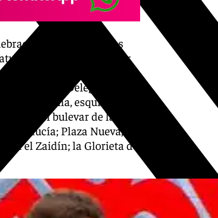
ebración de la gala de los
tuillas gigantes del pintor
d que desde hoy han quedado
s, frente a la Delegación de
ar de la Encina, esquina con
o Chana; el bulevar de la
e Andalucía; Plaza Nueva, el
, en el Zaidín; la Glorieta de