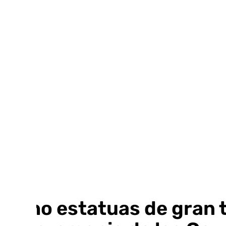
Ir
al
contenido
Ocho estatuas de gran 