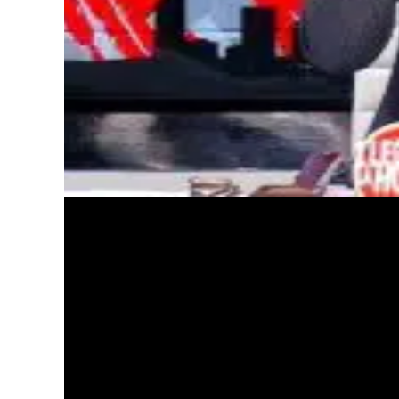
Granada se engalana con dist
Además este viernes, 10 de enero, se iniciar
dobles en las farolas de la calle Recogidas, 
Plaza de Rotary. Estas banderolas se altern
Capitalidad Cultural y otra con la de los Goy