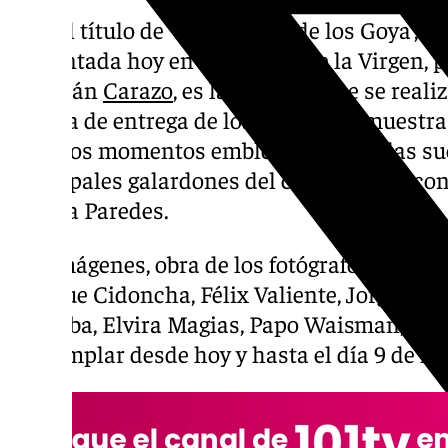
Bajo el título de ‘La emoción de los Goya’, l
presentada hoy en la Carrera de la Virgen, p
Marifrán
Carazo
, es la segunda que se real
la Gala de entrega de los Premios y muestr
diversos momentos emblemáticos de las suc
principales galardones del cine español con
Marisa Paredes.
Las imágenes, obra de los fotógrafos Alberto
Enrique Cidoncha, Félix Valiente, Jorge Fue
Córdoba, Elvira Magias, Papo Waisman, y Va
contemplar desde hoy y hasta el día 9 de feb