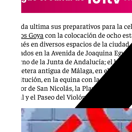
Granada ultima sus preparativos para la cel
Premios Goya
con la colocación de ocho esta
aragonés en diversos espacios de la ciuda
instalados en la Avenida de Joaquina Eguara
Gobierno de la Junta de Andalucía; el bulev
la carretera antigua de Málaga, en el distrit
Constitución, en la equina con la Avenida d
Mirador de San Nicolás, la Plaza de la Hípica
Arabial y el Paseo del Violón.