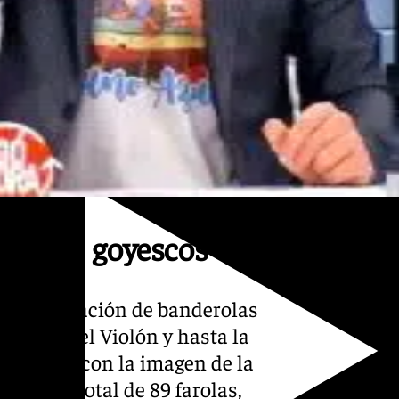
intivos goyescos
á la colocación de banderolas
el Paseo del Violón y hasta la
arán, una con la imagen de la
a, en un total de 89 farolas,