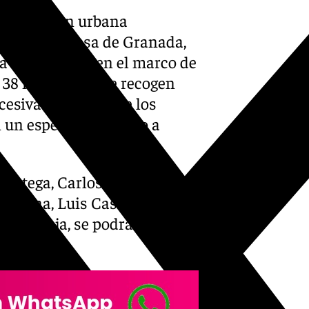
a exposición urbana
or la alcaldesa de Granada,
iza en Granada en el marco de
a 38 imágenes que recogen
esivas entregas de los
 un especial recuerdo a
 Ortega, Carlos Álvarez,
mbuena, Luis Castilla, Miguel
lero Rioja, se podrán
rero,