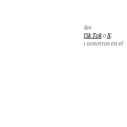
Más noticias de
101TV
en las redes
sociales:
Instagram
,
Facebook
,
Tik Tok
o
X
.
Puedes ponerte en contacto con nosotros en el
correo
informativos@101tv.es
Tags:
Últimas noticias