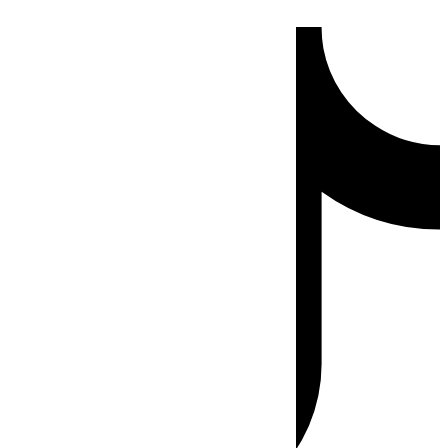
Ir
Tiktok
al
contenido