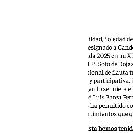
La Cofradía del Señor de la Humildad, Soledad d
Nombre de Jesús, “Cañilla”, ha designado a Can
de la Juventud Cofrade de Granada 2025 en su XL
de edad cursa 4º de la ESO en el IES Soto de Rojas
compagina con la carrera profesional de flauta t
Ángel Barrios. Joven muy activa y participativa,
jóvenes de
Granada
, lleva con orgullo ser nieta
santa de Granada, su abuelo José Luis Barea Ferre
Barea Piñar, (2019). Candela nos ha permitido c
adelantarnos las vivencias y sentimientos que qu
-Para poder realizar esta entrevista hemos teni