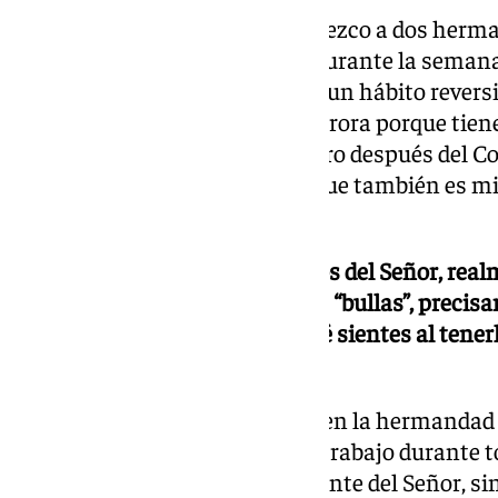
Desde el día en que nací, pertenezco a dos herm
que como comparten jornada durante la semana 
cuál salir, a no ser que me haga un hábito revers
introdujo en la cofradía de la Aurora porque tie
una corporación más alegre, pero después del Cov
penitencia con el Silencio, porque también es m
más apartada, por así decirlo.
-Perteneces al cuerpo de acólitos del Señor, rea
porque cuando hablamos de las “bullas”, precisa
ubicación delante del paso, ¿qué sientes al tener
Santo en la calle?
Sí salgo con el incensario, pero en la hermandad 
de poder estar ahí, por nuestro trabajo durante t
de manera que no es sólo ir delante del Señor, si