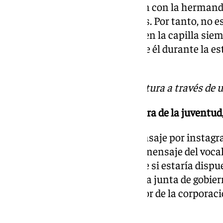
recompensa por la colaboración con la hermanda
formaciones y acolitando cultos. Por tanto, no es
Señor que también lo tenemos en la capilla siem
quién es, pero el estar delante de él durante la e
recompensa maravillosa.
«Me avisaron de la candidatura a través de u
-Cuando te nombraron pregonera de la juventud,
No fue una llamada, fue un mensaje por instagram,
conservatorio me encontré un mensaje del vocal d
Manu Sánchez, preguntándome si estaría dispuest
respondí que sí, lo presentó en la junta de gobi
Germán Bolívar, hermano mayor de la corporaci
nombramiento.