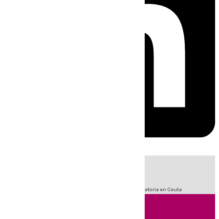
HOY
|
Fútbol
Sucesos
LaLiga
Primera División
Crisis Migratoria en Ceuta