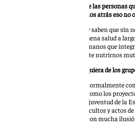
-También tenéis la suerte de que las personas 
están dispuestas a enseñar, ¿años atrás eso no o
Nos están ayudando bastante, y saben que sin nos
hermandades no gozarían de buena salud a largo 
momento en que falten los hermanos que integra
actualidad, por eso es importante nutrirnos m
-¿Cómo es una reunión de cualquiera de los grup
Bueno depende del grupo pero normalmente co
analizamos los puntos del día, como los proyect
puede ser conseguir el guion de juventud de la E
inmediatos como participar en cultos y actos d
importante es que lo hacemos con mucha ilusi
divertidas.