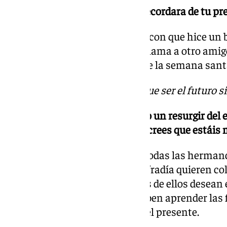
-¿Qué te gustaría que la gente recordara de tu pr
Quiero que se queden conmigo, con que hice un 
ha ocurrido siempre un amigo llama a otro amigo
en la fe que van a ser el futuro de la semana sant
«Los jóvenes no tenemos que ser el futuro si
-Actualmente estamos viviendo un resurgir del es
¿estáis creciendo e igualmente crees que estái
La juventud está creciendo en todas las hermanda
que cuando ingresan en una cofradía quieren cola
activa del grupo joven y muchos de ellos desean 
juntas de gobierno. Para ello deben aprender las
tenemos que ser el futuro sino el presente.