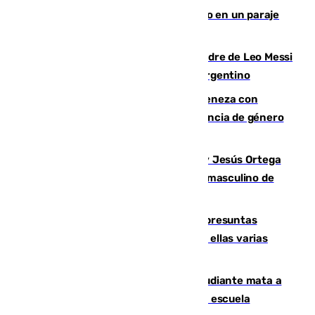
Los Bomberos combaten un incendio en un paraje
de Granada
Muere a los 68 años Jorge Messi, padre de Leo Messi
y pieza fundamental en la carrera del argentino
Retiene a su mujer en su casa y ameneza con
quemar la vivienda: nuevo caso de violencia de género
en Málaga
Dos sevillanos de oro: Manuel Cruz y Jesús Ortega
ganan el campeonato del mundo sub19 masculino de
remo
Un juzgado de Ceuta investiga seis presuntas
agresiones sexuales a migrantes, entre ellas varias
menores
Desastre en Tailandia: un joven estudiante mata a
tiros a sus abuelo y a profesores en una escuela