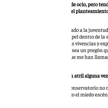
-Sabemos de tu falta de tiempo de ocio, pero tend
para escribir el pregón, ¿cuál es el planteamien
darle forma?
Quiero que sea un pregón enfocado a la juventud
hermandades sino a nuestro papel dentro de la
que sea un pregón basado en mis vivencias y expe
también de gente conocida, que sea un pregón que
jóvenes, que al final es para lo que me han llama
de la semana santa de Granada.
-¿Te has puesto delante de algún atril alguna vez
A parte de los que utilizo en el conservatorio n
atriles, si es cierto que he perdido el miedo escé
tenemos todos los trimestres.