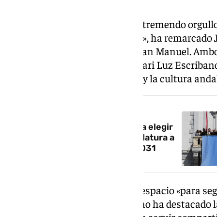
«La familia vive este día con un tremendo orgull
nuestra madre a esta biblioteca», ha remarcado 
acompañado de su hermano Juan Manuel. Ambos
espacio se recuerde su figura. Mari Luz Escriban
representativas de la literatura y la cultura a
NOTICIA RELACIONADA
Granada abre convocatoria para elegir
al director artístico de la candidatura a
Capital Europea de la Cultura 2031
La Biblioteca del Salón será un espacio «para seg
de Mariluz Escribano», tal y como ha destacado 