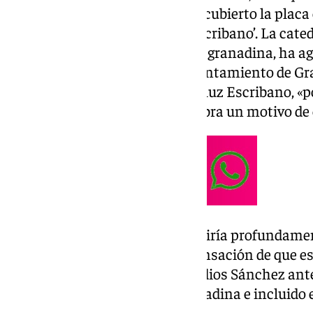
de Mariluz Escribano, se ha descubierto la plac
‘Biblioteca del Salón Mariluz Escribano’. La ca
vinculada a la figura de la poeta granadina, ha 
Honores y Distinciones del Ayuntamiento de Gr
espacio lleve el nombre de Mariluz Escribano, «p
concordia, que busca en la palabra un motivo de
«Hoy Mariluz Escribano se sentiría profundame
Miro al cielo porque tengo la sensación de que es
ha indicado emocionada Remedios Sánchez antes d
escrito por la ilustre poeta granadina e incluido 
‘Escuela en libertad’.