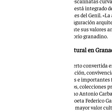
El edificio, que destaca por sus escalinatas curva
cubiertas de teja vidriada verde, está integrado 
de Interés Cultural de los Jardines del Genil. «L
conservar la volumetría, la configuración arquit
inmueble respetando plenamente sus valores am
han destacado desde el Consistorio granadino.
Un espacio de gran valor cultural en Gran
La Biblioteca del Salón ha reabierto convertida e
punto de encuentro para la creación, convivencia
su interior más de 58.000 títulos e importantes f
vinculados a Granada, entre ellos, colecciones p
Literario, fondos de autores como Antonio Carbaj
destacada sección dedicada al poeta Federico Gar
de los espacios bibliográficos de mayor valor cul