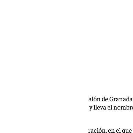
María José Ramírez
martes, 19 mayo 2026, 17:02
Compartir:
La emblemática Biblioteca del Salón de Granada
después de las obras de reforma y lleva el nomb
homenaje a la poeta granadina.
En un emotivo acto de reinauguración, en el que