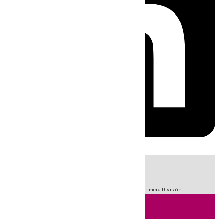
HOY
|
Fútbol
Sucesos
Crisis Migratoria en Ceuta
LaLiga
Primera División