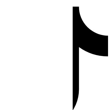
Ir
Tiktok
al
contenido