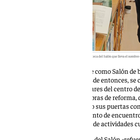
Los hijos de la poeta Mariluz Escribano en el interior de la Biblioteca del Salón que lleva el nombr
El edificio, ideado originalmente como Salón de b
en biblioteca en el año 1933. Desde entonces, se
espacios culturales más singulares del centro 
permanecía cerrado por unas obras de reforma,
Biblioteca del Salón ha reabierto sus puertas c
Escribano para ser un nuevo punto de encuentro
quieran disfrutar de la lectura o de actividades c
La recuperación de la Biblioteca del Salón «refu