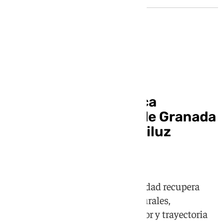
Cultura
Reabre la emblemática
Biblioteca del Salón de Granada
con el nombre de Mariluz
Escribano
Tras unas obras de reforma, la ciudad recupera
uno de sus grandes espacios culturales,
renombrado para reconocer la labor y trayectoria