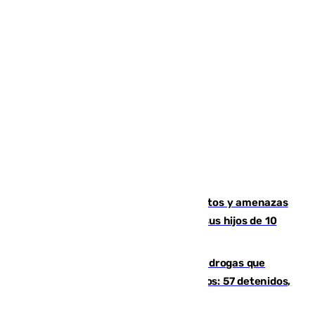
Detenido en Estepona por malos tratos y amenazas
de muerte a su pareja en presencia de sus hijos de 10
años y 11 meses
Desarticulada una red de tráfico de drogas que
introducía la mercancía desde Marruecos: 57 detenidos,
cuatro de ellos en Andalucía