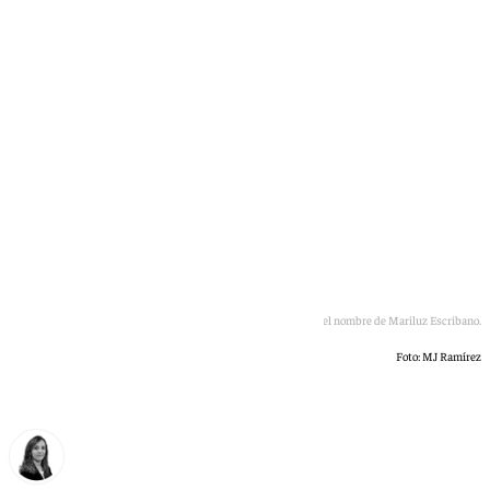
de la ilustre poeta granadina
La Biblioteca del Salón ha sido reabierta y rebautizada con el nombre de Mariluz Escribano.
Foto: MJ Ramírez