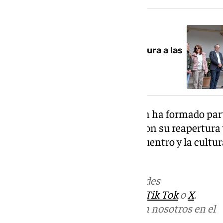
NOTICIA RELACIONADA
La Noche en Blanco saca la cultura a las
calles de Granada
La histórica Biblioteca del Salón ha formado part
generaciones de granadinos y con su reapertura 
referente para la lectura, el encuentro y la cult
simbólicos de la ciudad.
Más noticias de
101TV
en las redes
sociales:
Instagram
,
Facebook
,
Tik Tok
o
X
.
Puedes ponerte en contacto con nosotros en el
correo
informativos@101tv.es