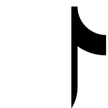
Ir
Tiktok
al
contenido