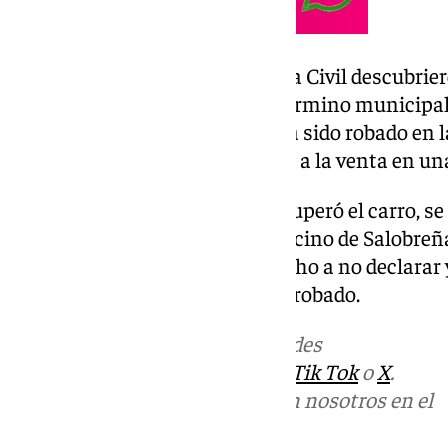
Los investigadores de la Guardia Civil descubrier
encontraba en un establo del término municipal
carruaje era el mismo que había sido robado en la
a la persona que lo tenía puesto a la venta en un
Hecho esto, la Guardia Civil recuperó el carro, se
propietario e investigó a este vecino de Salobreñ
investigado se acogió a su derecho a no declarar 
explicación acerca del carruaje robado.
Más noticias de
101TV
en las redes
sociales:
Instagram
,
Facebook
,
Tik Tok
o
X
.
Puedes ponerte en contacto con nosotros en el
correo
informativos@101tv.es