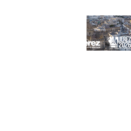
Portada
Andalucía
Sevilla
Málaga
Granada
España
Internacional