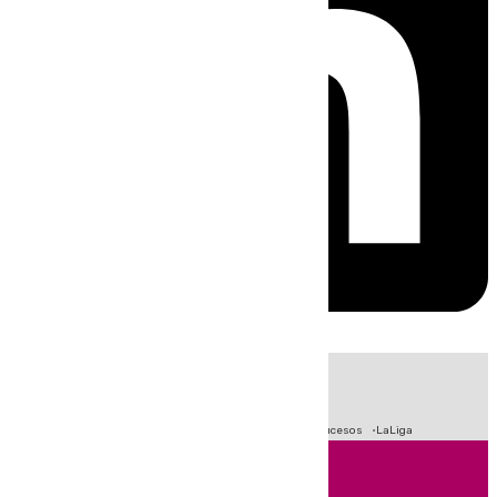
HOY
|
Fútbol
Primera División
Crisis Migratoria en Ceuta
Sucesos
LaLiga