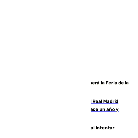
Talleres, escape room y música: así será la Feria de la
Juventud Cofrade de Málaga
El fichaje más caro de la historia del Real Madrid
costaba 105 millones de euros menos hace un año y
jugaba en Leganés
Ceuta suma 82 fallecidos en el mar al intentar
cruzar la frontera española