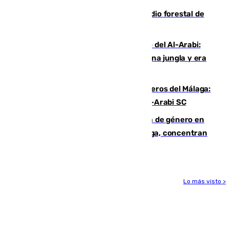
Huelva eleva a emergencia el incendio forestal de
Niebla
Juanfran Funes, sobre el duro juego del Al-Arabi:
“Por momentos nos hemos metido en una jungla y era
hasta peligroso”
Ya se han estrenado los tres delanteros del Málaga:
Eneko Jauregui, bigoleador contra el Al-Arabi SC
35 mujeres asesinadas por violencia de género en
España en este 2026: Andalucía y Málaga, concentran
el foco de la tragedia
Lo más visto >
Más noticias