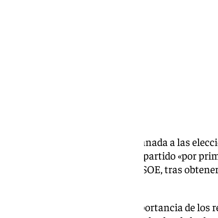
lunes, 18 mayo 2026, 13:19
Compartir:
La cabeza de lista del PP por Granada a las elec
Rocío Díaz, ha resaltado que su partido «por prim
número de parlamentarios al PSOE, tras obtener s
los socialistas.
Rocío Díaz ha remarcado la importancia de los r