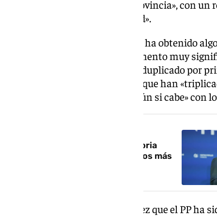
primera fuerza política de la provincia», con un
responsabilidad y con humildad».
Rodríguez ha indicado que el PP ha obtenido alg
Granada, lo que supone «un aumento muy signifi
años, y ha remarcado que han «duplicado por prim
principal adversario, al PSOE, y que han «triplicad
marcando así «más distancia aún si cabe» con los
NOTICIA RELACIONADA
Juanma Moreno celebra la victoria
electoral y promete «cuatro años más
de estabilidad»
También ha destacado Rodríguez que el PP ha sid