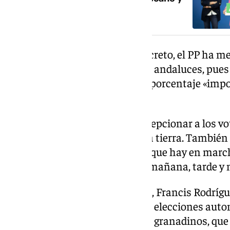
Adelante se estrena
En la capital granadina, en concreto, el PP ha m
respecto a los últimos comicios andaluces, pue
Rocío Díaz, se ha alcanzado un porcentaje «impo
consolidar ese cambio».
Díaz ha añadido que no van decepcionar a los vo
«continuar trabajando» por esta tierra. Tambié
de su partido con los proyectos que hay en marc
que van a «avanzar trabajando mañana, tarde y 
El presidente del PP de Granada, Francis Rodríg
formación ha vuelto a ganar las elecciones auto
recibir «la confianza de miles de granadinos, que