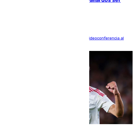
acusación particular
La mayoría de las comparecencias serán por videoconferencia al
residir los familiares fuera de España
07.08.2026