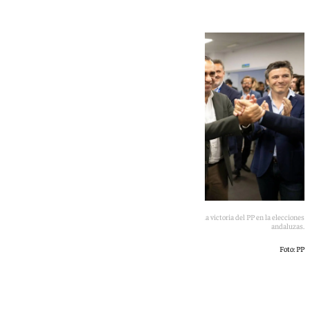
Rocío Díaz, Marifrán Carazo y Francis Rodríguez celebran la victoria del PP en la elecciones
andaluzas.
Foto: PP
101 TV