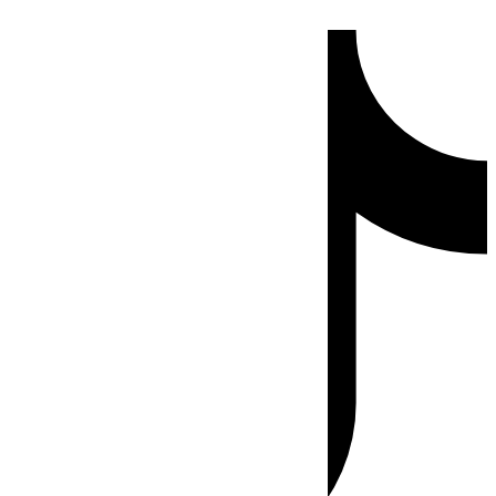
Ir
Tiktok
al
contenido