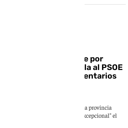
Elecciones 17M
Rocío Díaz resalta que por
primera vez el PP dobla al PSOE
en número de parlamentarios
por Granada
La candidata de los populares en la provincia
granadina califica de "resultado excepcional" el
apoyo recibido por su formación