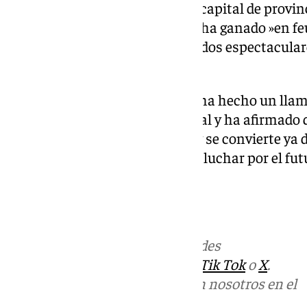
la ciudad de Granada, siendo la capital de provin
Además, ha resaltado que el PP ha ganado »en fe
Atarfe« y haber logrado »resultados espectacula
Vegas del Genil«.
El presidente del PP granadino ha hecho un lla
después de esta victoria electoral y ha afirmado 
acuerdos». «La confianza de hoy se convierte y
responsabilidad para trabajar y luchar por el fut
añadido.
Más noticias de
101TV
en las redes
sociales:
Instagram
,
Facebook
,
Tik Tok
o
X
.
Puedes ponerte en contacto con nosotros en el
correo
informativos@101tv.es