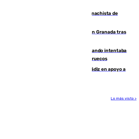
al frente de la FIFA
Pedro Sánchez condena el crimen machista de
Benahavís
Angustioso rescate de una familia en Granada tras
caer su coche por un terraplén
Fallece un joven tras caer al mar cuando intentaba
entrar en parapente a Ceuta desde Marruecos
CIES NO moviliza a la provincia de Cádiz en apoyo a
la respuesta humanitaria de Ceuta
Lo más visto >
Más noticias
Ver más >