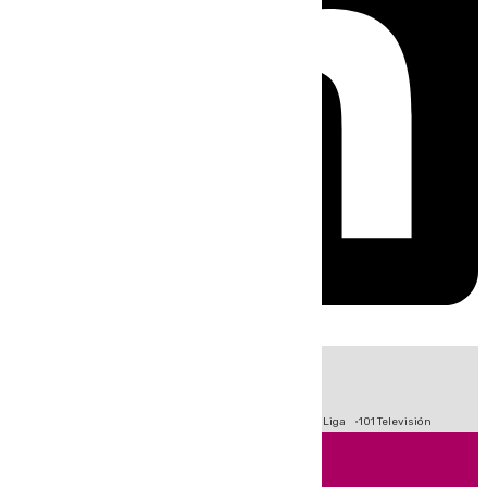
HOY
|
Fútbol
Primera División
Crisis Migratoria en Ceuta
LaLiga
101 Televisión