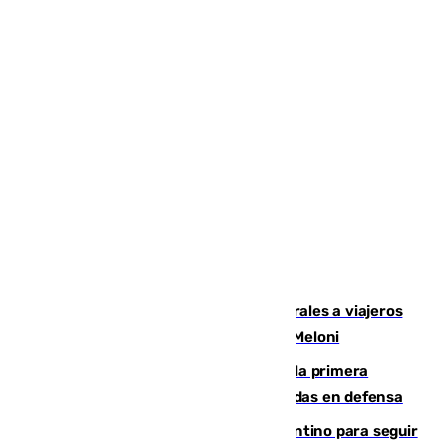
España restablece controles temporales a viajeros
procedentes de Italia como repuesta a Meloni
El Málaga cae ante el Ceuta y suma la primera
derrota de la pretemporada dejando dudas en defensa
Marruecos, la principal baza de Infantino para seguir