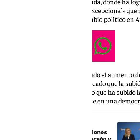
partido en la provincia de Granada, donde ha log
calificado como «un resultado excepcional» que r
«ha permitido consolidar el cambio político en A
La candidata popular ha resaltado el aumento de
la provincia granadina y ha indicado que la subid
puntos. Rocío Díaz ha destacado que ha subido la
fundamental y necesario, porque en una democra
NOTICIA RELACIONADA
El PP gana en Granada las elecciones
andaluzas, el PSOE pierde un escaño y