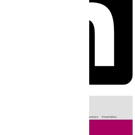
HOY
|
Fútbol
Primera División
Crisis Migratoria en Ceuta
Sucesos
Incendios