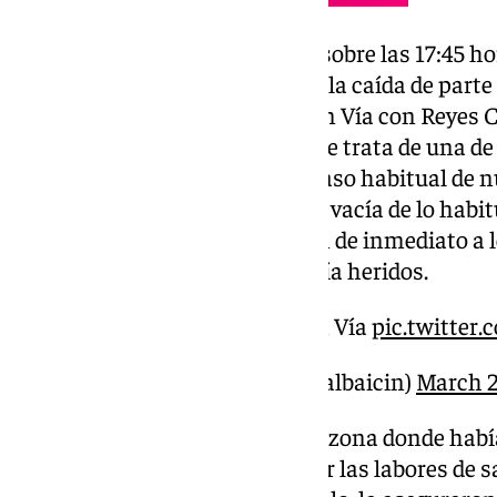
El desprendimiento tuvo lugar sobre las 17:45 h
112. La Policía Local informó de la caída de parte d
Caja Rural en la esquina de Gran Vía con Reyes C
entre 12 y 15 metros, precisan. Se trata de una d
ciudad, así como un punto de paso habitual de nu
bien la calle se encontraba más vacía de lo habitu
centro coordinador movilizaron de inmediato a l
lugar, comprobaron que no había heridos.
Desprendimientos en Gran Vía
pic.twitter
— Meteoalbaicín (@meteoalbaicin)
March 2
Efectivos del cuerpo vallaron la zona donde habí
una grúa, comenzaron a realizar las labores de 