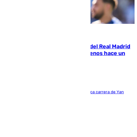
07.08.2026
El fichaje más caro de la historia del Real Madrid
costaba 105 millones de euros menos hace un
año y jugaba en Leganés
Del filial pepinero a récord absoluto: la meteórica carrera de Yan
Diomande en solo doce meses