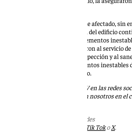
estructura de la fachada. Tras ello, la aseguraro
más partes de la cornisa.
Durante la inspección del bloque afectado, sin 
percataron de que en la fachada del edificio co
los agentes meteorológicos y elementos inestable
caída sobre la acera. Lo notificaron al servicio 
procedieron igualmente a la inspección y al san
Finalmente, retiraron los elementos inestables d
también aseguraron este edificio.
Descubre más noticias de 101TV en las redes soc
Puedes ponerte en contacto con nosotros en el 
redaccion.granada@101tv.es
Más noticias de
101TV
en las redes
sociales:
Instagram
,
Facebook
,
Tik Tok
o
X
.