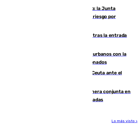
Málaga, en alerta por el virus del Nilo: la Junta
decreta Campanillas como zona de alto riesgo por
varios casos recientes
El Gobierno registra 1.342 menores tras la entrada
masiva del pasado 30 de julio
Cádiz despide seis «puntos negros» urbanos con la
orden de retirada para quioscos abandonados
La Armada suma cuatro buques en Ceuta ante el
aviso de un nuevo cruce el 15 de agosto
Guardia Civil y RFEF trabajan de manera conjunta en
el caso de las estafas de ventas de entradas
Lo más visto >
Más noticias