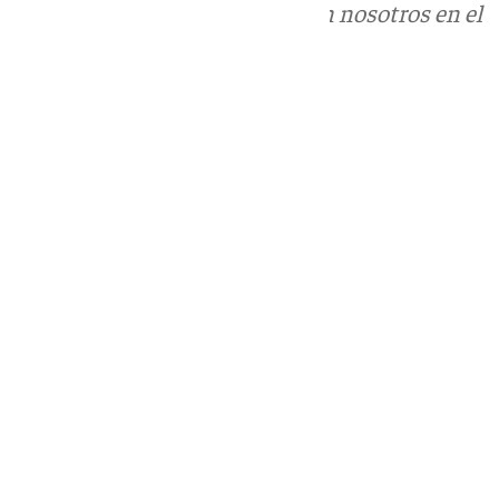
Puedes ponerte en contacto con nosotros en el
correo
informativos@101tv.es
Tags:
Últimas noticias