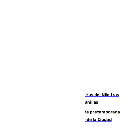
Málaga refuerza la vigilancia por el virus del Nilo tras
detectar un mosquito positivo en Campanillas
Málaga-Ceuta: cuarto compromiso de pretemporada
de los blanquiazules en busca del Trofeo de la Ciudad
Autónoma