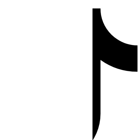
Ir
Tiktok
al
contenido