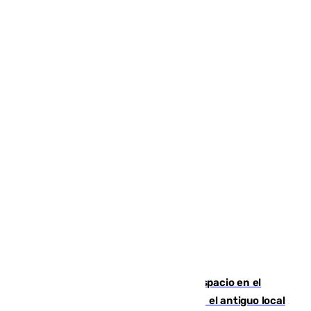
Las marca internacionales ganan espacio en el
Centro de Málaga: La Tagliatella abre en el antiguo local