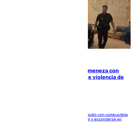
08.08.2026
Retiene a su mujer en su casa y ameneza con
quemar la vivienda: nuevo caso de violencia de
género en Málaga
El arrestado, de 54 años, habría rociado el domicilio con combustible
y habría impedido salir a la víctima antes de huir y esconderse en
una casa cercana