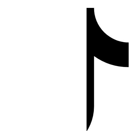
Ir
Tiktok
al
contenido