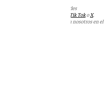
Más noticias de
101TV
en las redes
sociales:
Instagram
,
Facebook
,
Tik Tok
o
X
.
Puedes ponerte en contacto con nosotros en el
correo
informativos@101tv.es
Tags:
Últimas noticias