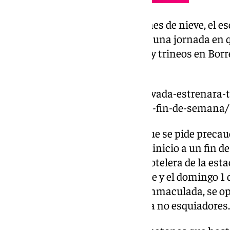
Además, «debido a las condiciones de nieve, el 
permitido en la pista El Río», en una jornada en
de Mirlo Blanco, en
Pradollano
, y trineos en Bor
Cetursa.
https://www.101tv.es/sierra-nevada-estrenara
ocupacion-hotelera-del-30-este-fin-de-semana/
Con estas condiciones, en las que se pide precau
de las pistas balizadas», se dará inicio a un fin 
prácticamente toda la planta hotelera de la estac
Tanto el sábado 30 de noviembre y el domingo 1 d
puente de la Constitución y la Inmaculada, se o
con actividades recreativas para no esquiadores.