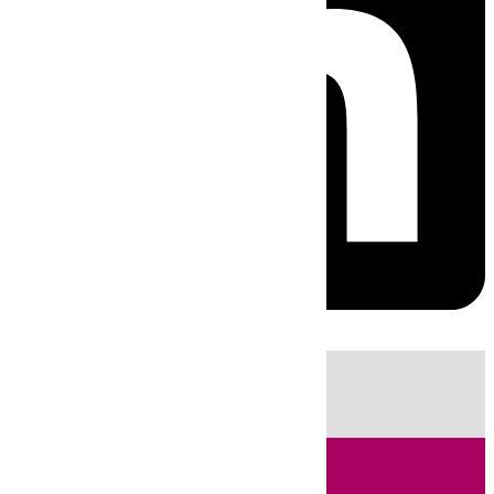
HOY
|
Sucesos
Guardia Civil
Fútbol
LaLiga
Incendios