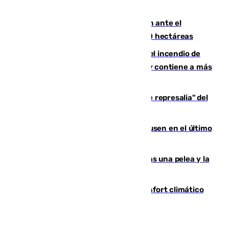
de Vox Sports Bar
Moreno pide extremar la precaución ante el
incendio de Niebla, que supera las 4.000 hectáreas
340 personas más desalojadas por el incendio de
Niebla, que mantiene a 410 evacuadas y contiene a más
de 500 efectivos trabajando
Italia responde ante las "medidas de represalia" del
Gobierno de Sánchez
El Sevilla se desinfla ante el Leverkusen en el último
ensayo (1-2)
Tensión en la prisión de Alhaurín tras una pelea y la
incautación de un punzón
Málaga contabiliza 148 zonas de confort climático
para enfrentar las altas temperaturas