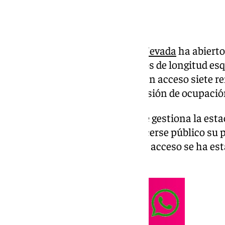
La estación invernal de
Sierra Nevada
ha abierto
esquí 2024/25 con 5,8 kilómetros de longitud esq
zonas de Borreguiles y Río. Darán acceso siete re
un fin de semana con una previsión de ocupación
Cetursa, la empresa pública que gestiona la esta
ha informado también, tras hacerse público su p
temporada, que la limitación de acceso se ha est
esquiadores/snowboarders.