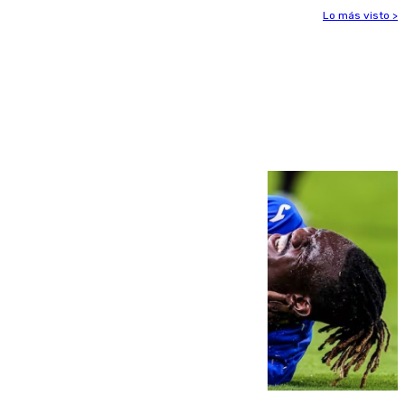
Lo más visto >
Más noticias
Ver más >