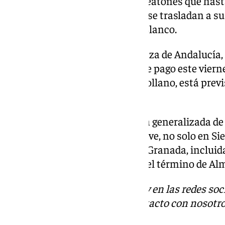
Las actividades en nieve para peatones que has
junto a la alfombra Borreguiles se trasladan a 
complejo de actividades Mirlo Blanco.
El parking subterráneo de la plaza de Andalucía,
el 30 de noviembre, pasa a ser de pago este vierne
recorre la urbanización de Pradollano, está prev
sábado.
Todo ello después de una bajada generalizada de
precipitaciones en forma de nieve, no solo en S
otros puntos de la provincia de Granada, incluida
zona de Peña Escrita, al norte del término de A
Descubre más noticias de 101Tv en las redes soc
Tok
o
X
. Puedes ponerte en contacto con nosotro
informativos@101tv.es
.