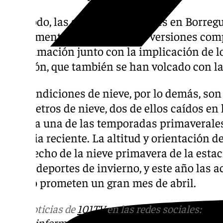
Con todo, las sesiones musicales en Borreg
instrumentistas y bandas de versiones comp
programación junto con la implicación de l
estación, que también se han volcado con l
Las condiciones de nieve, por lo demás, so
tres metros de nieve, dos de ellos caídos e
afronta una de las temporadas primaverale
historia reciente. La altitud y orientación d
han hecho de la nieve primavera de la esta
en los deportes de invierno, y este año las
nivoso prometen un gran mes de abril.
Más noticias de
101TV
en las redes sociales:
Ins
correo
informativos@101tv.es