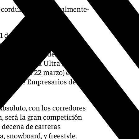
e-cordura-ofrecer-legalmente-
1 de marzo, se le une una
ra hacer más divertido el
ventos clásicos del
and Snow o la Ultra Sierra
ra (sábado 22 marzo) en la
iación de Empresarios de
bsoluto, con los corredores
 será la gran competición
a decena de carreras
, snowboard, y freestyle.