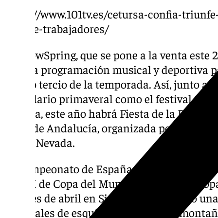
https://www.101tv.es/cetursa-confia-triunf
posible-trabajadores/
Al SnowSpring, que se pone a la venta este 2
amplia programación musical y deportiva pa
último tercio de la temporada. Así, junto a e
calendario primaveral como el festival Sun 
Nevada, este año habrá Fiesta de la Primave
plaza de Andalucía, organizada por la Asoc
Sierra Nevada.
El Campeonato de España de Esquí Alpino A
RFEDI de Copa del Mundo y Copa de Europa,
del mes de abril en Sierra Nevada, junto un
regionales de esquí alpino, esquí de montaña