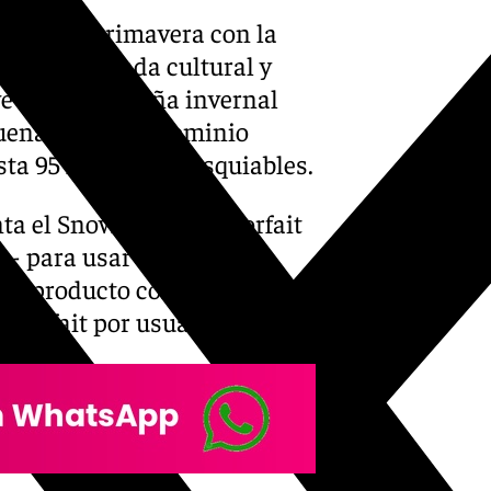
orada de primavera con la
a amplia agenda cultural y
ve de la campaña invernal
buena parte del dominio
sta 95 kilómetros esquiables.
nta el SnowSpring, un forfait
s- para usar desde el 1 de
e un producto con unidades
n forfait por usuario.