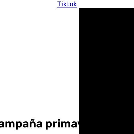
Tiktok
campaña primaveral con l