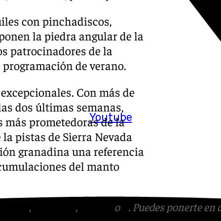
uiles con pinchadiscos,
onen la piedra angular de la
os patrocinadores de la
a programación de verano.
n excepcionales. Con más de
n las dos últimas semanas,
Youtube
s más prometedoras de la
e la pistas de Sierra Nevada
ción granadina una referencia
 acumulaciones del manto
tagram
,
Facebook
,
Tik Tok
o
X
. Puedes ponerte en 