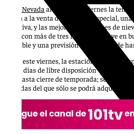
Sierra Nevada
arranca este viernes la temp
puesta a la venta de un forfait especial, un
deportiva, y las mejores condiciones de nie
24/25, con más de tres metros de nieve en 
esquiable y una previsión de apertura de ha
Desde este viernes, la estación pone a la ve
de dos días de libre disposición -por 70 euro
abril hasta cierre de temporada; se trata d
limitadas del que sólo se podrá adquirirse u