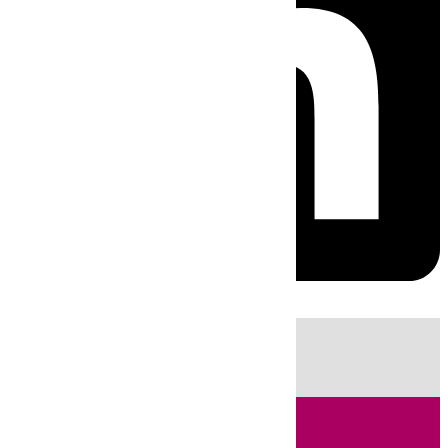
HOY
|
Fútbol
Sucesos
LaLiga
Cádiz
Guardia Civil