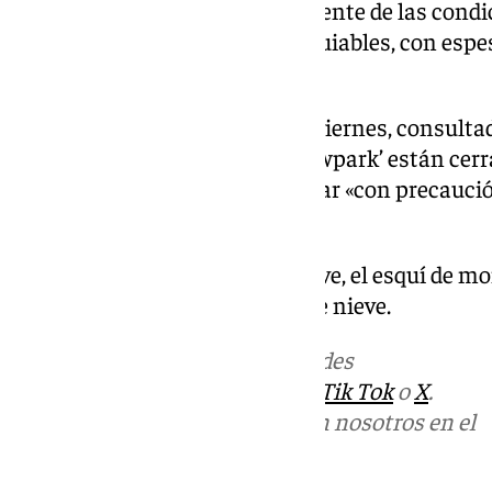
tras un primer momento pendiente de las condic
remontes y 56,4 kilómetros esquiables, con espes
centímetros.
Según el parte de nieve de este viernes, consulta
periféricas y el sector 1 del ‘snowpark’ están cerr
pidiéndose a los usuarios esquiar «con precaució
algunas zonas.
Debido a las condiciones de nieve, el esquí de m
pista de El Río, añade el parte de nieve.
Más noticias de
101TV
en las redes
sociales:
Instagram
,
Facebook
,
Tik Tok
o
X
.
Puedes ponerte en contacto con nosotros en el
correo
informativos@101tv.es