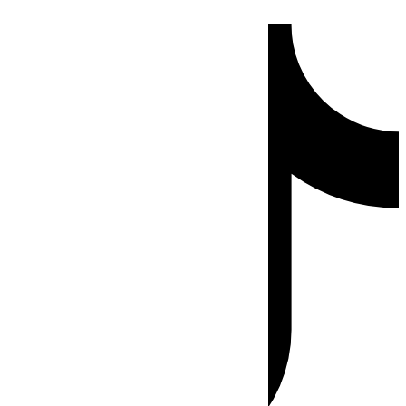
Ir
Tiktok
al
contenido