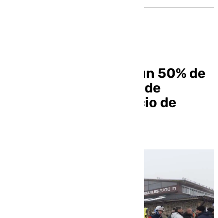
Sierra Nevada prevé un 50% de
ocupación tras caída de
reservas por el anuncio de
huelga y el tiempo