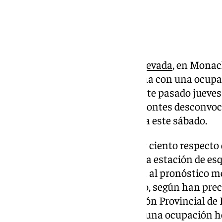
La estación de esquí de
Sierra Nevada
, en Monac
Granada, encara el fin de semana con una ocupa
50 por ciento, después de que este pasado jueves
trabajadores del servicio de remontes desconvoc
tenía prevista inicialmente para este sábado.
La caída de en torno a un 30 por ciento respecto 
por ciento con la que comenzó la estación de esq
viernes pasado se debe también al pronóstico me
especialmente para este sábado, según han prec
por Europa Press en la Federación Provincial de
Turismo de Granada, que prevé una ocupación ho