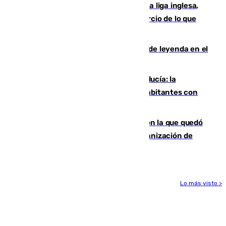
El Boreham Wood, equipo de la quinta liga inglesa,
rechaza una oferta equivalente a un tercio de lo que
vale el club por un jugador
La familia Hernangómez: un legado de leyenda en el
mundo del baloncesto
Nuevo récord de población en Andalucía: la
comunidad supera los 8,7 millones de habitantes con
una alta tasa de extranjeros
Agrede sexualmente a una mujer con la que quedó
por Instagram: dos años prisión e indemnización de
9.000 euros
Lo más visto >
Más noticias