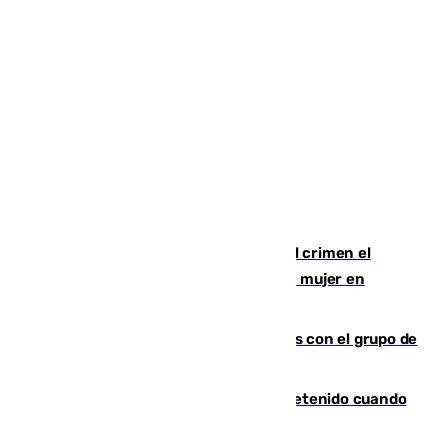
Confiesa en un diario ser el autor del crimen el
hombre en prisión por asesinato de una mujer en
Benahavís
Juanpe vuelve a los entrenamientos con el grupo de
manera progresiva
Mata a su expareja en Murcia y es detenido cuando
huía hacia Granada