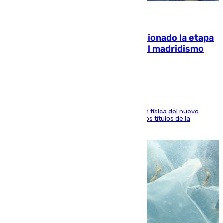
06.08.2026
El malagueño Brahim afronta ilusionado la etapa
con Mourinho y considera que «el madridismo
está contento con mi fútbol»
El atacante malagueño destaca la preparación física del nuevo
cuerpo técnico y fija como meta pelear todos los títulos de la
temporada