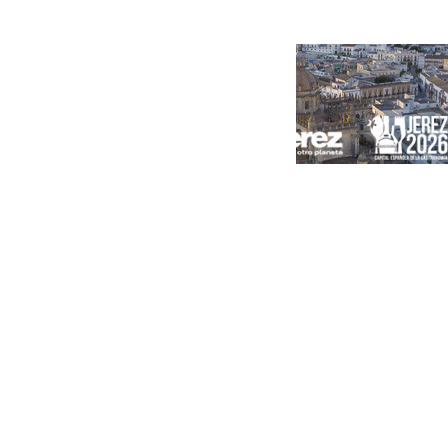
Portada
Andalucía
Sevilla
Málaga
Granada
España
Internacional