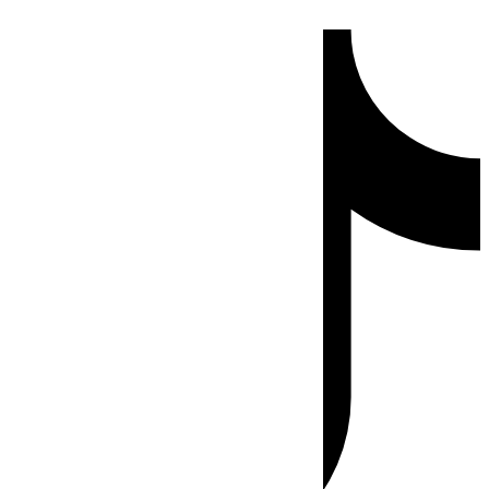
Ir
Tiktok
al
contenido