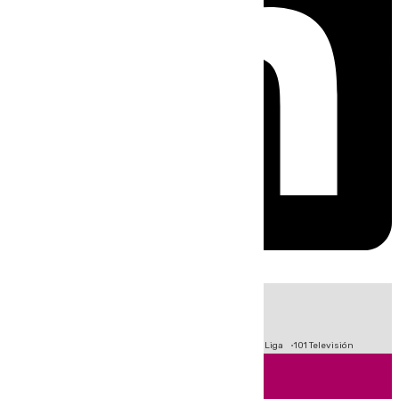
HOY
|
Fútbol
Primera División
Crisis Migratoria en Ceuta
LaLiga
101 Televisión