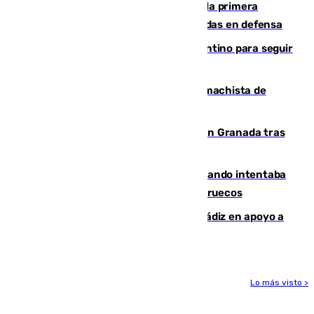
El Málaga cae ante el Ceuta y suma la primera
derrota de la pretemporada dejando dudas en defensa
Marruecos, la principal baza de Infantino para seguir
al frente de la FIFA
Pedro Sánchez condena el crimen machista de
Benahavís
Angustioso rescate de una familia en Granada tras
caer su coche por un terraplén
Fallece un joven tras caer al mar cuando intentaba
entrar en parapente a Ceuta desde Marruecos
CIES NO moviliza a la provincia de Cádiz en apoyo a
la respuesta humanitaria de Ceuta
Lo más visto >