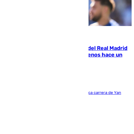
07.08.2026
El fichaje más caro de la historia del Real Madrid
costaba 105 millones de euros menos hace un
año y jugaba en Leganés
Del filial pepinero a récord absoluto: la meteórica carrera de Yan
Diomande en solo doce meses