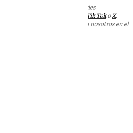
Más noticias de
101TV
en las redes
sociales:
Instagram
,
Facebook
,
Tik Tok
o
X
.
Puedes ponerte en contacto con nosotros en el
correo
informativos@101tv.es
Tags:
Últimas noticias