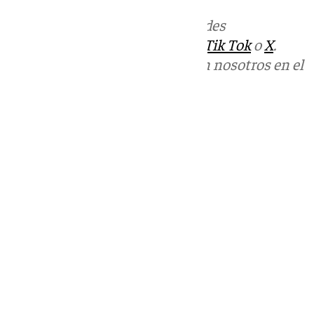
Más noticias de
101TV
en las redes
sociales:
Instagram
,
Facebook
,
Tik Tok
o
X
.
Puedes ponerte en contacto con nosotros en el
correo
informativos@101tv.es
Tags:
Últimas noticias