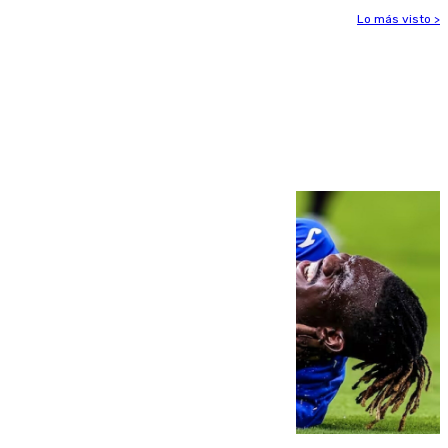
Lo más visto >
Más noticias
Ver más >