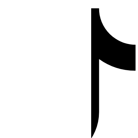
Ir
Tiktok
al
contenido