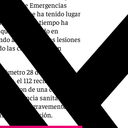
Servicio de Emergencias
 tráfico, que ha tenido lugar
que durante un tiempo ha
 que ser evacuado en
endo atendido de las lesiones
do las causas que han
kilómetro 28 de la citada
oras, el 112 recibió el
 alertaron de una colisión
la asistencia sanitaria para
os quedaron gravemente
as de reanimación.