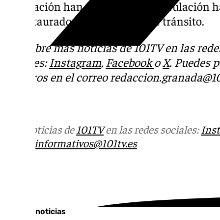
adecuación han terminado, la circulación h
ya restaurado el flujo normal de tránsito.
Descubre más noticias de 101TV en las rede
sociales:
Instagram
,
Facebook
o
X
. Puedes 
nosotros en el correo
redaccion.granada@10
Más noticias de
101TV
en las redes sociales:
Ins
correo
informativos@101tv.es
Tags:
Últimas noticias