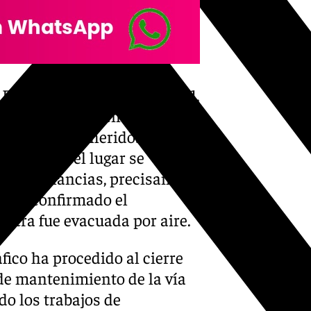
e Emergencias Sanitarias 061,
os de mantenimiento de la vía,
raslado de los heridos a un
estado. En el lugar se
os ambulancias, precisan
do ha confirmado el
 otra fue evacuada por aire.
áfico ha procedido al cierre
s de mantenimiento de la vía
do los trabajos de