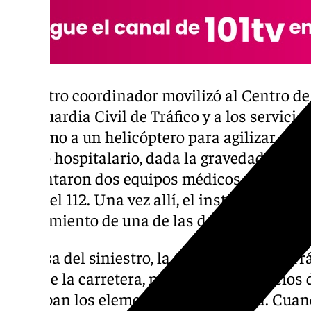
El centro coordinador movilizó al Centro d
a la Guardia Civil de Tráfico y a los servici
así como a un helicóptero para agilizar el t
centro hospitalario, dada la gravedad de su 
presentaron dos equipos médicos y otras d
desde el 112. Una vez allí, el instituto arma
fallecimiento de una de las dos personas. La
A causa del siniestro, la Guardia Civil de Tr
total de la carretera, mientras los servicio
retiraban los elementos de la calzada. Cuan