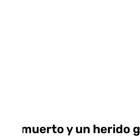
Ir
al
contenido
Un muerto y un herido g