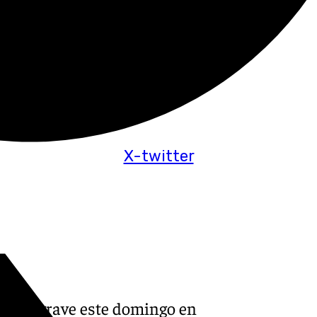
X-twitter
erido grave este domingo en