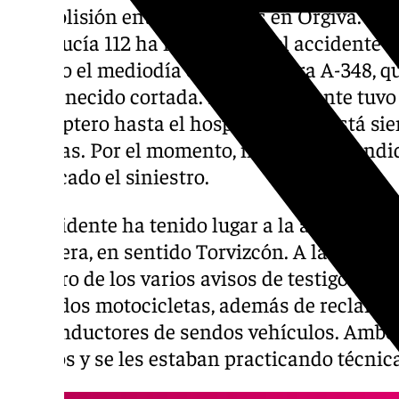
una colisión entre dos motos en Órgiva. El 
Andalucía 112 ha informado del accidente de
pasado el mediodía en la carretera A-348, 
permanecido cortada. El superviviente tuvo
helicóptero hasta el hospital donde está si
sufridas. Por el momento, no han trascendi
provocado el siniestro.
El accidente ha tenido lugar a la altura del 
carretera, en sentido Torvizcón. A las 12:30 h
primero de los varios avisos de testigos que
entre dos motocicletas, además de reclamar 
los conductores de sendos vehículos. Amb
heridos y se les estaban practicando técnic