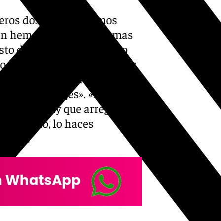
meros dos meses tuvimos
én hemos tenido problemas
esto de cara. Hemos tenido
podemos cometer los errores
rador burgalés, que aseguró
caros los peajes». «Hay que
ías. Esto hay que arreglarlo.
s jugando, lo haces
metió.