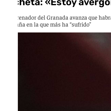
Pacheta: «Estoy averg
El entrenador del Granada avanza que habrá
campaña en la que más ha “sufrido”