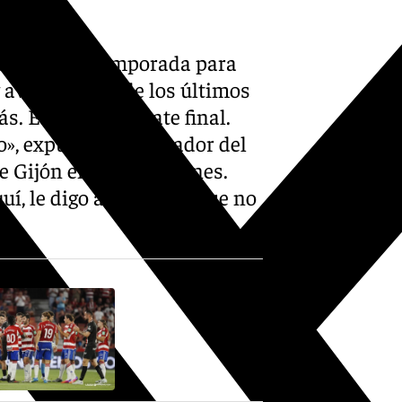
rensa de la temporada para
y avergonzado de los últimos
. Este es el remate final.
, expuso el entrenador del
de Gijón en Los Cármenes.
, le digo a la afición que no