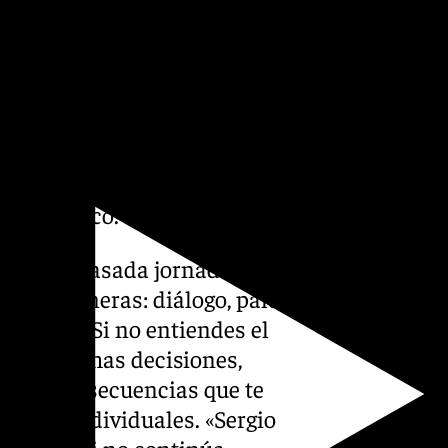
 han confirmado que se van».
edo, a quien definió como «un
mucho». También se encuentra
era de la convocatoria junto
na campaña increíble, pero
 quiero. Es un tío
 quedara en mi vestuario,
s», explicó.
igo de la pasada jornada. «La
 tres maneras: diálogo, palo
ta madre. Si no entiendes el
utamos. Tomas decisiones,
tiene consecuencias que te
ciones individuales. «Sergio
 hecho. Si no continúa,