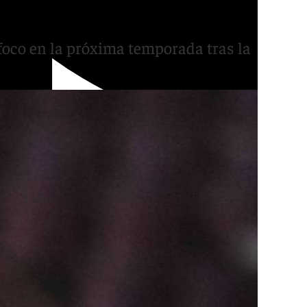
eses que hemos hecho»
foco en la próxima temporada tras la