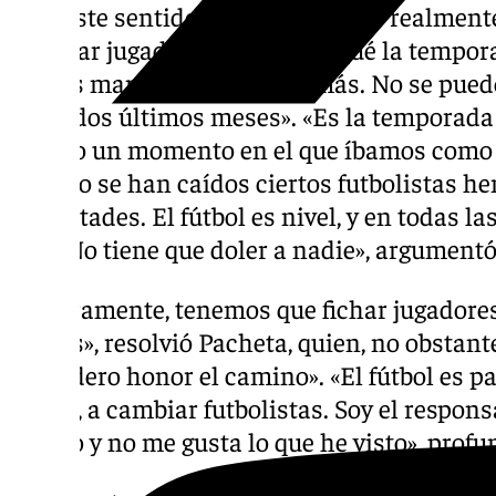
Y en este sentido, no ocultó lo que realment
cambiar jugadores. Ayer califiqué la tempor
hemos mantenido, pero no más. No se pued
estos dos últimos meses». «Es la temporada
habido un momento en el que íbamos como a
cuando se han caídos ciertos futbolistas 
dificultades. El fútbol es nivel, y en todas la
otro. No tiene que doler a nadie», argumentó
«Seguramente, tenemos que fichar jugadores
menos», resolvió Pacheta, quien, no obstante
verdadero honor el camino». «El fútbol es pas
tienes, a cambiar futbolistas. Soy el respons
campo y no me gusta lo que he visto», profu