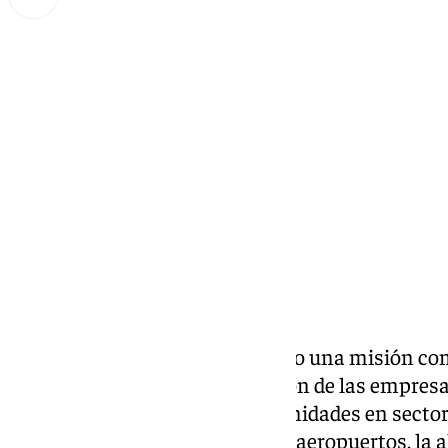
Lynx Devs
jueves, 27 febrero 2025, 13:52
Compartir:
Andalucía TRADE
ha organizado una misión come
impulsar la internacionalización de las empres
donde se han detectado oportunidades en sector
mantenimiento de aeronaves y aeropuertos, la al