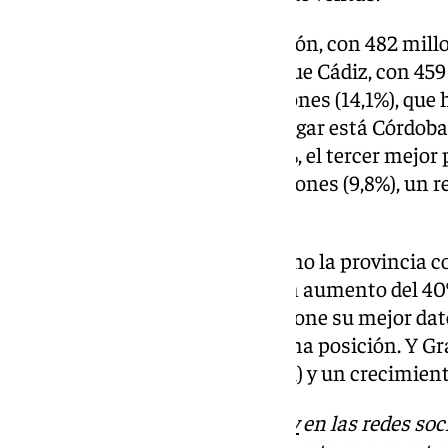
Huelva ocupa la segunda posición, con 482 millo
con una bajada del 27,1%. Le sigue Cádiz, con 45
del 41%, y Almería, con 441 millones (14,1%), que
moderada del 4,7%. En quinto lugar está Córdoba,
total) y un incremento del 27,5%, el tercer mejor p
seguida de Málaga, con 308 millones (9,8%), un re
24,3% respecto a 2023.
Jaén, por su parte, se coloca como la provincia
exportaciones a EE. UU., con un aumento del 40%
euros (3,8% del total), lo que supone su mejor da
norteamericano desde la séptima posición. Y Gra
millones de euros (2,1% del total) y un crecimien
Descubre más noticias de
101Tv
en las redes soc