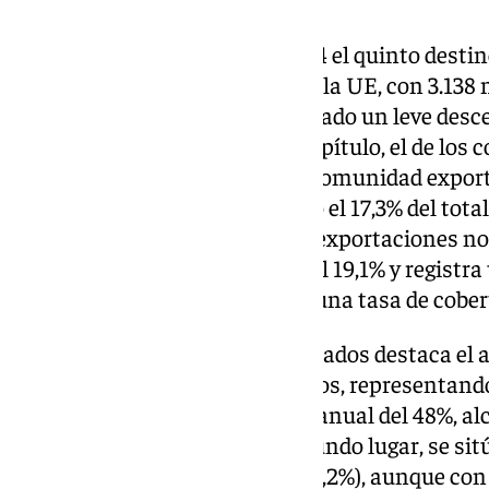
Estados Unidos ha sido en 2024 el quinto destin
andaluzas y el primero fuera de la UE, con 3.138 m
embargo, las ventas han registrado un leve desce
debido a la caída del segundo capítulo, el de los
se mantiene como la segunda comunidad exporta
Cataluña (23,9%), concentrando el 17,3% del total 
consideramos únicamente las exportaciones no 
experimenta un crecimiento del 19,1% y registra
de 1.491 millones de euros, con una tasa de cober
Entre los productos más exportados destaca el ace
ventas con 860 millones de euros, representando 
espectacular crecimiento interanual del 48%, al
existen registros (1995). En segundo lugar, se si
minerales, con 728 millones (23,2%), aunque con 