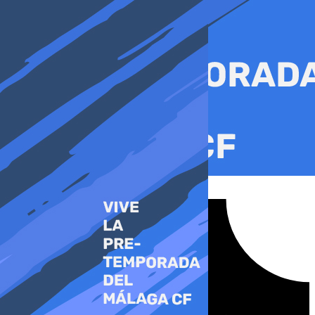
Ir
al
contenido
Tiktok