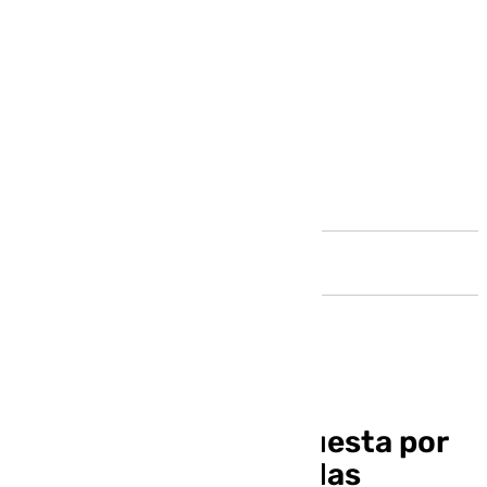
Andalucía
Andalucía TRADE apuesta por
Estados Unidos para las