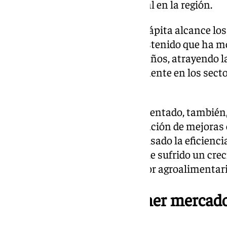
clave para la actividad comercial en la región.
La isla proyecta que el PIB per cápita alcance los
2025, gracias al crecimiento sostenido que ha 
puertorriqueña en los últimos años, atrayendo 
empresas españolas, especialmente en los sectore
infraestructura.
El sector energético ha experimentado, tambié
significativa con la implementación de mejoras e
de UMA Energy, lo que ha impulsado la eficiencia
suministro. Otras industrias que sufrido un crec
industria aeroespacial y el sector agroalimentari
Estados Unidos, primer mercad
andaluz