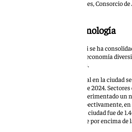
Company-Boosco, Migasa Aceites, Consorcio de
Olive y Recursam).
Miami: turismo y tecnología
Según Andalucía TRADE, Miami se ha consolida
económicos de EEUU, con una economía diversifi
como el comercio o las finanzas.
Por otra parte, el mercado laboral en la ciudad s
de desempleo del 3,1 % en julio de 2024. Sectores
servicios profesionales han experimentado un n
aumentos del 11,4 % y 3,5 %, respectivamente, en
salario promedio semanal en la ciudad fue de 1.4
de 2023, situándose ligeramente por encima de l