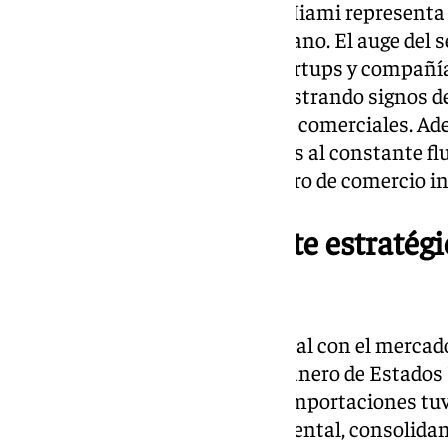
Para las empresas españolas, Miami representa
estadounidense y latinoamericano. El auge del s
a la ciudad en un imán para startups y compañía
mercado inmobiliario sigue mostrando signos d
demanda de oficinas y espacios comerciales. Ade
continúa en crecimiento gracias al constante fluj
relevancia de Miami como centro de comercio in
Puerto Rico, un puente estratég
Unidos
Puerto Rico su relación comercial con el mercad
integración en el territorio aduanero de Estados 
exportaciones y el 52 % de sus importaciones tu
procedencia el territorio continental, consolid