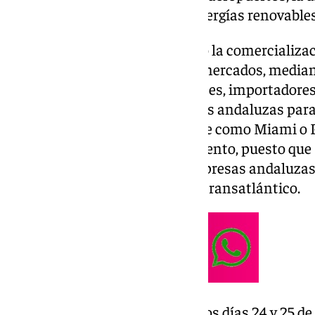
joyería, la construcción y las energías renovables
La agencia pública ha facilitado la comercializa
servicios andaluces en ambos mercados, mediant
identificación de posibles clientes, importadore
impulsar la presencia de marcas andaluzas para l
comerciales con mercados clave como Miami o 
económico estable y en crecimiento, puesto que 
la inversión y expansión de empresas andaluza
fundamentales en el comercio transatlántico.
La agenda comenzó en Miami los días 24 y 25 de 