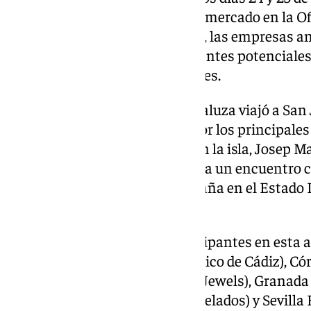
presentación sobre el clima del mercado en la 
España. Durante estos dos días, las empresas 
encuentros de negocios con clientes potenciales 
de las empresas estadounidenses.
Por otro lado, la delegación andaluza viajó a San 
27 de febrero. Allí fue recibida por los principal
y el cónsul general de España en la isla, Josep M
comunidad también asistieron a un encuentro co
Económica y Comercial de España en el Estado L
Francisco Millán.
Las empresas andaluzas participantes en esta a
(Consejo Empresarial Aeronáutico de Cádiz), Cór
Laboratorios Econatur y Dayla Jewels), Granada
Récord y Apolo Mariscos y Congelados) y Sevilla 