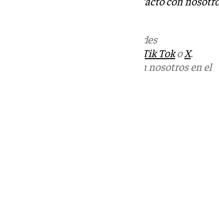
Tok
o
X
. Puedes ponerte en contacto con nosotro
informativos@101tv.es
Más noticias de
101TV
en las redes
sociales:
Instagram
,
Facebook
,
Tik Tok
o
X
.
Puedes ponerte en contacto con nosotros en el
correo
informativos@101tv.es
Tags:
Últimas noticias