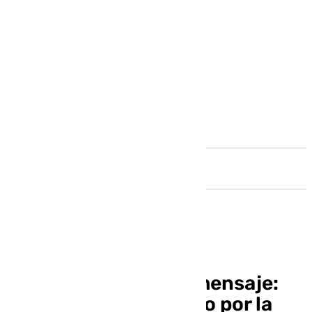
Andalucía
El Papa manda otro mensaje:
pide continuar orando por la