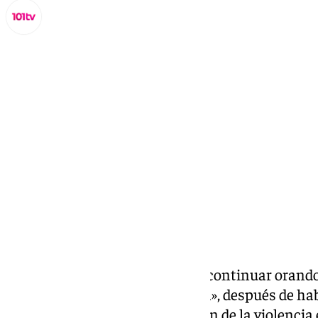
Miguel Alfonso
domingo, 9 marzo 2025, 13:23
Compartir:
El
Papa Francisco
ha instado a continuar orando 
«ponga fin a la violencia en Siria», después de h
preocupación» de la reanudación de la violencia 