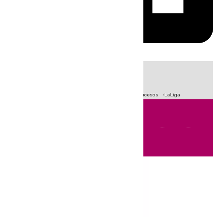
HOY
|
Fútbol
Primera División
Crisis Migratoria en Ceuta
Sucesos
LaLiga
Andalucía