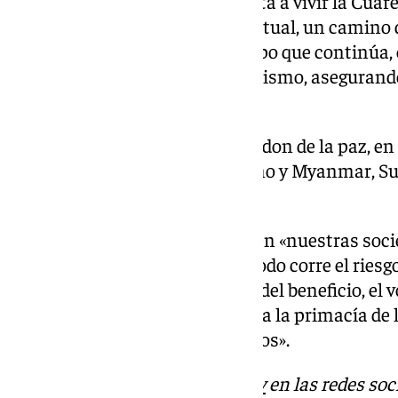
En este contexto, el Papa exhorta a vivir la Cu
purificación y renovación espiritual, un camino d
esperanza y la caridad», al tiempo que continú
día, pidiendo oraciones por él mismo, asegurand
naciones en guerra.
«Juntos seguimos invocando el don de la paz, en
Ucrania, Palestina, Israel, Líbano y Myanmar, S
del Congo», ha manifestado.
El Papa también ha destacado en «nuestras soc
a la lógica del mercado, donde todo corre el riesg
interés propio y de la búsqueda del beneficio, el 
de esperanza, porque testimonia la primacía de la
del servicio a los más necesitados».
Descubre más noticias de
101Tv
en las redes soc