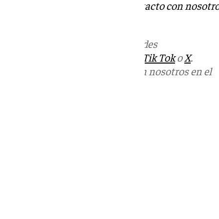
Tok
o
X
. Puedes ponerte en contacto con nosotro
informativos@101tv.es
Más noticias de
101TV
en las redes
sociales:
Instagram
,
Facebook
,
Tik Tok
o
X
.
Puedes ponerte en contacto con nosotros en el
correo
informativos@101tv.es
Tags:
Últimas noticias