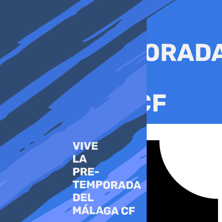
Ir
al
contenido
Tiktok