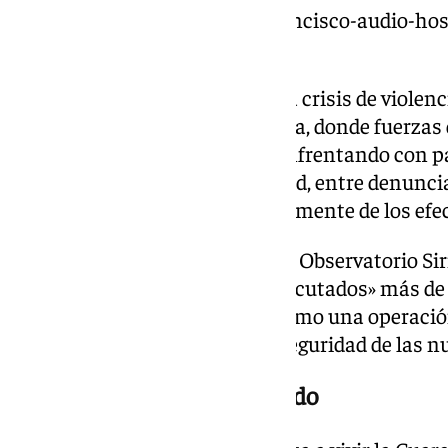
https://www.101tv.es/papa-francisco-audio-hos
salud/
El Papa ha hecho referencia a la crisis de viole
en la costa mediterránea de Siria, donde fuerzas
autoridades del país se están enfrentando con p
del expresidente Bashar al Assad, entre denunci
población civil a manos precisamente de los ef
A este respecto, la organización Observatorio 
ha alertado de que han sido «ejecutados» más de u
alauíes, en lo que ha descrito como una operació
orquestada por las fuerzas de seguridad de las n
Palabras hacia el voluntariado