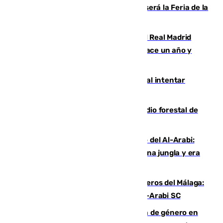
Talleres, escape room y música: así será la Feria de la
Juventud Cofrade de Málaga
El fichaje más caro de la historia del Real Madrid
costaba 105 millones de euros menos hace un año y
jugaba en Leganés
Ceuta suma 82 fallecidos en el mar al intentar
cruzar la frontera española
Huelva eleva a emergencia el incendio forestal de
Niebla
Juanfran Funes, sobre el duro juego del Al-Arabi:
“Por momentos nos hemos metido en una jungla y era
hasta peligroso”
Ya se han estrenado los tres delanteros del Málaga:
Eneko Jauregui, bigoleador contra el Al-Arabi SC
35 mujeres asesinadas por violencia de género en