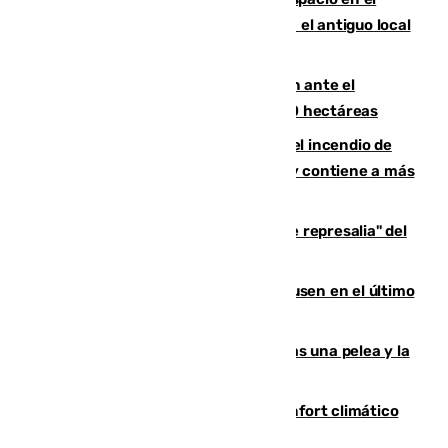
Centro de Málaga: La Tagliatella abre en el antiguo local
de Vox Sports Bar
Moreno pide extremar la precaución ante el
incendio de Niebla, que supera las 4.000 hectáreas
340 personas más desalojadas por el incendio de
Niebla, que mantiene a 410 evacuadas y contiene a más
de 500 efectivos trabajando
Italia responde ante las "medidas de represalia" del
Gobierno de Sánchez
El Sevilla se desinfla ante el Leverkusen en el último
ensayo (1-2)
Tensión en la prisión de Alhaurín tras una pelea y la
incautación de un punzón
Málaga contabiliza 148 zonas de confort climático
para enfrentar las altas temperaturas