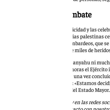
Israel retomará el combate
A lo largo de esta mañana, la felicidad y las cel
las calles, con numerosas familias palestinas ce
después de quince meses de bombardeos, que se
vidas en este tiempo, además de miles de herido
Sin embargo, el Gobierno de Netanyahu ni much
guerra en Gaza. En las últimas horas el Ejército 
intención de retomar las armas una vez conclui
durará en torno a seis semanas: «Estamos decidi
el futuro”, ha dicho Halevi, jefe del Estado Mayor.
Descubre más noticias de 101Tv en las redes soc
Tok
o
X
. Puedes ponerte en contacto con nosotro