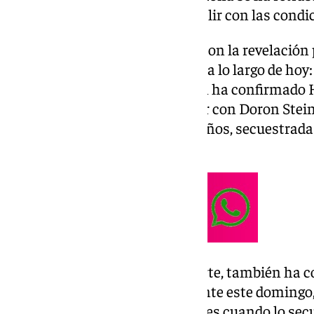
ambas partes han podido cumplir con las condi
Tales pretextos tenían que ver con la revelación 
rehenes que van a ser liberados a lo largo de hoy
de decenas de palestinos. Según ha confirmado
liberaciones van a corresponder con Doron Stei
de 31 años; Romi Gonen, de 24 años, secuestrada 
Emily Damari, de 28 años.
El Gobierno de Israel, por su parte, también ha
90 prisioneros palestinos durante este domingo,
apenas contaba con nueve meses cuando lo secu