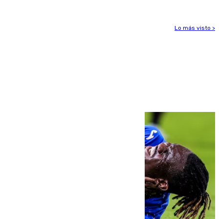
Lo más visto >
Más noticias
Ver más >