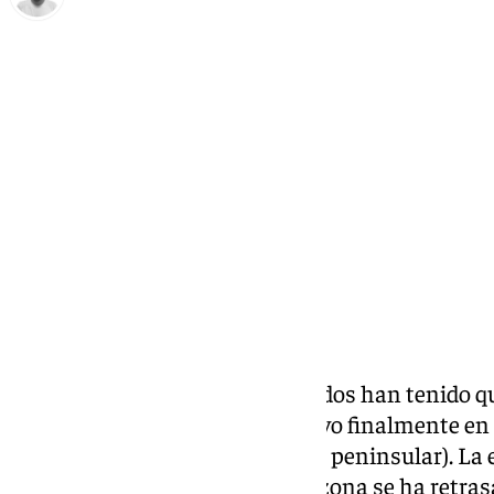
Antonio López
domingo, 19 enero 2025, 14:29
Compartir:
Quince meses y miles de fallecidos han tenido q
en Gaza
, que se ha hecho efectivo finalmente e
las 11.15 horas (10.15 horas hora peninsular). La
para la paz momentánea en la zona se ha retras