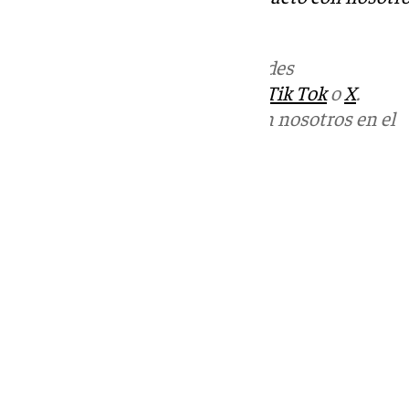
informativos@101tv.es
Más noticias de
101TV
en las redes
sociales:
Instagram
,
Facebook
,
Tik Tok
o
X
.
Puedes ponerte en contacto con nosotros en el
correo
informativos@101tv.es
Tags:
Últimas noticias