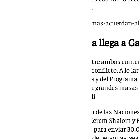
años, llamado Shlomo Mantzur.
https://www.101tv.es/israel-hamas-acuerdan-al
La ayuda humanitaria llega a G
Este intercambio de rehenes entre ambos conten
fase del pacto para la pausa del conflicto. A lo 
camiones de ayuda humanitaria y del Programa
adentrado en Gaza para asistir a grandes masas 
escasez a causa del asedio israelí.
Según ha informado esta misión de las Naciones
salido desde Egipto a través de Kerem Shalom y
operativo cuenta con capacidad para enviar 30.
mes y llegar a más de un millón de personas, se