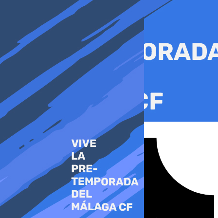
Ir
al
contenido
Tiktok