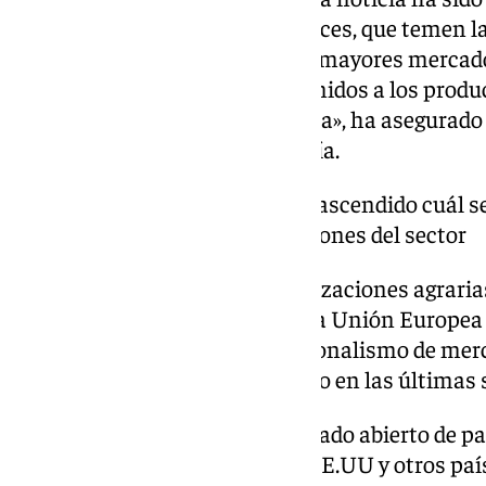
parte de los agricultores andaluces, que temen 
estas medidas sobre uno de los mayores mercad
fuertes aranceles de Estados Unidos a los product
agricultura va a salir perjudicada», ha asegurado
organización de COAG Andalucía.
hasta el momento no ha trascendido cuál se
arancelario a las importaciones del sector
En las últimas horas, las organizaciones agrar
aunado sus voces para pedir a la Unión Europea 
defensa del sector ante el «nacionalismo de me
desde el gigante norteamericano en las últimas
«Europa no puede tener el mercado abierto de pa
negocio a nuestro mercado. Si EE.UU y otros paí