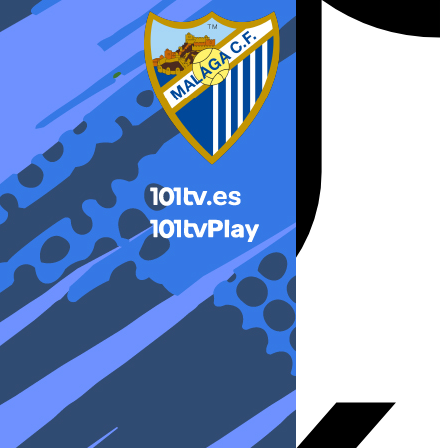
X-twitter