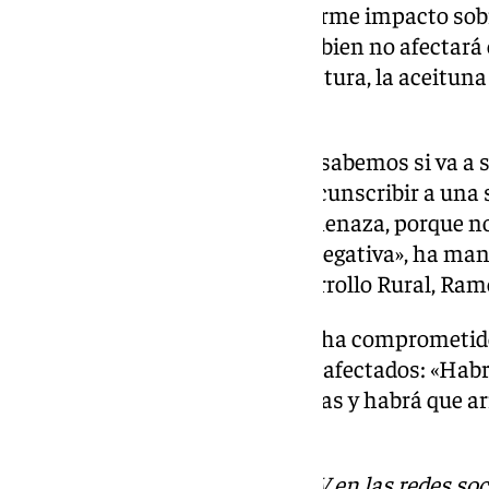
inicios de abril generará un enorme impacto sob
agroalimentarias andaluzas, si bien no afectará
productos. En la anterior legislatura, la aceitun
afectados.
«Es momento de ser cautos, no sabemos si va a se
serie de productos, si se va a circunscribir a una 
sabemos nada, solo hay una amenaza, porque no s
manera, que desde luego sería negativa», ha man
Agricultura, Pesca, Agua y Desarrollo Rural, R
En su intervención, Pacheco se ha comprometido
apoyar a aquellos sectores más afectados: «Habrá
esos sectores, ver posibles ayudas y habrá que a
el consejero.
Descubre más noticias de 101TV en las redes soc