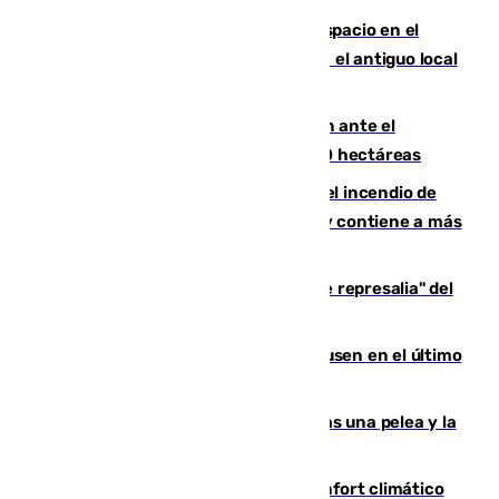
Las marca internacionales ganan espacio en el
Centro de Málaga: La Tagliatella abre en el antiguo local
de Vox Sports Bar
Moreno pide extremar la precaución ante el
incendio de Niebla, que supera las 4.000 hectáreas
340 personas más desalojadas por el incendio de
Niebla, que mantiene a 410 evacuadas y contiene a más
de 500 efectivos trabajando
Italia responde ante las "medidas de represalia" del
Gobierno de Sánchez
El Sevilla se desinfla ante el Leverkusen en el último
ensayo (1-2)
Tensión en la prisión de Alhaurín tras una pelea y la
incautación de un punzón
Málaga contabiliza 148 zonas de confort climático