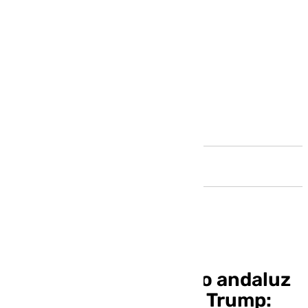
Andalucía
Inquietud en el campo andaluz
ante los aranceles de Trump: