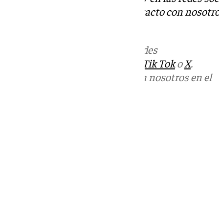
Tok
o
X
. Puedes ponerte en contacto con nosotro
informativos@101tv.es
Más noticias de
101TV
en las redes
sociales:
Instagram
,
Facebook
,
Tik Tok
o
X
.
Puedes ponerte en contacto con nosotros en el
correo
informativos@101tv.es
Tags:
Últimas noticias