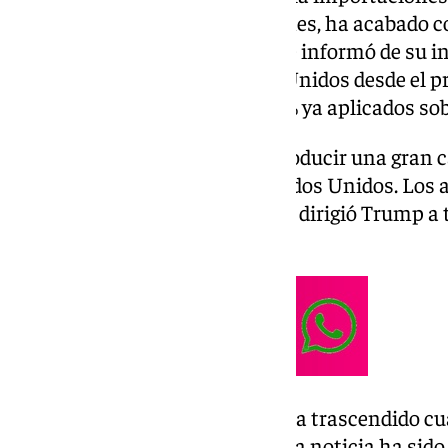
posibilidad que, este pasado lunes, ha acabado 
presidente estadounidense, que informó de su in
agrarios que entren a Estados Unidos desde el pr
sumará a los impuestos del 25% ya aplicados sobr
«Prepárense para empezar a producir una gran c
que se venderán dentro de Estados Unidos. Los a
bienes externos el 2 de abril», se dirigió Trump a 
Social’ a los norteamericanos.
Aunque hasta el momento no ha trascendido cuál
a las importaciones del sector, la noticia ha sid