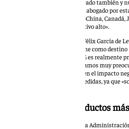
debemos proteger nuestro mercado también y nue
defendido López, a la vez que ha abogado por es
potenciales alternativos como «China, Canadá, J
mercados con un poder adquisitivo alto».
El director de Asaja Andalucía, Félix García de L
del aceite de oliva exportado tiene como destino
imposición de aranceles del 25% es realmente p
influye, influye muchísimo. Estamos muy preocu
mismo tiempo que ha incidido en el impacto neg
propio Estados Unidos estas medidas, ya que «s
aceite de oliva que consumen».
«Afectaría a unos productos más
La imposición arancelaria que la Administració