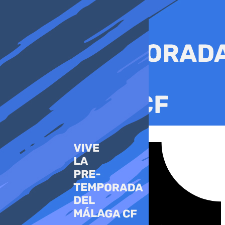
Ir
al
contenido
Tiktok