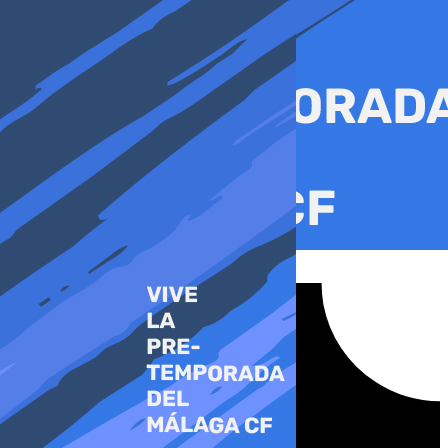
Ir
al
contenido
Tiktok