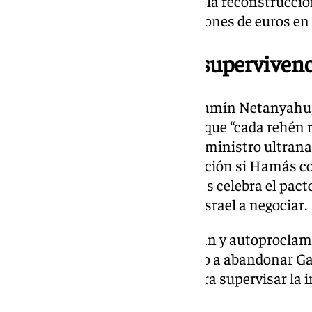
conferencia internacional para la reconstrucció
Berlín prometió aportar 29 millones de euros e
Entre la política y la superviven
El primer ministro israelí, Benjamín Netanyahu, 
de alegría nacional” y prometió que “cada rehén 
enfrenta presiones internas: el ministro ultran
amenazado con romper la coalición si Hamás con
Gaza. En el otro extremo, Hamás celebra el pacto
resistencia” al haber forzado a Israel a negociar.
Donald Trump, impulsor del plan y autoproclama
defendió que “nadie será forzado a abandonar Gaz
Oriente Próximo el domingo para supervisar la 