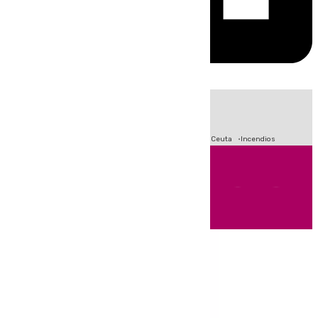
HOY
|
Fútbol
Sucesos
Primera División
Crisis Migratoria en Ceuta
Incendios
Andalucía