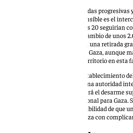
El alto el fuego contempla medidas progresivas y
internacional. El punto más sensible es el inter
rehenes israelíes —de los cuales 20 seguirían co
seguridad— serán liberados a cambio de unos 2.
cambio, Israel se compromete a una retirada gra
posiciones acordadas dentro de Gaza, aunque ma
aproximadamente el 53 % del territorio en esta fa
El acuerdo también prevé el restablecimiento del
control alterno entre Egipto y una autoridad inter
En fases posteriores, se planteará el desarme s
creación de un gobierno provisional para Gaza.
rechazado tajantemente la posibilidad de que u
el enclave, un punto que amenaza con complicar 