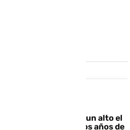
Andalucía
Israel y Hamás sellan un alto el
fuego en Gaza tras dos años de