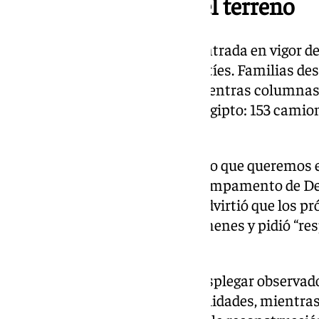
Un respiro tenso en el terreno
En las primeras horas tras la entrada en vigor del
escenas de alivio entre los gazatíes. Familias d
escombros de sus viviendas, mientras columna
comenzaban a ingresar desde Egipto: 153 camio
combustibles, según El Cairo.
“Después de tanto dolor, lo único que queremos e
una madre de tres hijos en el campamento de De
Internacional de la Cruz Roja advirtió que los pr
garantizar el intercambio de rehenes y pidió “res
partes”.
Por su parte, Turquía ofreció desplegar observad
cumplimiento del cese de hostilidades, mientr