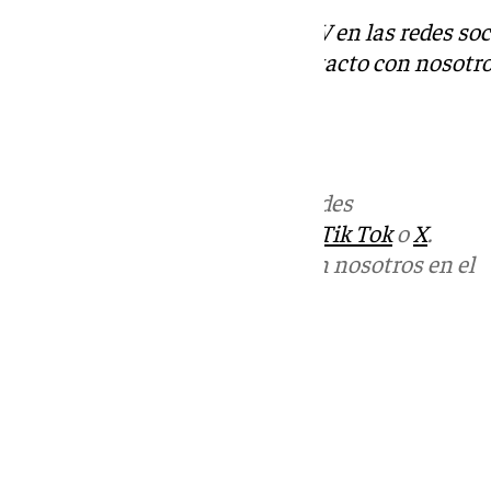
Descubre más noticias de 101TV en las redes soc
Tok
o
X
. Puedes ponerte en contacto con nosotro
correo
informativos@101tv.es
Más noticias de
101TV
en las redes
sociales:
Instagram
,
Facebook
,
Tik Tok
o
X
.
Puedes ponerte en contacto con nosotros en el
correo
informativos@101tv.es
Tags:
Últimas noticias