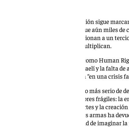
Heridas abiertas
A pesar del anuncio, la devastación sigue marcan
autoridades gazatíes estiman que aún miles de 
escombros. Los hospitales funcionan a un tercio 
enfermedades infecciosas se multiplican.
Organizaciones humanitarias como Human Righ
mientras persista el bloqueo israelí y la falta de 
población civil seguirá atrapada “en una crisis f
El alto el fuego supone el intento más serio de d
pero su éxito dependerá de factores frágiles: la e
cumplimiento militar de las partes y la creación
Gaza. Por ahora, el silencio de las armas ha devue
parecía extinguido: la posibilidad de imaginar la