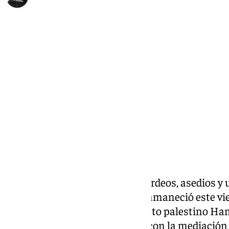
Elena Lozano
viernes, 10 octubre 2025, 16:39
Compartir:
Tras más de dos años de bombardeos, asedios y 
precedentes, la Franja de Gaza amaneció este vie
esperanza: Israel y el movimiento palestino Ha
que entró en vigor al mediodía, con la mediación