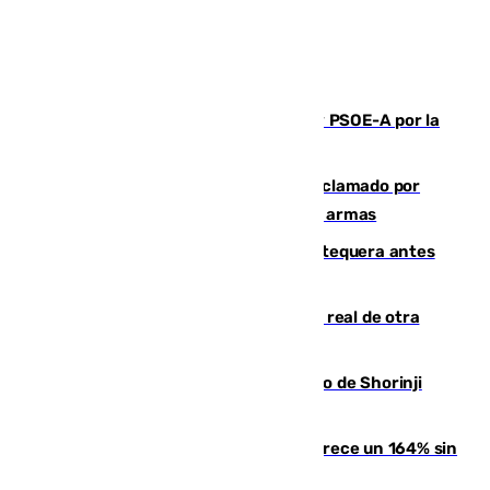
Vuelve el duelo dialéctico entre PP y PSOE-A por la
financiación de las autonomías
Detienen en Málaga a un fugitivo reclamado por
Colombia por homicidio y transporte de armas
Prueba final del Granada ante el Antequera antes
del inicio de la Liga
Ceuta se prepara ante la posibilidad real de otra
entrada masiva el 15 de agosto
Cártama, protagonista en el Europeo de Shorinji
Kempo celebrado en Berlín
La llegada de inmigrantes a Ceuta crece un 164% sin
contar la entrada masiva