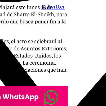
iajará este lunes 13 de
X-twitter
dad de Sharm El-Sheikh, para
rdo que busca poner fin a la
s, el acto se celebrará al
istro de Asuntos Exteriores,
es de Estados Unidos, los
 europeos. La ceremonia,
ras las negociaciones que han