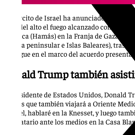
El Ejército de Israel ha anunciado este pas
vigor del alto el fuego alcanzado con el Mo
Islámica (Hamás) en la Franja de Gaza a las
España peninsular e Islas Baleares), tras co
repliegue en el marco del acuerdo presenta
Donald Trump también asisti
El presidente de Estados Unidos, Donald T
viernes que también viajará a Oriente Medio
a Israel, hablaré en la Knesset, y luego tambi
mandatario ante los medios en la Casa Bla