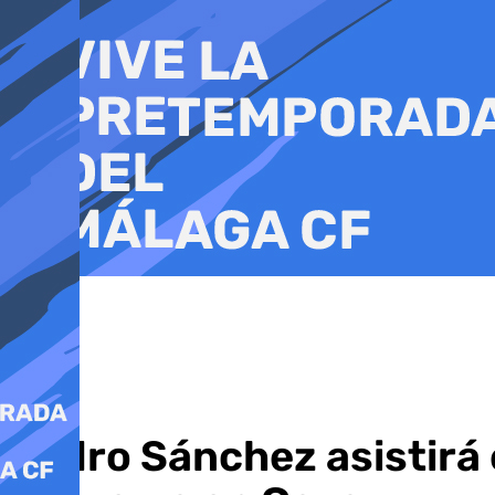
Ir
al
contenido
Pedro Sánchez asistirá e