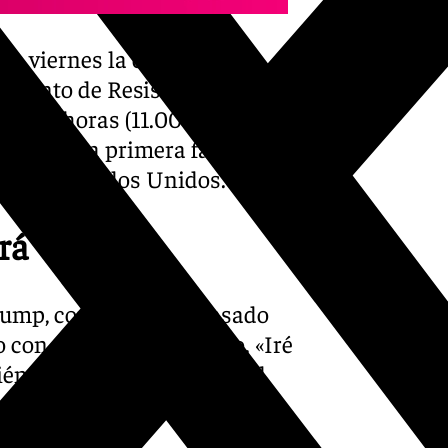
ado viernes la entrada en
vimiento de Resistencia
 12.00 horas (11.00 horas en
mpletar la primera fase del
do por Estados Unidos.
rá
rump, confirmó este pasado
 con motivo del acuerdo. «Iré
én iré a Egipto», sostuvo el
nca.