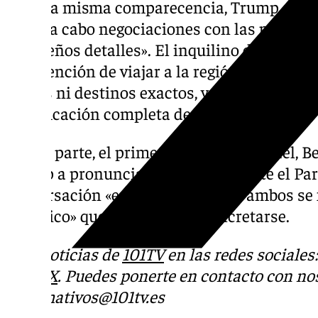
En esta misma comparecencia, Trump añadi
llevar a cabo negociaciones con las partes 
«pequeños detalles». El inquilino de la Cas
su intención de viajar a la región días atrá
fechas ni destinos exactos, y tampoco ha de
planificación completa de su viaje.
Por su parte, el primer ministro de Israel, 
Trump a pronunciar un discurso ante el Pa
conversación «emotiva» en la que ambos se f
histórico» que aún está por concretarse.
Más noticias de
101TV
en las redes sociales
Tok
o
X
. Puedes ponerte en contacto con nos
informativos@101tv.es