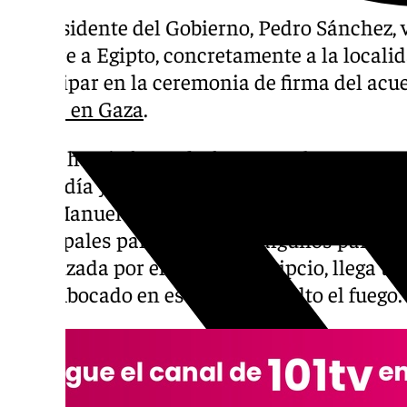
El presidente del Gobierno, Pedro Sánchez, v
octubre a Egipto, concretamente a la locali
participar en la ceremonia de firma del acue
guerra en Gaza
.
Según han informado fuentes gubernamentale
mediodía y contará con la presencia del min
José Manuel Albares, así como representant
principales países árabes y algunos países
organizada por el Gobierno egipcio, llega t
desembocado en este pacto de alto el fuego.