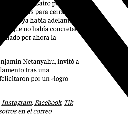
ó que en El Cairo podría
involucradas para cerrar
a Blanca ya había adelantado
s, aunque no había concretado
tallado por ahora la
Benjamin Netanyahu, invitó a
rlamento tras una
elicitaron por un «logro
:
Instagram
,
Facebook
,
Tik
otros en el correo