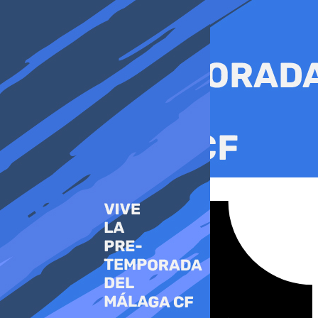
Ir
al
contenido
Tiktok