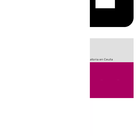
HOY
|
Sucesos
Fútbol
LaLiga
Primera División
Crisis Migratoria en Ceuta
Andalucía