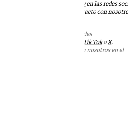
Descubre más noticias de
101Tv
en las redes soc
Tok
o
X
. Puedes ponerte en contacto con nosotro
informativos@101tv.es
Más noticias de
101TV
en las redes
sociales:
Instagram
,
Facebook
,
Tik Tok
o
X
.
Puedes ponerte en contacto con nosotros en el
correo
informativos@101tv.es
Tags:
Últimas noticias