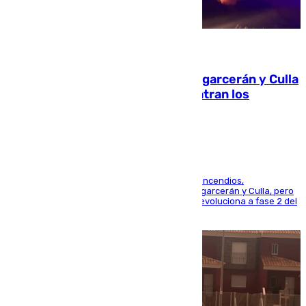
08.08.2026
Incendios de Castellón: Sierra Engarcerán y Culla
evolucionan positivamente y centran los
esfuerzos en Tírig
La UME se suma al operativo de control de los incendios,
progresando adecuadamente los de Sierra Engarcerán y Culla, pero
centrando todo el empeño en el de Culla, que evoluciona a fase 2 del
PEIF