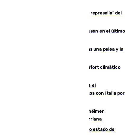
Italia responde ante las "medidas de represalia" del
Gobierno de Sánchez
El Sevilla se desinfla ante el Leverkusen en el último
ensayo (1-2)
Tensión en la prisión de Alhaurín tras una pelea y la
incautación de un punzón
Málaga contabiliza 148 zonas de confort climático
para enfrentar las altas temperaturas
Marlaska notifica a la Unión Europea el
restablecimiento de controles fronterizos con Italia por
vía aérea y marítima
Hallan sin vida al granadino con Alzhéimer
desaparecido hace una semana en Churriana
Encuentran un cadáver en avanzado estado de