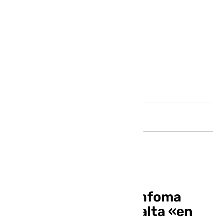
Andalucía
Raphael padece un linfoma
cerebral y recibirá el alta «en