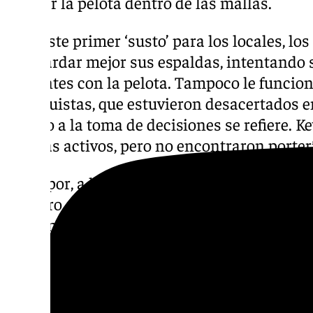
colocar la pelota dentro de las mallas.
Tras este primer ‘susto’ para los locales, los
resguardar mejor sus espaldas, intentando 
pacientes con la pelota. Tampoco le funcion
malaguistas, que estuvieron desacertados e
cuanto a la toma de decisiones se refiere. 
los más activos, pero no encontraron porter
El Depor, a la contra, tuvo otras dos oportu
primero, en el 20’ con un disparo cruzado, pe
de la más clara del partido. De nuevo Mario 
de los gallegos y, tras un excelente reverso
un mano a mano con Alfonso Herrero, pero
desviado. Los blanquiazules quisieron cont
desde la izquierda y un remate de Lobete q