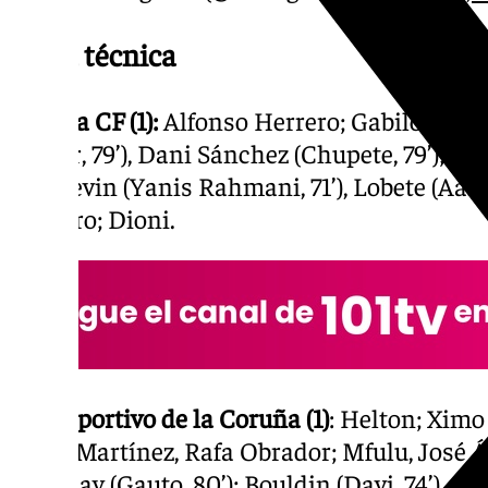
Ficha técnica
Málaga CF (1):
Alfonso Herrero; Gabilondo, 
(Víctor, 79’), Dani Sánchez (Chupete, 79’); 
58’); Kevin (Yanis Rahmani, 71’), Lobete (Aar
Cordero; Dioni.
RC Deportivo de la Coruña (1)
: Helton; Ximo
Pablo Martínez, Rafa Obrador; Mfulu, José Á
Yeremay (Gauto, 80’); Bouldin (Davi, 74’).