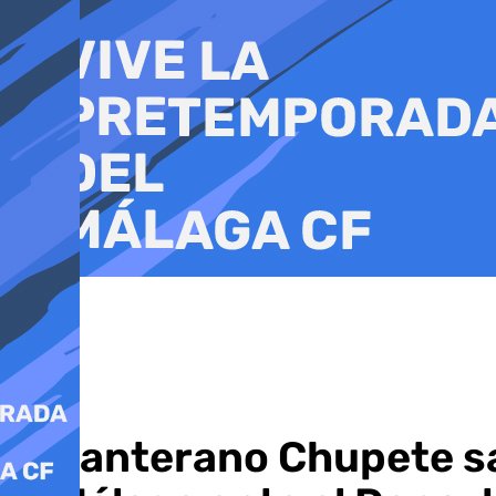
Ir
al
contenido
El canterano Chupete sa