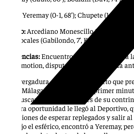
Goles:
Yeremay (0-1, 68’); Chupete (1-1, 88’)
Árbitro:
Arcediano Monescillo (comité cast
a los locales (Gabilondo, 7’, Kevin, 39’, ); y a l
Incidencias:
Encuentro correspondiente a la
Hypermotion, disputado en La Rosaleda ante
La envergadura del rival y el aspecto que p
que el Málaga saliese desde el primer minu
alto, buscando las debilidades de su contrin
primera oportunidad le llegó al Deportivo, q
intenciones de esperar replegados y salir a
condujo el esférico, encontró a Yeremay, per