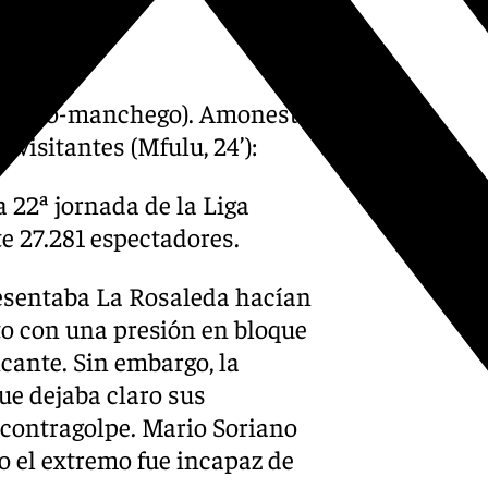
ellano-manchego). Amonestó
os visitantes (Mfulu, 24’):
 22ª jornada de la Liga
 27.281 espectadores.
resentaba La Rosaleda hacían
to con una presión en bloque
cante. Sin embargo, la
ue dejaba claro sus
l contragolpe. Mario Soriano
o el extremo fue incapaz de