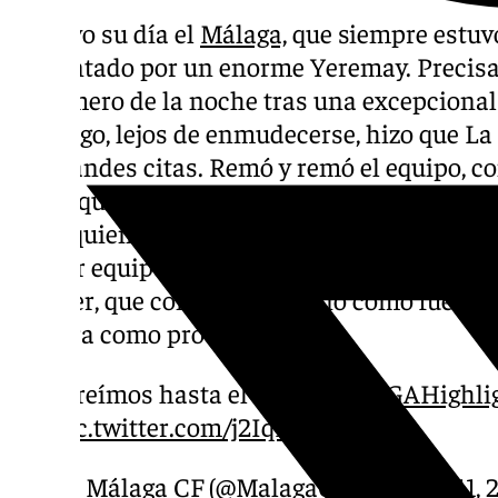
No tuvo su día el
Málaga,
que siempre estuv
sustentado por un enorme Yeremay. Precisam
el primero de la noche tras una excepcional
embargo, lejos de enmudecerse, hizo que La
las grandes citas. Remó y remó el equipo, c
hasta que le llegó el premio en el minuto 88
filial, quien se doctoraba en su estadio en 
primer equipo en La Rosaleda. Ya son 31 pu
Pellicer, que comienzan el año como fue su 2
cantera como protagonista.
¡Creímos hasta el final!
#LALIGAHighli
pic.twitter.com/j2IqKxdwY1
— Málaga CF (@MalagaCF)
January 11, 