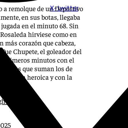
o a remolque de un Deportivo
X-twitter
ente, en sus botas, llegaba
 jugada en el minuto 68. Sin
 Rosaleda hirviese como en
on más corazón que cabeza,
. Fue Chupete, el goleador del
los primeros minutos con el
ntos los que suman los de
024: a la heroica y con la
ghts
2025