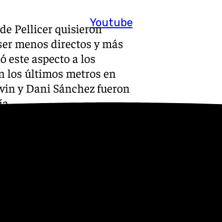
Youtube
 de Pellicer quisieron
ser menos directos y más
ó este aspecto a los
n los últimos metros en
Kevin y Dani Sánchez fueron
ía
nidades en botas de Mella. El
ro sobre todo, en el 39’ gozó
Soriano se convirtió en el eje
, puso de nuevo al extremo en
 su disparo se marchaba muy
rarrestar con un gran balón
ue se marchaba por pocos