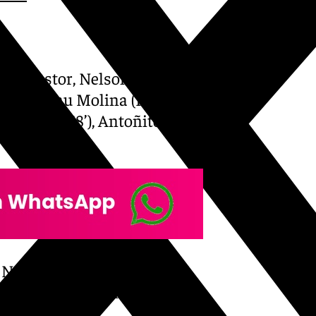
Álex Pastor, Nelson Monte
Luismi, Manu Molina (Ramón,
on Ochoa, 58’), Antoñito
 Navarro, Pablo Vázquez,
ngel; Mella, Mario Soriano,