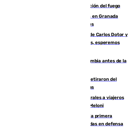
forestal de Niebla por la compleja evolución del fuego
Controlado un incendio de rastrojos en Granada
junto a la autovía y al Callejón de Nogales
Juanfran Funes, sobre las lesiones de Carlos Dotor y
Fernando Calero: “Estamos preocupados, esperemos
que no sea nada”
Felipe VI refuerza los lazos con Colombia antes de la
llegada del nuevo presidente
Fernando Calero y Carlos Dotor se retiraron del
encuentro contra el Ceuta con molestias
España restablece controles temporales a viajeros
procedentes de Italia como repuesta a Meloni
El Málaga cae ante el Ceuta y suma la primera
derrota de la pretemporada dejando dudas en defensa