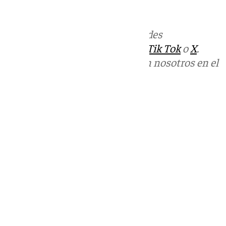
informativos@101tv.es
Más noticias de
101TV
en las redes
sociales:
Instagram
,
Facebook
,
Tik Tok
o
X
.
Puedes ponerte en contacto con nosotros en el
correo
informativos@101tv.es
Tags:
Últimas noticias