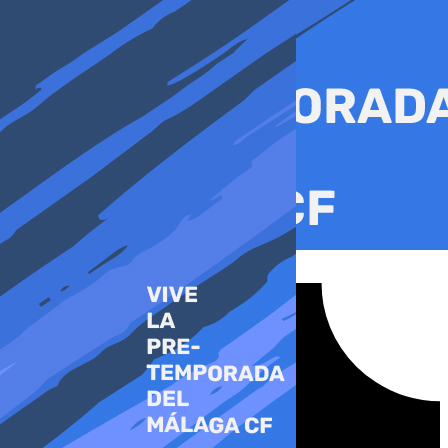
Ir
al
contenido
Tiktok