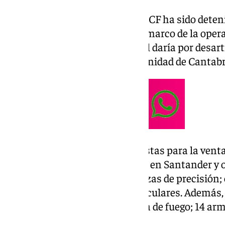
El que fuese jugador del Málaga CF ha sido dete
delito de tráfico de drogas en el marco de la opera
detenciones, la Policía Nacional daría por desar
al tráfico de cocaína en la comunidad de Cantabr
Se han incautado 3.500 dosis listas para la vent
250.000 euros, hachís y MDMA en Santander y o
ocho puntos de venta; 10 balanzas de precisión; 
diversas bolsas con recortes circulares. Además
vehículo; 26.800 euros; un arma de fuego; 14 arm
móviles y 18 relojes.