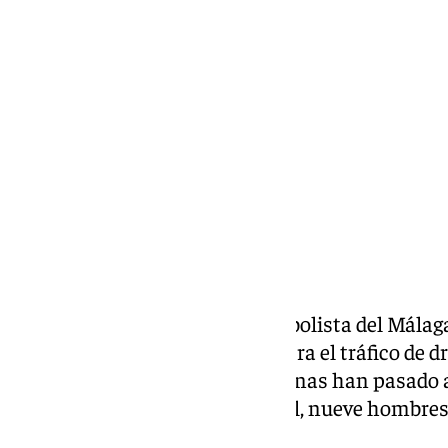
Miguel Alfonso
viernes, 29 noviembre 2024, 15:09
Compartir:
Jonathan Valle, quien fuera futbolista del Málag
detenido en una operación contra el tráfico de d
Montañés’. Además, once personas han pasado a 
operación de la Policía Nacional, nueve hombres
entre 27 y 61 años.