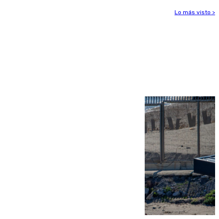
Lo más visto >
Más noticias
Ver más >