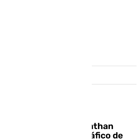
Andalucía
El exmalaguista Jonathan
Valle, detenido por tráfico de