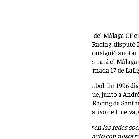
Jugó en el Málaga CF
Jonathan Valle vistió la elástica del Málaga CF
Segunda División. Cedido por el Racing, disputó 
Rey. En su paso por Martiricos consiguió anotar
Castellón, equipo al que se enfrentará el Málaga 
partir de las 14:00 horas en la jornada 17 de La
Valle apuntaba a promesa del fútbol. En 1996 di
el torneo de Brunetes en el que fue, junto a Andr
torneo. Además de clubes como Racing de Santa
Valle pasó por las filas del Recreativo de Huelva
Descubre más noticias de 101Tv en las redes soc
Tok
o
X
. Puedes ponerte en contacto con nosotro