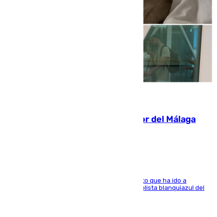
07.08.2026
Isco, la nueva mascota del jugador del Málaga
Dani Lorenzo
El centrocampista marbellí es ‘padre’ de un gato que ha ido a
recoger a Vigo y su nombre es como el exfutbolista blanquiazul del
Arroyo de la Miel