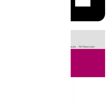
HOY
|
Fútbol
Primera División
LaLiga
Crisis Migratoria en Ceuta
101 Televisión
Andalucía