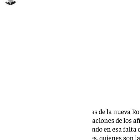
Ignacio Pérez
martes, 17 diciembre 2024, 17:30
Compartir:
Más allá de lo deportivo, las obras de la nueva 
ocupan las principales preocupaciones de los afi
Desde el
Málaga
siguen insistiendo en esa falta
las principales administraciones, quienes son las