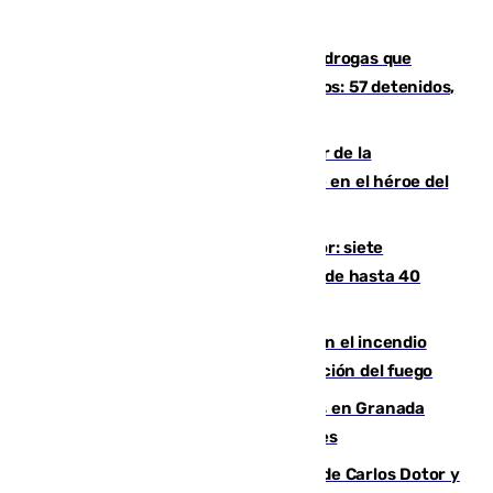
Desarticulada una red de tráfico de drogas que
introducía la mercancía desde Marruecos: 57 detenidos,
cuatro de ellos en Andalucía
Ferrán Torres, nombrado embajador de la
Comunidad Valenciana tras convertirse en el héroe del
Mundial
Andalucía sigue asfixiada por el calor: siete
provincias, en alerta por temperaturas de hasta 40
grados
Activado el nivel 2 de emergencia en el incendio
forestal de Niebla por la compleja evolución del fuego
Controlado un incendio de rastrojos en Granada
junto a la autovía y al Callejón de Nogales
Juanfran Funes, sobre las lesiones de Carlos Dotor y