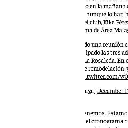
más lejos, las tres se han reunido en la mañana 
principales aristas del proyecto, aunque lo han 
Martiricos. El director general del club, Kike Pére
información oficial en el programa de Área Mala
Esta mañana se ha celebrado una reunión e
Málaga en la que han participado las tres 
propietarias del estadio de La Rosaleda. En 
abordado las alternativas de remodelación, 
que están estudiándose.
pic.twitter.com
— Ciudad de Málaga (@malaga)
December 1
Falta de comunicación: «No la tenemos. Estamo
las instituciones, que nos digan el cronograma d