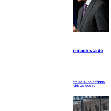
07.08.2026
Pedro Sánchez condena el crimen machista de
Benahavís
El presidente del Gobierno, a través de su cuenta de ‘X’, ha definido
como un “fracaso colectivo” los asesinatos machistas que se
producen en España