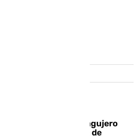
Andalucía
El Málaga prevé «un agujero
muy grande» en caso de