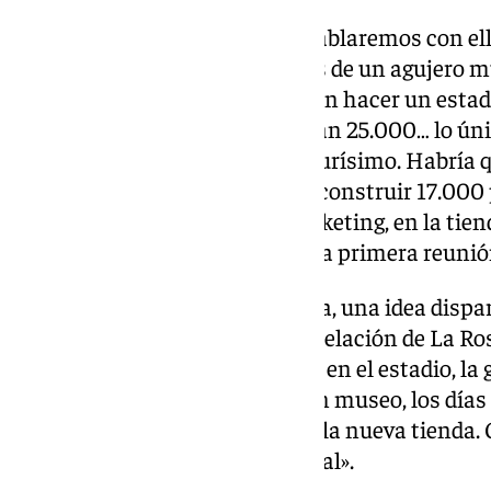
Tasación de pérdidas: “Eso lo hablaremos con ell
podemos decir es que hablamos de un agujero muy
Teníamos entendido que querían hacer un estadi
Ciudad de Málaga, el otro día eran 25.000… lo úni
reglamento de los estadios es durísimo. Habría 
trabajar dentro de un año para construir 17.000 
club donde se mueve mucho ticketing, en la tienda
Es lo que queremos tratar en esa primera reunió
La apertura de una nueva tienda, una idea dispar
tiene nada que ver con la remodelación de La Rosa
nuestras ventas son fortísimas en el estadio, la
venir aquí. Tenemos un Tour, un museo, los días 
80% de lo que se mueve aquí en la nueva tienda
localización cuando ya sea oficial».