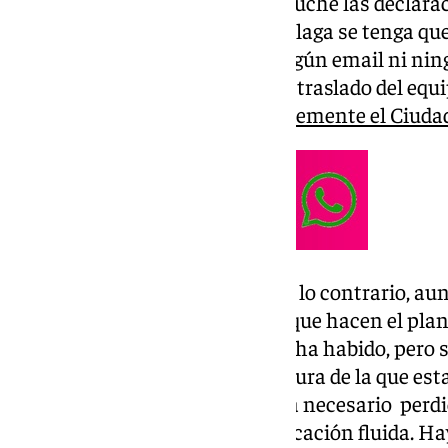
certeza que tenemos es esa,
escuché las declarac
que era poco probable que el Málaga se tenga que
campaña, pero no tenemos ningún email ni ningú
Aunque baja la probabilidad del traslado del equi
mudarse a otro recinto (
probablemente el Ciuda
Desde el Ayuntamiento indican lo contrario, aunq
«Aquí han venido dos veces los que hacen el plan
Rosaleda. Comunicación sí que ha habido, pero 
partido. Creo que de la envergadura de la que es
tiene que salir el tiempo que sea necesario perd
es para decir que sí hay comunicación fluida. Ha