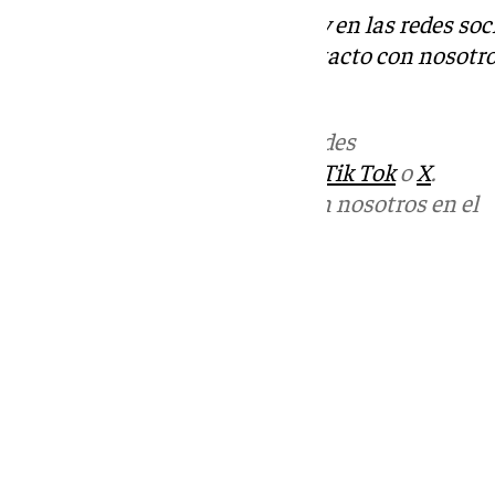
Descubre más noticias de 101Tv en las redes soc
Tok
o
X
. Puedes ponerte en contacto con nosotro
informativos@101tv.es
Más noticias de
101TV
en las redes
sociales:
Instagram
,
Facebook
,
Tik Tok
o
X
.
Puedes ponerte en contacto con nosotros en el
correo
informativos@101tv.es
Tags:
Últimas noticias