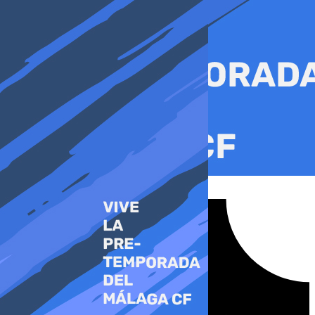
Ir
al
contenido
Tiktok