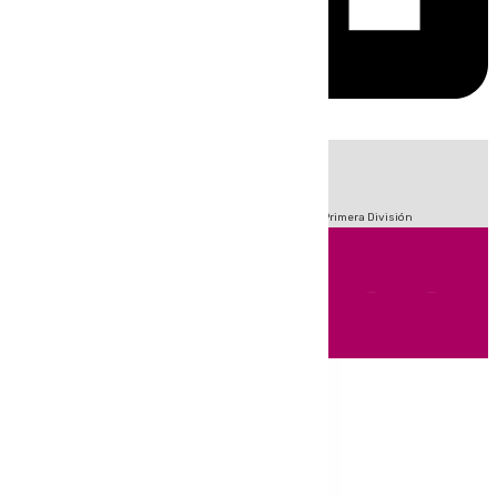
HOY
|
Fútbol
Sucesos
Crisis Migratoria en Ceuta
LaLiga
Primera División
Andalucía