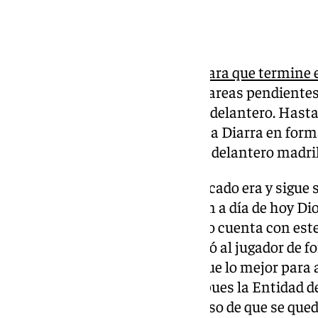
Queda
menos de una semana para que termine el
invierno
y el Málaga tiene aún tareas pendientes;
y la posible llegada de un nuevo delantero. Hasta
movimiento: la salida de Moussa Diarra en forma
ya ha dejado claro su postura al delantero madri
El objetivo del Málaga en el mercado era y sigue 
delantero. En plantilla formulan a día de hoy Dio
Sergio Castel, aunque Pellicer no cuenta con este
podido saber 101 TV, le comunicó al jugador de fo
complicado sumar minutos y que lo mejor para
destino. No a cualquier precio, pues la Entidad d
de rescindirle el contrato. En caso de que se qued