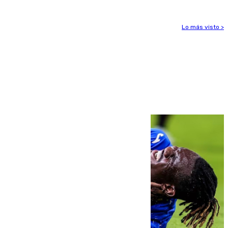
Lo más visto >
Más noticias
Ver más >