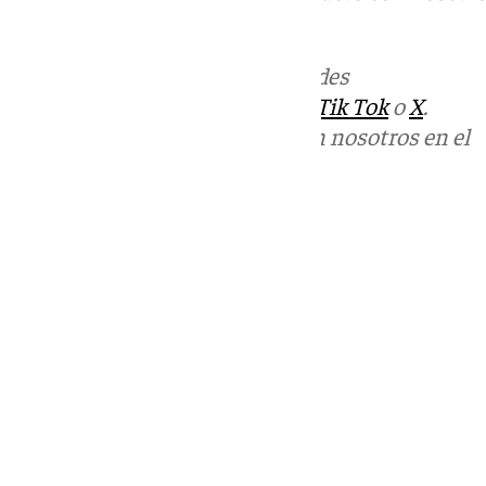
informativos@101tv.es
Más noticias de
101TV
en las redes
sociales:
Instagram
,
Facebook
,
Tik Tok
o
X
.
Puedes ponerte en contacto con nosotros en el
correo
informativos@101tv.es
Tags:
Últimas noticias