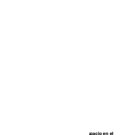
Las marca internacionales ganan espacio en el