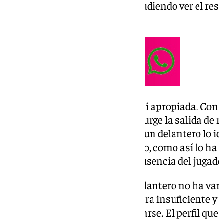
rol muy residual en el equipo, pudiendo ver el re
grada.
Su salida no es necesaria, pero sí apropiada.⁠ C
en cuanto a fichas se refiere no urge la salida de
Castel y en plena búsqueda por un delantero lo i
también saliera en este mercado, como así lo ha 
últimas convocatorias con la ausencia del jugad
El criterio de incorporar a un delantero no ha va
que con Dioni y Roko se considera insuficiente 
los pasos correctos sin apresurarse. El perfil que