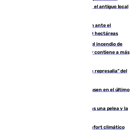
Centro de Málaga: La Tagliatella abre en el antiguo local
de Vox Sports Bar
Moreno pide extremar la precaución ante el
incendio de Niebla, que supera las 4.000 hectáreas
340 personas más desalojadas por el incendio de
Niebla, que mantiene a 410 evacuadas y contiene a más
de 500 efectivos trabajando
Italia responde ante las "medidas de represalia" del
Gobierno de Sánchez
El Sevilla se desinfla ante el Leverkusen en el último
ensayo (1-2)
Tensión en la prisión de Alhaurín tras una pelea y la
incautación de un punzón
Málaga contabiliza 148 zonas de confort climático
para enfrentar las altas temperaturas