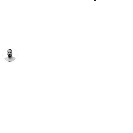
seguirá en la grada
Pedro Jiménez
martes, 28 enero 2025, 12:44
Compartir: