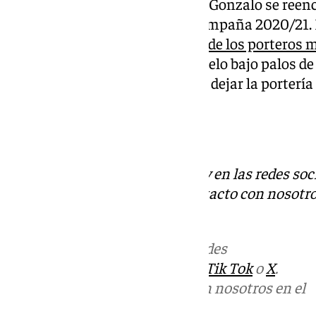
Este domingo a las 14:00 horas Gonzalo se reenc
equipo hasta la mencionada campaña 2020/21. El
que
Alfonso Herrero, como uno de los porteros m
plata. Una vez más habrá un duelo bajo palos de
cancerbero malaguista buscará dejar la portería a
recibidos frente al Levante.
Descubre más noticias de 101Tv en las redes soc
Tok
o
X
. Puedes ponerte en contacto con nosotro
informativos@101tv.es
.
Más noticias de
101TV
en las redes
sociales:
Instagram
,
Facebook
,
Tik Tok
o
X
.
Puedes ponerte en contacto con nosotros en el
correo
informativos@101tv.es