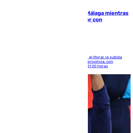
08.08.2026
El taró tiñe de niebla la costa de Málaga mientras
el calor se concentra en el interior con
Antequera en aviso amarillo
Mientras se alivia la sensación de bochorno en el litoral, la subida
térmica se notará sobre todo en el norte de la provincia, con
máximas que rozarán los 38 grados hasta las 21.00 horas