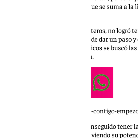
hasta la temporada 2020/21 y que se suma a la l
talentos fugados del Málaga CF.
Gonzalo, como tantos otros porteros, no logró te
Costa del Sol cuando se trataba de dar un paso y
profesional. Tras salir de Martiricos se buscó la
Logroñés hasta llegar a Castalia.
https://www.101tv.es/castellon-contigo-empez
En tierras castellonenses ha conseguido tener la
rendimiento que se presuponía viendo su potenci