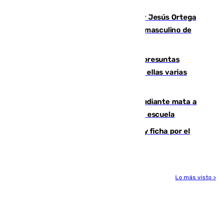
en Málaga
Dos sevillanos de oro: Manuel Cruz y Jesús Ortega
ganan el campeonato del mundo sub19 masculino de
remo
Un juzgado de Ceuta investiga seis presuntas
agresiones sexuales a migrantes, entre ellas varias
menores
Desastre en Tailandia: un joven estudiante mata a
tiros a sus abuelo y a profesores en una escuela
Luca Zidane rompe con el Granada y ficha por el
Leganés
Lo más visto >
Más noticias