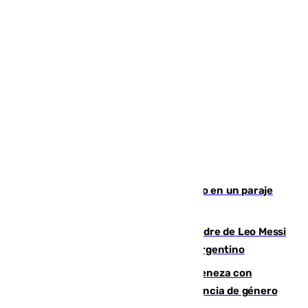
Los Bomberos combaten un incendio en un paraje
de Granada
Muere a los 68 años Jorge Messi, padre de Leo Messi
y pieza fundamental en la carrera del argentino
Retiene a su mujer en su casa y ameneza con
quemar la vivienda: nuevo caso de violencia de género