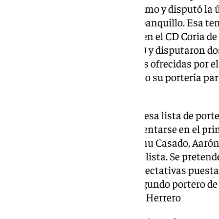
órdenes de Víctor Sánchez del Amo y disputó la ú
Segunda estando Pellicer en el banquillo. Esa t
argentino como Kellyan, ahora en el CD Coria d
de Munir en la temporada 19/20 y disputaron dos
pesar de las buenas sensaciones ofrecidas por el 
club decidió cambiar al completo su portería par
Juan Soriano.
Gonzalo Crettaz es uno más en esa lista de port
Málaga y que no han logrado asentarse en el pr
nombres. El propio Kellyan, Samu Casado, Aarón
otros metas que completan esa lista. Se pretend
esos nombres. Hay muchas expectativas puestas
ha ganado el derecho a ser el segundo portero de
custodiada con él y con Alfonso Herrero