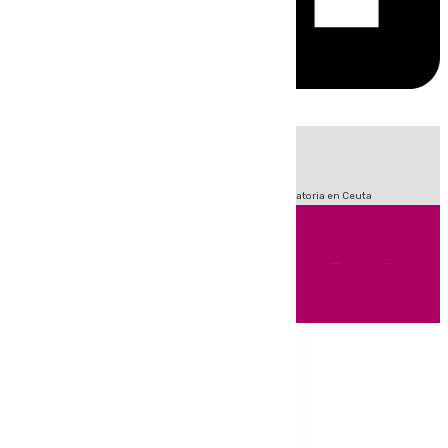
HOY
|
Fútbol
Sucesos
LaLiga
Primera División
Crisis Migratoria en Ceuta
Andalucía