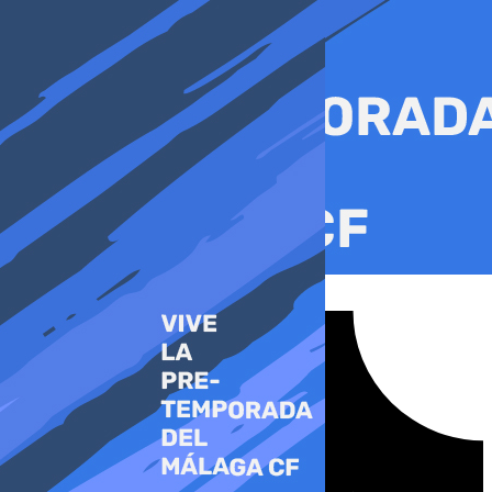
Ir
al
contenido
Tiktok