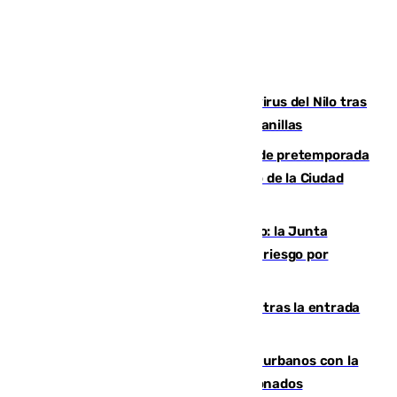
Málaga refuerza la vigilancia por el virus del Nilo tras
detectar un mosquito positivo en Campanillas
Málaga-Ceuta: cuarto compromiso de pretemporada
de los blanquiazules en busca del Trofeo de la Ciudad
Autónoma
Málaga, en alerta por el virus del Nilo: la Junta
decreta Campanillas como zona de alto riesgo por
varios casos recientes
El Gobierno registra 1.342 menores tras la entrada
masiva del pasado 30 de julio
Cádiz despide seis «puntos negros» urbanos con la
orden de retirada para quioscos abandonados