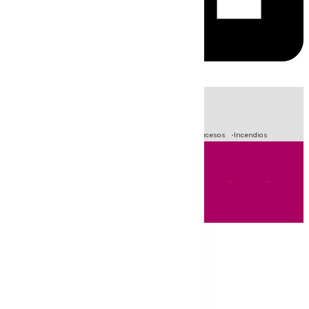
HOY
|
Fútbol
Primera División
Crisis Migratoria en Ceuta
Sucesos
Incendios
Andalucía