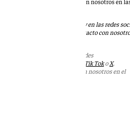
que los aficionados estén ahí con nosotros en la
Daremos todo por ellos”.
Descubre más noticias de 101Tv en las redes soc
Tok
o
X
. Puedes ponerte en contacto con nosotro
informativos@101tv.es
.
Más noticias de
101TV
en las redes
sociales:
Instagram
,
Facebook
,
Tik Tok
o
X
.
Puedes ponerte en contacto con nosotros en el
correo
informativos@101tv.es
Tags:
Últimas noticias