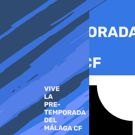
Ir
al
contenido
Tiktok