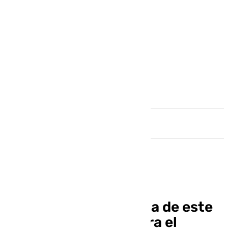
Andalucía
Lobete, la gran noticia de este
arranque de 2025 para el