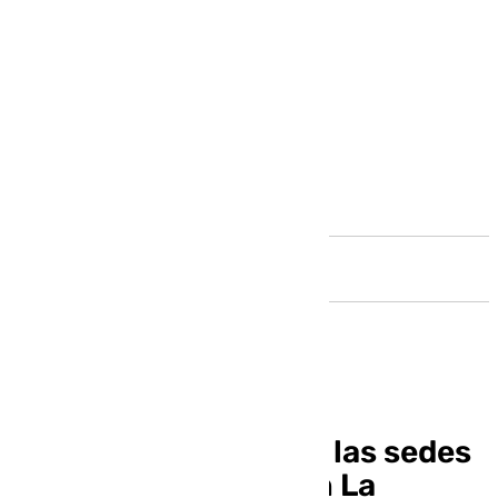
Andalucía
Oficial: Málaga, entre las sedes
del Mundial 2030 con La