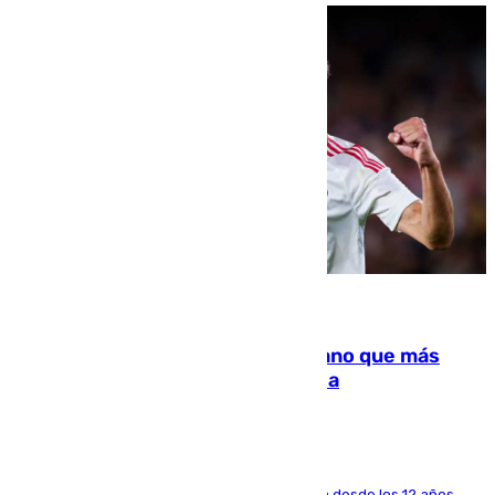
07.08.2026
Juanlu Sánchez, el sexto canterano que más
dinero deja en las arcas del Sevilla
El lateral de Montequinto, formado en el Sevilla desde los 12 años,