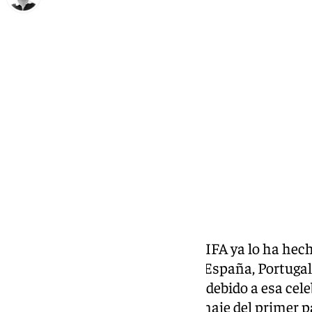
Ignacio Pérez
miércoles, 11 diciembre 2024, 17:44
Compartir:
Era un secreto a voces, pero la FIFA ya lo ha hec
será el centenario, se jugará en España, Portug
Argentina, Paraguay y Uruguay, debido a esa cele
albergarán algún partido homenaje del primer pa