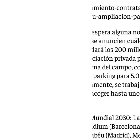
https://www.101tv.es/el-ayuntamiento-contrata
area-de-la-rosaleda-de-cara-a-su-ampliacion-p
Durante las próximas horas se espera alguna not
propietarios del estadio, donde se anuncien cuá
seguir. El coste de las obras rondará los 200 mill
instituciones buscan una financiación privada p
obras iniciarán en la parte externa del campo, c
Además, se deberá construir un parking para 5.
reacondicionar la zona, Paralelamente, se trabaj
cubierta. Todo ello le permitirá acoger hasta uno
competición.
Estas son las sedes de España Mundial 2030: La
Romareda (Zaragoza), RCDE Stadium (Barcelona)
Cartuja (Sevilla), Santiago Bernabéu (Madrid), M