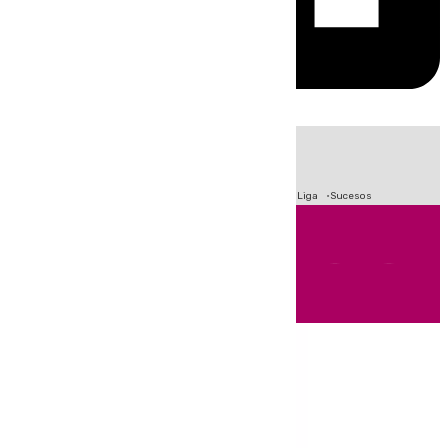
HOY
|
Fútbol
Primera División
Crisis Migratoria en Ceuta
LaLiga
Sucesos
Andalucía