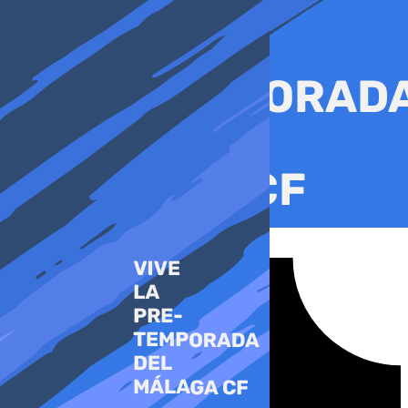
Ir
al
contenido
Tiktok