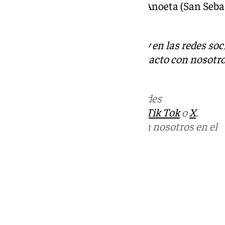
(Coruña), San Mamés ( Bilbao), Anoeta (San Seba
(Las Palmas).
Descubre más noticias de 101Tv en las redes soc
Tok
o
X
. Puedes ponerte en contacto con nosotro
informativos@101tv.es
.
Más noticias de
101TV
en las redes
sociales:
Instagram
,
Facebook
,
Tik Tok
o
X
.
Puedes ponerte en contacto con nosotros en el
correo
informativos@101tv.es
Tags:
Últimas noticias