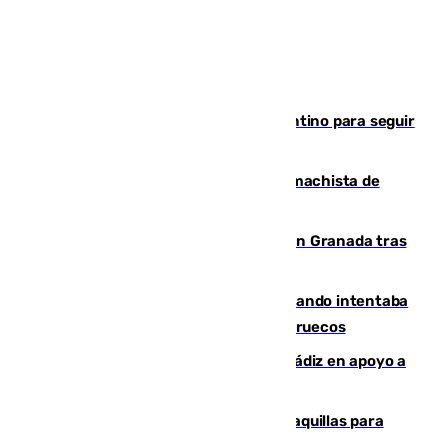
Marruecos, la principal baza de Infantino para seguir
al frente de la FIFA
Pedro Sánchez condena el crimen machista de
Benahavís
Angustioso rescate de una familia en Granada tras
caer su coche por un terraplén
Fallece un joven tras caer al mar cuando intentaba
entrar en parapente a Ceuta desde Marruecos
CIES NO moviliza a la provincia de Cádiz en apoyo a
la respuesta humanitaria de Ceuta
El mercado de Jerez refrigera sus taquillas para
facilitar las compras a sus visitantes