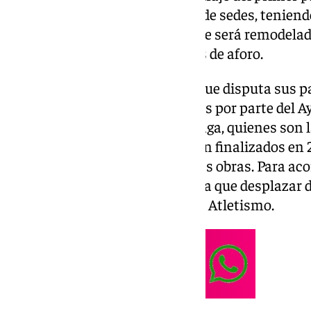
que España se lleva la mayoría de sedes, teniendo
Entre ellas está
La Rosaleda
, que será remodela
llegar a los 45.000 espectadores de aforo.
Por el momento, el Málaga CF, que disputa sus p
estadio, sigue sin recibir noticias por parte del
Andalucía y Diputación de Málaga, quienes son la
FIFA exige que los estadios estén finalizados en 
sea aún más ajustado de cara las obras. Para aco
el conjunto blanquiazul se tenga que desplazar d
presumiblemente, al Estadio de Atletismo.