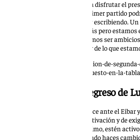
recordar el pasado reciente para disfrutar el pre
mejor y miras atrás y en este primer partido podr
Esperemos que podamos seguir escribiendo. Un a
profesional. Dimos un paso atrás pero estamos 
dos pasos hacia adelante. Podemos ser ambicios
reciente. Tenemos que disfrutar de lo que estamo
https://www.101tv.es/clasificacion-de-segunda-
ante-el-levante-le-cuesta-un-puesto-en-la-tabla
Posibles cambios y regreso de L
Rotaciones: “Puedes mirar el once ante el Eibar 
veces es necesario el nivel de activación y de exi
ser la clave. Que todos, o el máximo, estén activ
nuestra seña de identidad. Cuando haces cambios