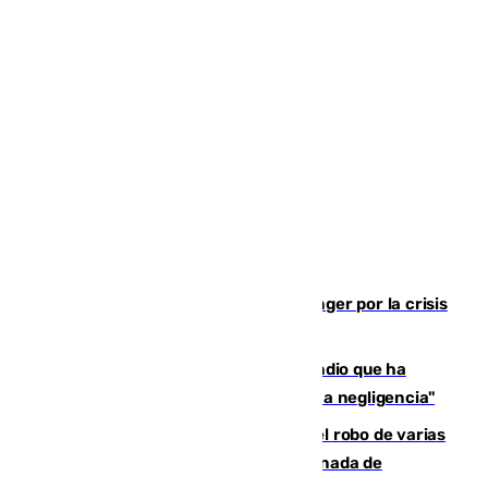
El Barça cancela un amistoso en Tánger por la crisis
en la frontera con Ceuta
El acalde de Niebla cree que el incendio que ha
afectado a dos aldeas se originó "por una negligencia"
Golpe cofrade en Jaén: investigan el robo de varias
joyas de la Virgen de la Fuensanta Coronada de