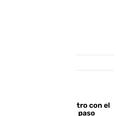
Andalucía
Pellicer y el reencuentro con el
Castellón: «Dimos un paso