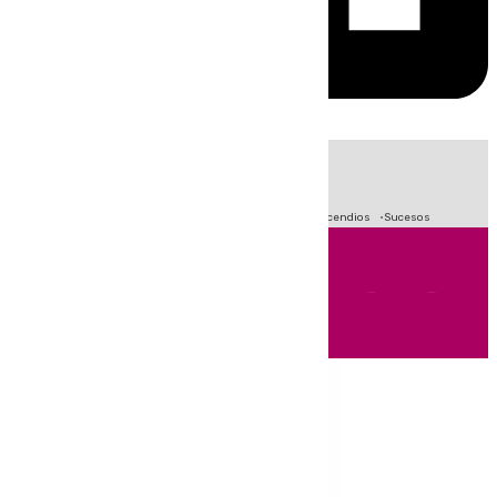
HOY
|
Fútbol
Crisis Migratoria en Ceuta
Primera División
Incendios
Sucesos
Andalucía