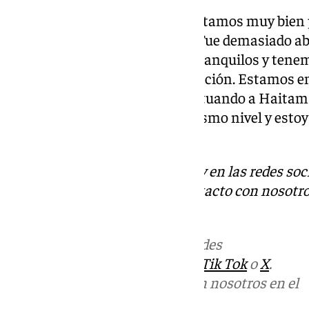
Concentración en Valencia: “Estamos muy bien 
resultado que no deseábamos. Fue demasiado a
sitio donde podamos trabajar tranquilos y tenem
importante tema de la recuperación. Estamos e
exige muchos esfuerzos. Exceptuando a Haitam y
Mañana estaremos todos al mismo nivel y estoy c
chicos”.
Descubre más noticias de 101Tv en las redes soc
Tok
o
X
. Puedes ponerte en contacto con nosotro
informativos@101tv.es
Más noticias de
101TV
en las redes
sociales:
Instagram
,
Facebook
,
Tik Tok
o
X
.
Puedes ponerte en contacto con nosotros en el
correo
informativos@101tv.es