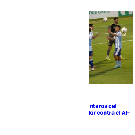
06.08.2026
Ya se han estrenado los tres delanteros del
Málaga: Eneko Jauregui, bigoleador contra el Al-
Arabi SC