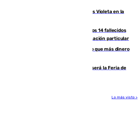
Alcaudete
Con Málaga exige duplicar los Puntos Violeta en la
Feria de Málaga
La Justicia ofrece a las familias de los 14 fallecidos
en el incendio de Los Gallardos ser acusación particular
Juanlu Sánchez, el sexto canterano que más dinero
deja en las arcas del Sevilla
Talleres, escape room y música: así será la Feria de
la Juventud Cofrade de Málaga
Lo más visto >
Más noticias
Ver más >