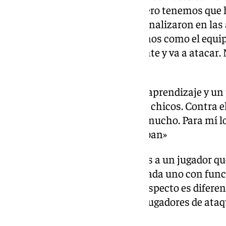
acuerdas de los que no están. Pero tenemos que 
Fueron esos detalles que nos penalizaron en la
equipo jugó muy bien. Llegábamos como el equ
siendo un equipo va hacia delante y va a atacar.
decisión y último pase.
Cuatro goles encajados: «Es un aprendizaje y un 
muy orgulloso del trabajo de los chicos. Contra 
nivel de exigencia así lo marca mucho. Para mí 
que empiezan, sino los que acaban»
Vuelta de Luismi: “Recuperamos a un jugador qu
tengo muchos jugadores pero cada uno con funci
características. Luismi en ese aspecto es diferenc
tranquilidad. Nos hace que los jugadores de ata
contento con su vuelta».