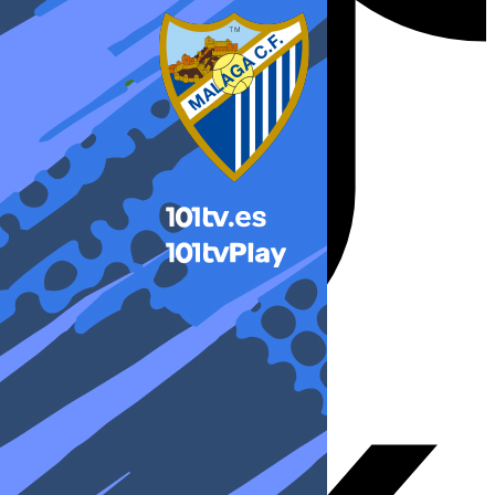
X-twitter