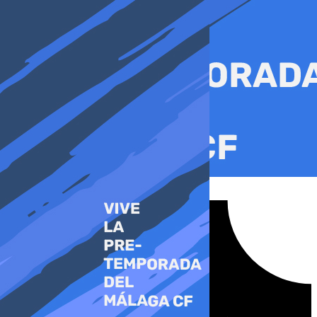
Ir
al
contenido
Tiktok