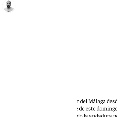
Pedro Jiménez
viernes, 29 noviembre 2024, 16:51
Compartir:
Este viernes habló el entrenador del Málaga de
Sergio Pellicer analizó el choque de este domingo
con el que comenzó el año pasado la andadura po