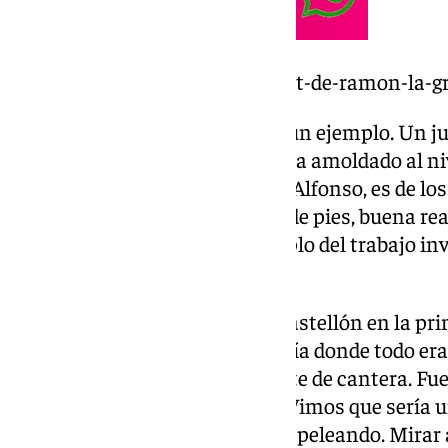
https://www.101tv.es/el-redebut-de-ramon-la-gr
Reencuentro con Gonzalo: “Es un ejemplo. Un ju
cantera, salió al Logroñés y se ha amoldado al ni
idea. Es un portero que, junto a Alfonso, es de l
bajo los palos. Muy buen juego de pies, buena rea
quiere el Castellón. Es un ejemplo del trabajo in
específica”.
Recuerdos del choque ante el Castellón en la pr
“Una montaña rusa. Esa travesía donde todo er
idea y un equipo nuevo con gente de cantera. Fue
compite muy bien y perdimos. Vimos que sería u
trabajo y unión podíamos estar peleando. Mirar