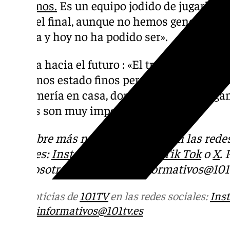
veníamos.
Es un equipo jodido de jugarle. 
hasta el final, aunque no hemos generado m
intenta y hoy no ha podido ser».
Mirada hacia el futuro : «El trabajo que es
no hemos estado finos pero ya tenemos gana
del Almería en casa, donde tenemos que gan
puntos son muy importantes».
Descubre más noticias de 101Tv en las rede
sociales:
Instagram
,
Facebook
,
Tik Tok
o
X
.
con nosotros en el correo
informativos@101t
Más noticias de
101TV
en las redes sociales:
Ins
correo
informativos@101tv.es