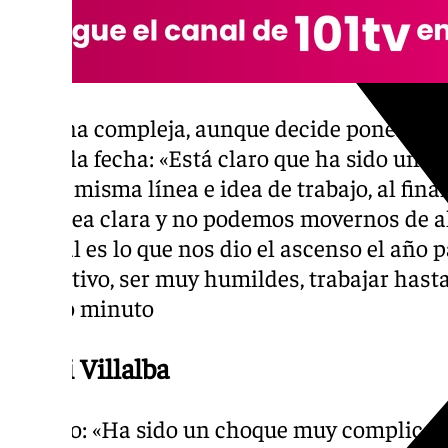
Semana compleja, aunque decide poner en va
hasta la fecha: «Está claro que ha sido unos
con la misma línea e idea de trabajo, al fin
una idea clara y no podemos movernos de ah
Al final es lo que nos dio el ascenso el año 
el objetivo, ser muy humildes, trabajar hasta 
último minuto
Dioni Villalba
Partido: «Ha sido un choque muy complicad