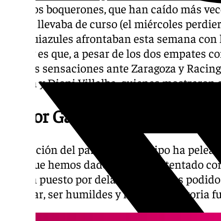
para los boquerones, que han caído más ve
que se llevaba de curso (el miércoles perdie
blanquiazules afrontaban esta semana con l
pues y es que, a pesar de los dos empates c
buenas sensaciones ante Zaragoza y Racing.
García y Dioni Villalba, quienes mostraron 
Víctor García
Valoración del partido: «El equipo ha pelea
creo que hemos dado la cara e intentado co
se han puesto por delante no hemos podido 
trabajar, ser humildes y llegará la victoria f