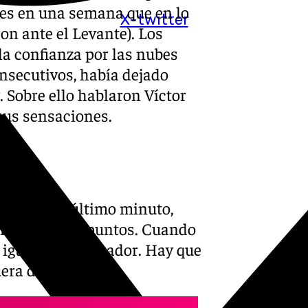
ces en una semana que en lo
X-twitter
ron ante el Levante). Los
a confianza por las nubes
onsecutivos, había dejado
 Sobre ello hablaron Víctor
sus sensaciones.
do hasta el último minuto,
nseguir los 3 puntos. Cuando
igualar el marcador. Hay que
uera de casa”
.