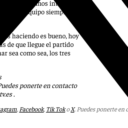
Nosotros lo hemos intentado
ucho. El equipo siempre lo
tamos haciendo es bueno, hoy
s de que llegue el partido
ar sea como sea, los tres
s
 Puedes ponerte en contacto
v.es
.
tagram
,
Facebook
,
Tik Tok
o
X
. Puedes ponerte en 