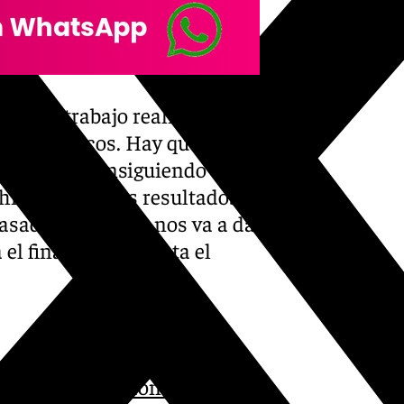
lor el trabajo realizado
 días atípicos. Hay que seguir
al estamos consiguiendo tener
í. Llegarán los resultados.
pasado y es lo que nos va a dar
el final y creer hasta el
o,
sabíamos a donde