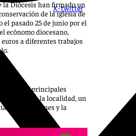
 la Diócesis han firmado un
X-twitter
onservación de la iglesia de
 el pasado 25 de junio por el
y el ecónomo diocesano,
 euros a diferentes trabajos
lo.
uno de los principales
tectónicos de la localidad, un
a, las tradiciones y la