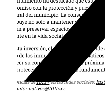
El Ayuntamiento ha destacado que esta inic
compromiso con la protección y puesta en v
y cultural del municipio. La conservación de 
contribuye no solo a mantener su valor arqui
también a preservar espacios que continú
relevante en la vida social y religiosa de la 
Con esta inversión, el Consistorio pretend
de uno de los inmuebles más emblemáticos
favorecer su conservación para las próxima
así la protección de un elemento fundament
Más noticias de
101TV
en las redes sociales:
Ins
correo
informativos@101tv.es