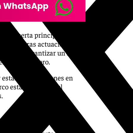
e la puerta principal de la
biterio y otras actuaciones de
el fin de garantizar un mejor
nir su deterioro.
 estas intervenciones en
rco establecido por el
.