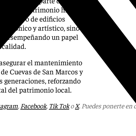
iativa forma parte de su
alor del patrimonio histórico
este tipo de edificios
tectónico y artístico, sino
an desempeñando un papel
localidad.
e asegurar el mantenimiento
 de Cuevas de San Marcos y
s generaciones, reforzando
al del patrimonio local.
tagram
,
Facebook
,
Tik Tok
o
X
. Puedes ponerte en 