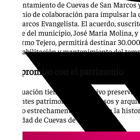
El Ayuntamiento de Cuevas de San Marcos y
convenio de colaboración para impulsar la c
San Marcos Evangelista. El acuerdo, suscrito
alcalde del municipio, José María Molina, 
Guillermo Tejero, permitirá destinar 30.000
de rehabilitación y mantenimiento del temp
Compromiso con el patrimonio
La actuación tiene como objetivo preservar 
referentes patrimoniales, religiosos y arqui
edificio estrechamente vinculado a la histori
identidad de Cuevas de San Marcos.