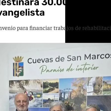
stinará 30.000 euros a 
vangelista
venio para financiar trabajos de rehabilitac