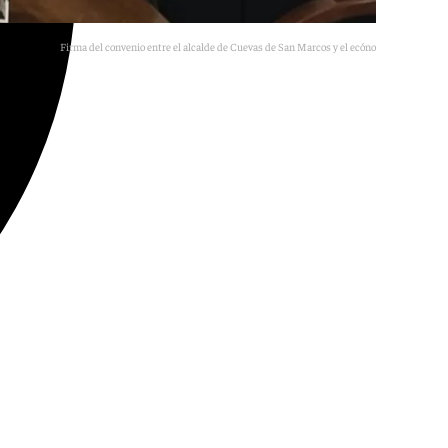
Firma del convenio entre el alcalde de Cuevas de San Marcos y el ecónomo diocesano.
101TV