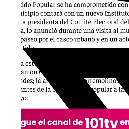
El Partido Popular se ha comprometido con 
el municipio contará con un nuevo Institu
(IES). La presidenta del Comité Electoral de
España, lo anunció durante una visita al mu
en un paseo por el casco urbano y en un act
del partido.
España estuvo acompañada por el secretari
José Ramón Carmona; el presidente local de
Fernández; la alcaldesa de Torremolinos, Mar
integrantes de la candidatura popular a las
de mayo.