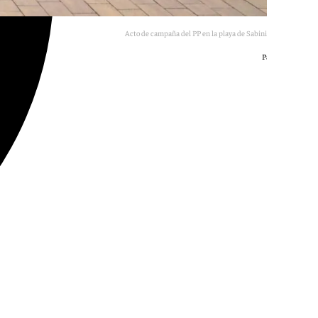
Acto de campaña del PP en la playa de Sabinillas (Manilva).
Partido Popular