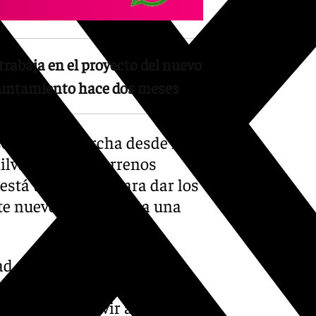
trabaja en el proyecto del nuevo
 ayuntamiento hace dos meses
eso está en marcha desde hace
lva cedió los terrenos
está trabajando para dar los
te nuevo instituto sea una
ad del centro en el
icipio. «Sois una tierra
 más gente a vivir aquí y por