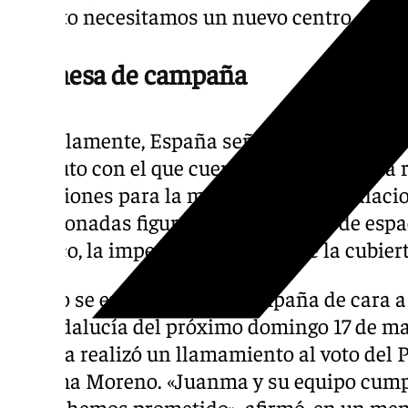
lo tanto necesitamos un nuevo centro educat
Promesa de campaña
Paralelamente, España señaló que el actual
instituto con el que cuenta Manilva— está 
inversiones para la mejora de sus instalaci
mencionadas figuran la adecuación de espac
térmico, la impermeabilización de la cubiert
El acto se enmarca en la campaña de cara a
de Andalucía del próximo domingo 17 de may
España realizó un llamamiento al voto del PP
Juanma Moreno. «Juanma y su equipo cump
lo que hemos prometido», afirmó, en un mens