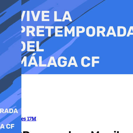
Ir
al
contenido
Elecciones 17M