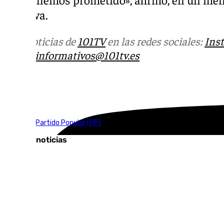
Manilva.
Más noticias de
101TV
en las redes sociales:
Ins
correo
informativos@101tv.es
Tags:
Manilva
Partido Popular (PP)
Últimas noticias