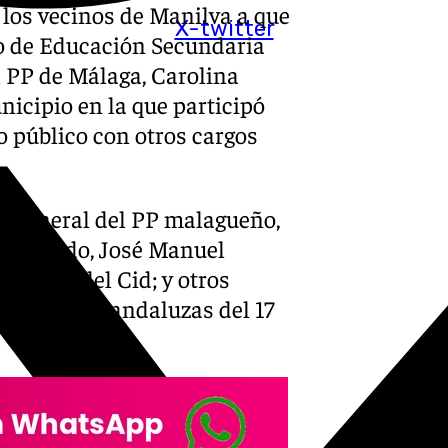
los vecinos de Manilva a que
X-twitter
to de Educación Secundaria
l PP de Málaga, Carolina
nicipio en la que participó
o público con otros cargos
o general del PP malagueño,
l partido, José Manuel
garita del Cid; y otros
 elecciones andaluzas del 17