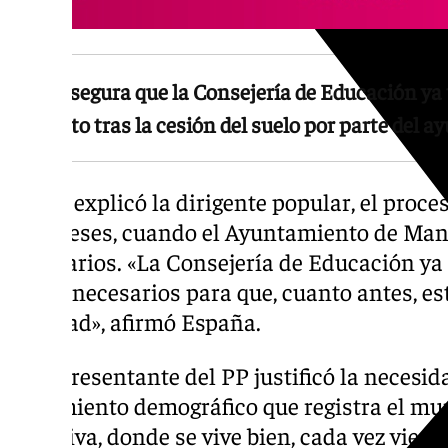
El PP asegura que la Consejería de Educación ya 
instituto tras la cesión del suelo por parte del
Según explicó la dirigente popular, el proc
dos meses, cuando el Ayuntamiento de Mani
necesarios. «La Consejería de Educación ya 
pasos necesarios para que, cuanto antes, es
realidad», afirmó España.
La representante del PP justificó la necesid
crecimiento demográfico que registra el mun
atractiva, donde se vive bien, cada vez viene