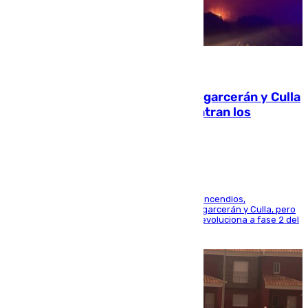
08.08.2026
Incendios de Castellón: Sierra Engarcerán y Culla
evolucionan positivamente y centran los
esfuerzos en Tírig
La UME se suma al operativo de control de los incendios,
progresando adecuadamente los de Sierra Engarcerán y Culla, pero
centrando todo el empeño en el de Culla, que evoluciona a fase 2 del
PEIF