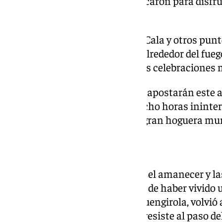
vecinos y visitantes que se acercaron para disfr
animadas del año.
En Mijas, especialmente en La Cala y otros puntos
a reunir a cientos de personas alrededor del fue
San Juan sigue siendo una de las celebraciones 
Marbella y San Pedro Alcántara apostarán este
musical de gran formato, con ocho horas ininte
conciertos y el encendido de la gran hoguera m
El verano ya está aquí
Cuando el reloj avanzaba hacia el amanecer y 
apagarse, quedaba la sensación de haber vivido u
Benalmádena, junto a Mijas yFuengirola, volvió a 
epicentro de una tradición que resiste al paso de