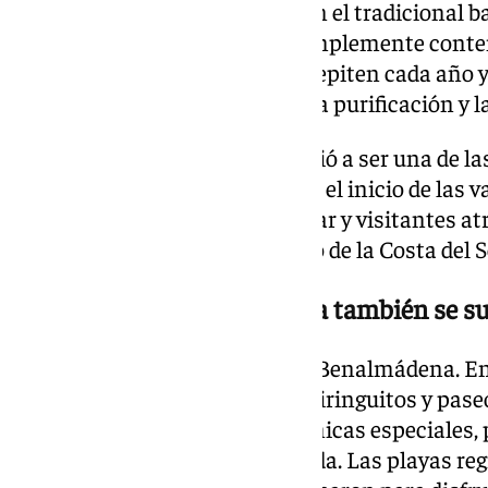
a la orilla para cumbre bplir con el tradicional
optaron por saltar las olas o simplemente conte
arena. Son costumbres que se repiten cada año 
antiguas tradiciones ligadas a la purificación y 
La mezcla de generaciones volvió a ser una de l
de la noche: jóvenes celebrando el inicio de las 
compartiendo cena frente al mar y visitantes atr
populares del calendario festivo de la Costa del S
Fuengirola, Mijas y Marbella también se su
La celebración no se detuvo en Benalmádena. En
Blanca de San Juan llenó los chiringuitos y pas
directo y propuestas gastronómicas especiales, 
hasta bien entrada la madrugada. Las playas reg