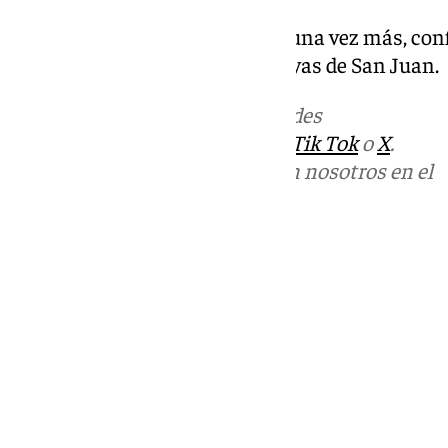
Una noche de fuego y mar que, una vez más, con
en el calendario, sino en las playas de San Juan.
Más noticias de
101TV
en las redes
sociales:
Instagram
,
Facebook
,
Tik Tok
o
X
.
Puedes ponerte en contacto con nosotros en el
correo
informativos@101tv.es
Tags:
Benalmádena
Costa del Sol
Últimas noticias