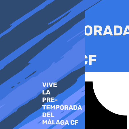
Ir
al
contenido
Tiktok