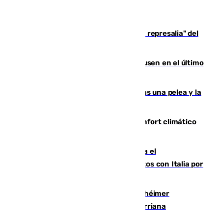
Italia responde ante las "medidas de represalia" del
Gobierno de Sánchez
El Sevilla se desinfla ante el Leverkusen en el último
ensayo (1-2)
Tensión en la prisión de Alhaurín tras una pelea y la
incautación de un punzón
Málaga contabiliza 148 zonas de confort climático
para enfrentar las altas temperaturas
Marlaska notifica a la Unión Europea el
restablecimiento de controles fronterizos con Italia por
vía aérea y marítima
Hallan sin vida al granadino con Alzhéimer
desaparecido hace una semana en Churriana