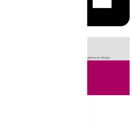
HOY
|
Sucesos
Fútbol
LaLiga
Primera División
Crisis Migratoria en Ceuta
Andalucía