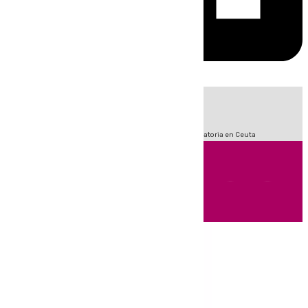
HOY
|
Sucesos
Fútbol
LaLiga
Primera División
Crisis Migratoria en Ceuta
Andalucía