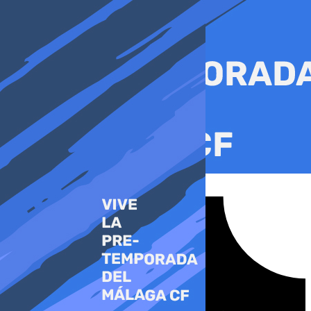
Ir
al
contenido
Tiktok