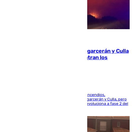
08.08.2026
Incendios de Castellón: Sierra Engarcerán y Culla
evolucionan positivamente y centran los
esfuerzos en Tírig
La UME se suma al operativo de control de los incendios,
progresando adecuadamente los de Sierra Engarcerán y Culla, pero
centrando todo el empeño en el de Culla, que evoluciona a fase 2 del
PEIF