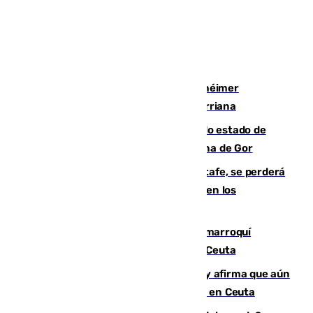
Hallan sin vida al granadino con Alzhéimer
desaparecido hace una semana en Churriana
Encuentran un cadáver en avanzado estado de
descomposición en la localidad granadina de Gor
Christantus Uche, delantero del Getafe, se perderá
toda la temporada por varias fracturas en los
ligamentos de su rodilla derecha
Expulsado de España un ciudadano marroquí
condenado por allanar una vivienda en Ceuta
Vivas niega la versión del Gobierno y afirma que aún
quedan entre 8.000 y 11.000 migrantes en Ceuta