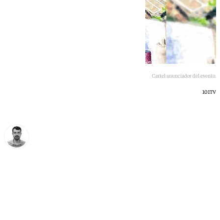
Cartel anunciador del evento.
101TV
Carlos Rico
martes, 3 septiembre 2024, 13:14
Compartir: