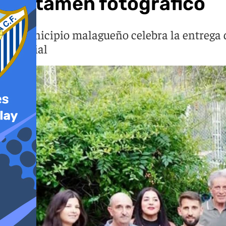
certamen fotográfico
El municipio malagueño celebra la entrega d
artificial