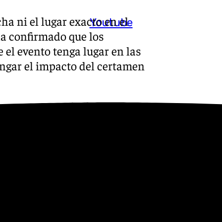
a ni el lugar exacto en el
Youtube
ha confirmado que los
 el evento tenga lugar en las
ngar el impacto del certamen
Oscuras’ se ha ido afianzando
tro del municipio. La
 un pueblo catalogado entre
nte afición por la
ciplinas que en los últimos
ntes de la imagen.