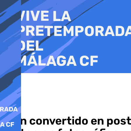
Ir
al
contenido
Ojén convertido en post