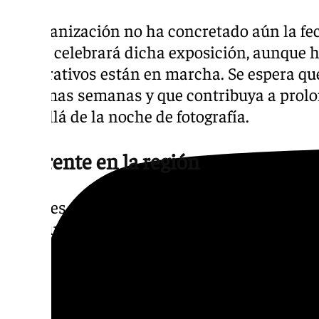
La organización no ha concretado aún la fech
que se celebrará dicha exposición, aunque 
preparativos están en marcha. Se espera que
próximas semanas y que contribuya a prolo
más allá de la noche de fotografía.
Referente en la región
Con tres ediciones a sus espaldas, ‘Ojén a 
como un certamen con identidad propia den
propuesta combina el atractivo turístico de
los más bonitos de la provincia con la crecie
astrofotografía y la fotografía nocturna, dis
años han ganado popularidad entre los ama