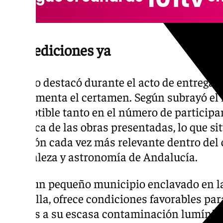
Tres ediciones ya
Merino destacó durante el acto de entrega 
experimenta el certamen. Según subrayó el r
perceptible tanto en el número de participa
artística de las obras presentadas, lo que si
posición cada vez más relevante dentro del c
naturaleza y astronomía de Andalucía.
Ojén, un pequeño municipio enclavado en la
Marbella, ofrece condiciones favorables para
gracias a su escasa contaminación lumínica 