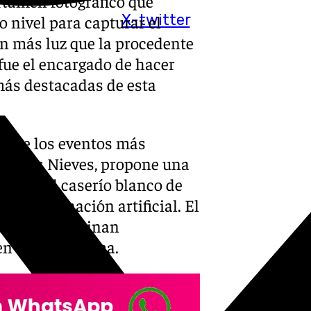
ertamen fotográfico que
X-twitter
o nivel para capturar el
in más luz que la procedente
 fue el encargado de hacer
 más destacadas de esta
no de los eventos más
a de las Nieves, propone una
tratar el caserío blanco de
 sin iluminación artificial. El
ico, que combinan
en una sola toma.