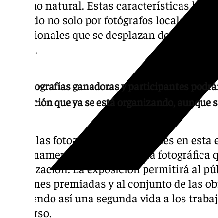
entorno natural. Estas características lo c
buscado no solo por fotógrafos locales, sin
profesionales que se desplazan desde otros 
región.
Las fotografías ganadoras y participantes pod
exposición que ya se está organizando, aunque 
Todas las fotografías participantes en esta
próximamente en una muestra fotográfica qu
organización. La exposición permitirá al púb
imágenes premiadas y al conjunto de las ob
ofreciendo así una segunda vida a los trabaj
concurso.