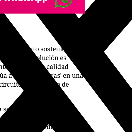
el crecimiento sostenido que
egidor, la evolución es
ntes como en la calidad
túa a ‘Ojén a Oscuras’ en una
ircuito de fotografía de
 serranía al norte de
 este tipo de fotografía
y a la singularidad de su