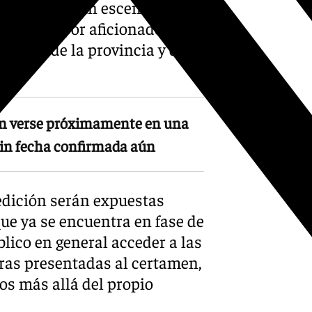
onvierten en un escenario
o también por aficionados y
puntos de la provincia y de la
rán verse próximamente en una
sin fecha confirmada aún
 edición serán expuestas
e ya se encuentra en fase de
lico en general acceder a las
ras presentadas al certamen,
os más allá del propio