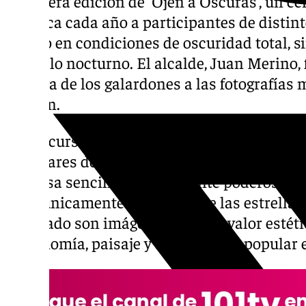
la tercera edición de ‘Ojén a Oscuras’, un c
convoca cada año a participantes de distint
pueblo en condiciones de oscuridad total, s
del cielo nocturno. El alcalde, Juan Merino,
entrega de los galardones a las fotografías
edición.
El concurso, que se ha consolidado como u
singulares de la agenda cultural de la Sierr
premisa sencilla y visualmente poderosa: re
Ojén únicamente bajo la luz de las estrellas,
resultado son imágenes de gran valor estét
astronomía, paisaje y arquitectura popular 