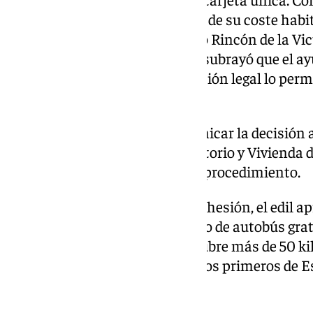
pueden reducirse hasta un 80% de su coste habit
ciudades como Málaga capital o Rincón de la Vic
forma significativa. Fernández subrayó que el 
deliberadamente a que la situación legal lo perm
garantías de éxito».
El pleno acordó también comunicar la decisión a 
Fomento, Articulación del Territorio y Vivienda 
Málaga, tal y como establece el procedimiento.
Al margen de este proceso de adhesión, el edil a
Torrox ya cuenta con un servicio de autobús gra
empadronados. El municipio cubre más de 50 kil
y, según Fernández, fue uno de los primeros de 
del transporte local.