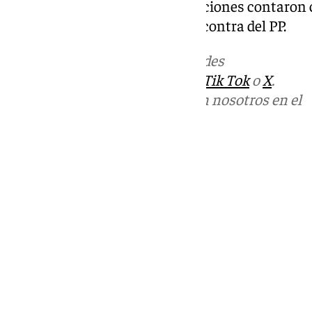
como por la central. Ambas mociones contaron c
abstención de VOX y el voto en contra del PP.
Más noticias de
101TV
en las redes
sociales:
Instagram
,
Facebook
,
Tik Tok
o
X
.
Puedes ponerte en contacto con nosotros en el
correo
informativos@101tv.es
Tags:
Axarquía
Torrox
Últimas noticias