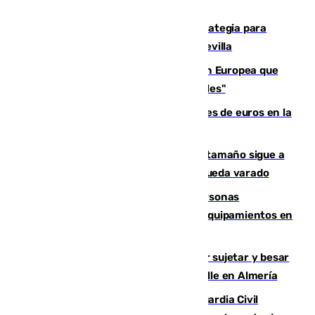
El Ayuntamiento desarrolla una estrategia para
recuperar la identidad patrimonial de Sevilla
España e Italia garantizan a la Unión Europea que
sus controles fronterizos son "temporales"
Sevilla ha invertido más de 6 millones de euros en la
transformación de su casco histórico
Susto en Marbella: un atún de gran tamaño sigue a
un bañista hasta la orilla de la playa y queda varado
Emvisesa refuerza la atención a personas
vulnerables con cesión de viviendas y equipamientos en
Sevilla
Condenado a dos años de cárcel por sujetar y besar
a una menor tras abordarla en plena calle en Almería
Persecución en Punta Umbría: la Guardia Civil