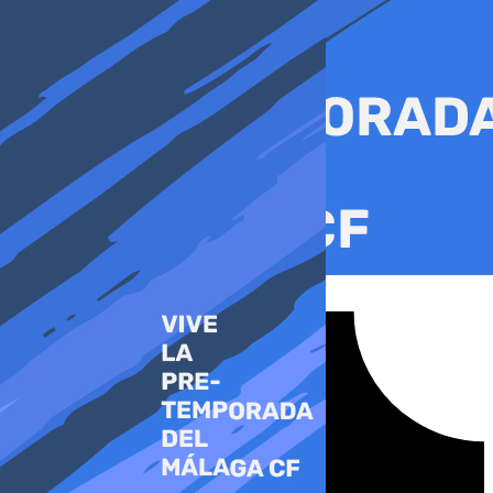
Ir
al
contenido
Tiktok