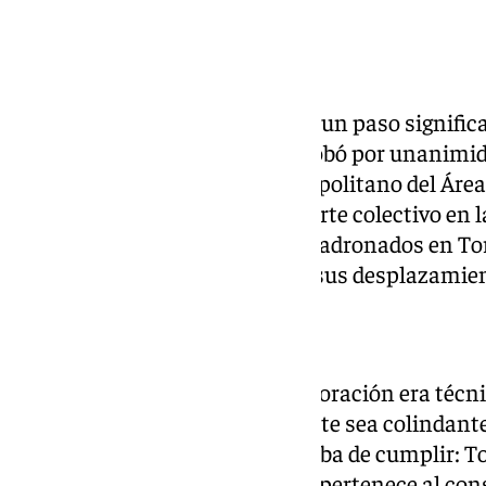
El municipio de Torrox ha dado un paso significa
El pleno ordinario de mayo aprobó por unanimida
Consorcio de Transporte Metropolitano del Área
público que coordina el transporte colectivo en la
visto bueno, los residentes empadronados en Tor
descuentos de hasta el 80% en sus desplazamie
¿Por qué ahora?
Hasta hace unos días, la incorporación era técn
exige que el municipio solicitante sea colindan
consorcio. Esa condición se acaba de cumplir: T
localidad de Lagos, que a su vez pertenece al con