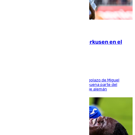
08.08.2026
El Sevilla se desinfla ante el Leverkusen en el
último ensayo (1-2)
El conjunto de Luis García se adelantó con un golazo de Miguel
Sierra y ofreció buenas sensaciones durante buena parte del
encuentro, pero acabó cediendo ante el empuje alemán