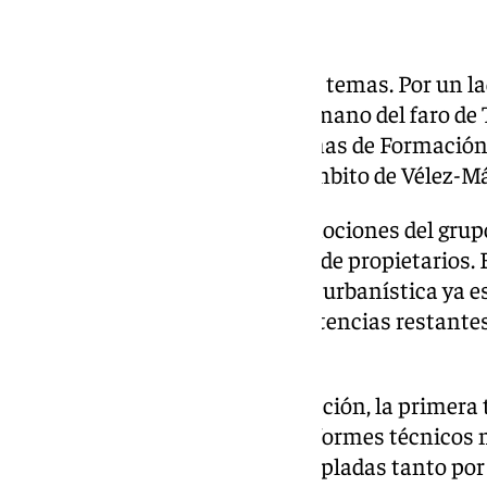
Otros asuntos del pleno
La sesión también abordó otros temas. Por un l
acondicionar el Yacimiento Romano del faro de 
de IU en defensa de los programas de Formación
necesidades educativas en el ámbito de Vélez-M
Por otro, el pleno rechazó dos mociones del grupo
rehabilitación de comunidades de propietarios. E
argumentó que la planificación urbanística ya es
ayuntamiento, y que las competencias restantes
Andalucía y al Estado.
Sobre la propuesta de rehabilitación, la primera 
Moreno, señaló que llegó sin informes técnicos n
tipo de ayudas ya están contempladas tanto po