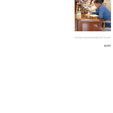
Imagen del pleno del Ayuntamiento de Torrox.
101TV
101 TV
martes, 26 mayo 2026, 07:14
Compartir: