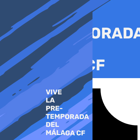
Ir
al
contenido
Tiktok