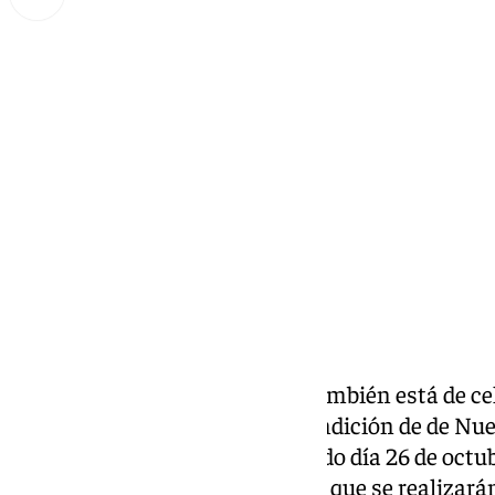
Lynx Devs
martes, 5 noviembre 2024, 11:54
Compartir:
La hermandad de Santa Cruz también está de cel
Cuarenta años hace ya de la bendición de de Nue
Amparo y Misericordia. El pasado día 26 de octu
pistoletazo de salida a los actos que se realizar