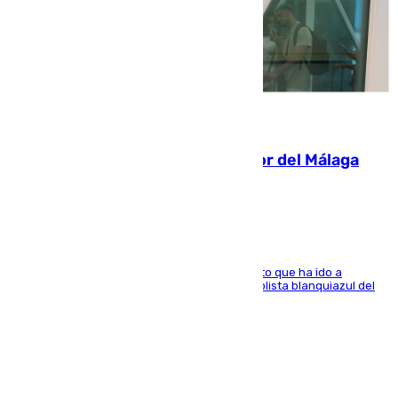
07.08.2026
Isco, la nueva mascota del jugador del Málaga
Dani Lorenzo
El centrocampista marbellí es ‘padre’ de un gato que ha ido a
recoger a Vigo y su nombre es como el exfutbolista blanquiazul del
Arroyo de la Miel