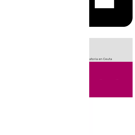
HOY
|
Sucesos
Fútbol
LaLiga
Primera División
Crisis Migratoria en Ceuta
Andalucía