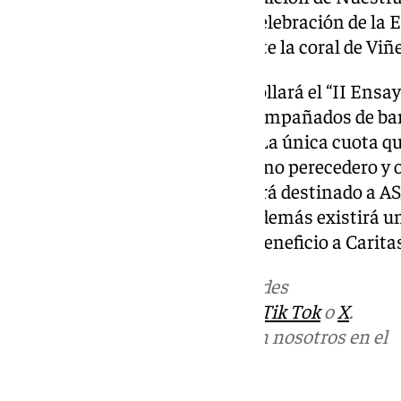
Amparo y Misericordia con la celebración de la Eu
donde participará musicalmente la coral de Viñ
Ya en febrero, el día 1, se desarrollará el “II Ensa
Cortijo de Torres de Málaga, acompañados de ba
estilos con participación libre. La única cuota q
como mínimo, 1Kg de alimento no perecedero y o
básica. El alimento recaudado irá destinado a AS
comedor social y economato. Además existirá una
otras cuestiones a descubrir a beneficio a Carita
Más noticias de
101TV
en las redes
sociales:
Instagram
,
Facebook
,
Tik Tok
o
X
.
Puedes ponerte en contacto con nosotros en el
correo
informativos@101tv.es