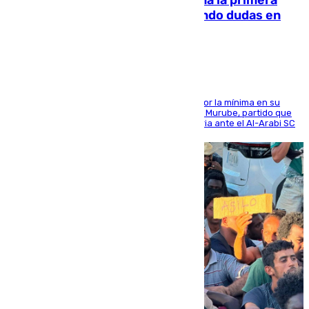
El Málaga cae ante el Ceuta y suma la primera
derrota de la pretemporada dejando dudas en
defensa
El cuadro dirigido por Juanfran Funes perdió por la mínima en su
envite contra el conjunto caballa en el Alfonso Murube, partido que
se disputó un día después de su primera victoria ante el Al-Arabi SC