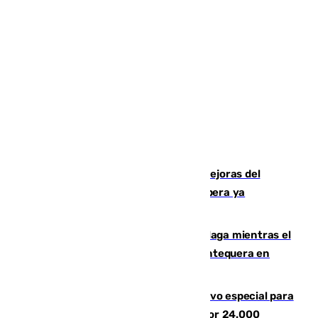
La inversión del Ayuntamiento en mejoras del
entorno del Prado de San Sebastián supera ya
1.600.000 euros
El taró tiñe de niebla la costa de Málaga mientras el
calor se concentra en el interior con Antequera en
aviso amarillo
La Guardia Civil prepara un dispositivo especial para
el eclipse del 12 de agosto compuesto por 24.000