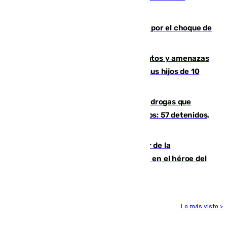
agentes
Cortado el Cercanías C-2 de Málaga por el choque de
un tren con una catenaria caída
Detenido en Estepona por malos tratos y amenazas
de muerte a su pareja en presencia de sus hijos de 10
años y 11 meses
Desarticulada una red de tráfico de drogas que
introducía la mercancía desde Marruecos: 57 detenidos,
cuatro de ellos en Andalucía
Ferrán Torres, nombrado embajador de la
Comunidad Valenciana tras convertirse en el héroe del
Mundial
Lo más visto >