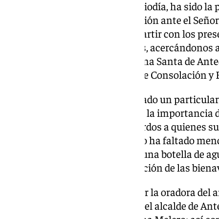
Ya durante este domingo a mediodía, ha sido la 
encargada de compartir su oración ante el Señor 
en el que, Ana ha querido compartir con los pres
oración para todas las personas, acercándonos a 
que abre las puertas de la Semana Santa de An
de su madre, María Santísima de Consolación y 
Una oración en la que ha realizado un particular 
Domingo de Ramos destacando la importancia de 
humildad, el «no hacer oídos sordos a quienes s
lágrimas serán su consuelo». No ha faltado menci
vestido de hebreo, quién ofrece una botella de a
cortejo, haciendo también mención de las biena
Ana Lara ha sido presentada por la oradora del
acto al que también ha acudido el alcalde de An
concejalas Teresa Molina y Elena Melero; así co