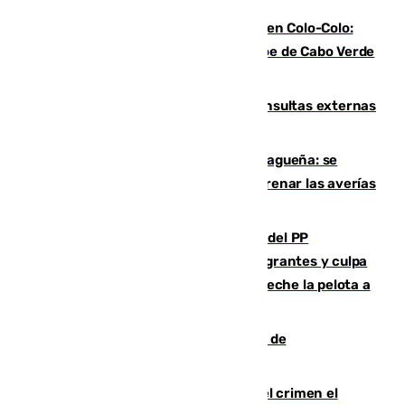
Vozinha, recibido como una estrella en Colo-Colo:
casi 30.000 aficionados arropan al héroe de Cabo Verde
en su presentación
Vithas Málaga crece en cirugías, consultas externas
y altas en el primer semestre de 2026
Mejoras del agua en la Axarquía malagueña: se
sustituye una tubería de 50 años para frenar las averías
de agua en El Borge y Almáchar
Bendodo asegura que los gobiernos del PP
"cumplirán la ley" sobre los menores migrantes y culpa
al Gobierno por "inestabilidad": "Que no eche la pelota a
las comunidades"
Una ONG malagueña ganará un año de
comunicación gratuita con Apecom
Confiesa en un diario ser el autor del crimen el