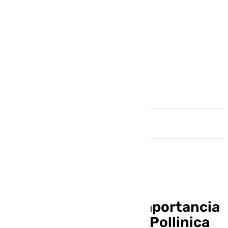
Andalucía
Ana Lara resalta la importancia
de la oración ante La Pollinica