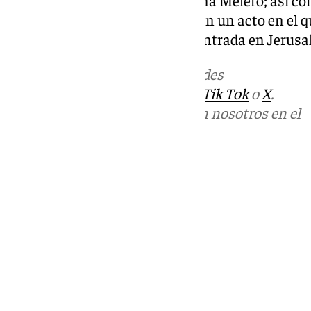
de la Agrupación de Cofradías; en un acto en el qu
semana en torno a Jesús a su Entrada en Jerusa
Más noticias de
101TV
en las redes
sociales:
Instagram
,
Facebook
,
Tik Tok
o
X
.
Puedes ponerte en contacto con nosotros en el
correo
informativos@101tv.es
Tags:
Últimas noticias