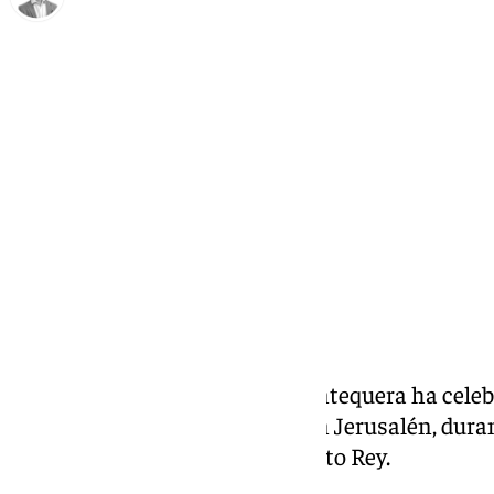
Antonio J. Palomo
domingo, 24 noviembre 2024, 10:00
Compartir:
La Cofradía de la
Pollinica
de Antequera ha celebr
Titular, el Señor a su Entrada en Jerusalén, dur
motivo de la celebración de Cristo Rey.