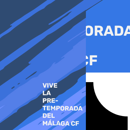
Ir
al
contenido
Tiktok