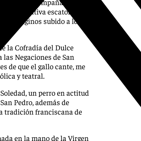
sis 6, 1-8), acompañando al
an la narrativa escatológica.
ar a Longinos subido a lomos
de la Cofradía del Dulce
a las Negaciones de San
es de que el gallo cante, me
lica y teatral.
 Soledad, un perro en actitud
e San Pedro, además de
la tradición franciscana de
ada en la mano de la Virgen