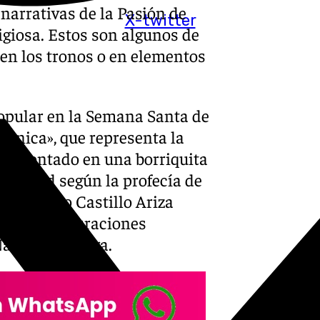
 narrativas de la Pasión de
X-twitter
eligiosa. Estos son algunos de
en los tronos o en elementos
popular en la Semana Santa de
linica», que representa la
ce montado en una borriquita
mildad según la profecía de
 de Antonio Castillo Ariza
o, con restauraciones
Navarro Arteaga.