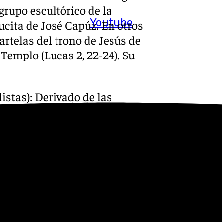
 grupo escultórico de la
Youtube
ucita de José Capúz. En otros
rtelas del trono de Jesús de
 Templo (Lucas 2, 22-24). Su
o
listas): Derivado de las
is 4, 7), estos animales se
siglo II): águila (San Juan,
león (San Marcos, realeza). El
eto.
o figuras completas, pueden
os.
, se representa el sacrificio