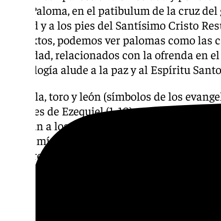
de la Paloma, en el patibulum de la cruz del
Piedad y a los pies del Santísimo Cristo Res
contextos, podemos ver palomas como las ca
la Verdad, relacionados con la ofrenda en el
simbología alude a la paz y al Espíritu Sant
– Águila, toro y león (símbolos de los evange
visiones de Ezequiel (1, 10) y Juan (Apocalips
asignan a los evangelistas desde San Ireneo (
visión mística), toro (San Lucas, sacrificio), 
hombre alado (San Mateo) completa el cuart
Aunque no siempre están en los tronos com
aparecer en detalles decorativos o simbólic
– Carnero: En el catafalco del Santo Sepulcro