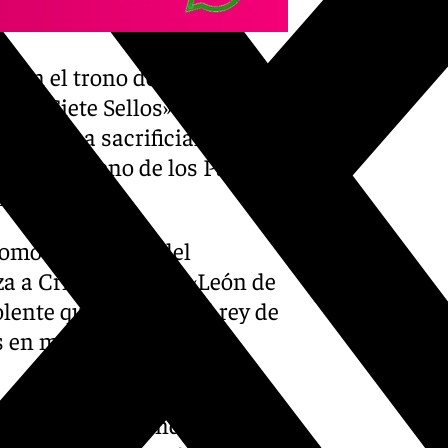
 en el trono del Cristo de la
 los Siete Sellos» del
o víctima sacrificial y juez.
del Nazareno de los Pasos de
ención.
como en el trono del
a a Cristo como el «León de
lente que lo asocia al rey de
es en mitos medievales
e la Redención, donde aparecen