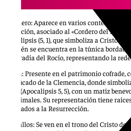
– Cordero: Aparece en varios contextos, como
Redención, asociado al «Cordero del Libro de
Apocalipsis (5, 1), que simboliza a Cristo com
También se encuentra en la túnica bordada 
la Cofradía del Rocío, representando la red
– León: Presente en el patrimonio cofrade, 
Crucificado de la Clemencia, donde simboliz
Judá» (Apocalipsis 5, 5), con un matiz benevo
los animales. Su representación tiene raíc
vinculados a la Resurrección.
– Caballos: Se ven en el trono del Cristo d