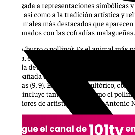
está ligada a representaciones simbólicas y
Cristo, así como a la tradición artística y r
los animales más destacados que aparecen 
relacionados con las cofradías malagueñas.
– Asno (burro o pollino): Es el animal más 
Málaga, especialmente en el trono de «La Pol
Entrada de Jesús en Jerusalén. Jesús apare
acompañada de un pollino, simbolizando hu
Zacarías (9, 9). Este grupo escultórico, obra
(1949), incluye tanto la burra como el pollin
posteriores de artistas como José Antonio 