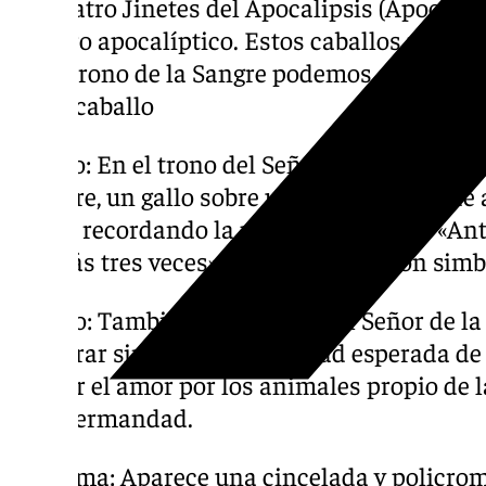
los cuatro Jinetes del Apocalipsis (Apocalip
cordero apocalíptico. Estos caballos refuerz
En el trono de la Sangre podemos contempl
de un caballo
– Gallo: En el trono del Señor de la Soledad 
Nombre, un gallo sobre una columna alude 
Pedro, recordando la profecía de Jesús: «Ant
negarás tres veces». Tiene una función simbó
– Perro: También en el trono del Señor de la
de ladrar simboliza la fidelidad esperada d
reflejar el amor por los animales propio de 
esta hermandad.
– Paloma: Aparece una cincelada y policrom