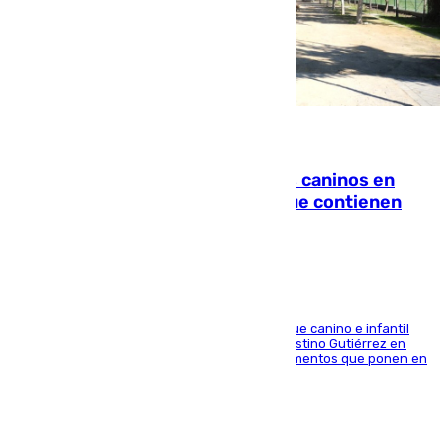
06.08.2026
Continúan los cierres de parques caninos en
Sevilla: se detectan alimentos que contienen
elementos peligrosos
En la tarde del 6 de agosto ha cerrado el parque canino e infantil
situado entre las calles Manuel Olivencia y Faustino Gutiérrez en
Sevilla Este tras detectarse alimentos con elementos que ponen en
peligro a perros y usuarios