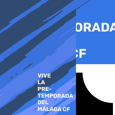
Ir
al
contenido
Tiktok