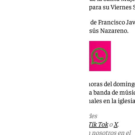
Nuestro Padre Jesús Nazareno, para su Viernes 
La presentación correrá a cargo de Francisco Jav
hermanaco de Nuestro Padre Jesús Nazareno.
El acto tendrá lugar a las 12.30 horas del doming
mismo con la participación de la banda de música
un recital de marchas procesionales en la iglesia
Más noticias de
101TV
en las redes
sociales:
Instagram
,
Facebook
,
Tik Tok
o
X
.
Puedes ponerte en contacto con nosotros en el