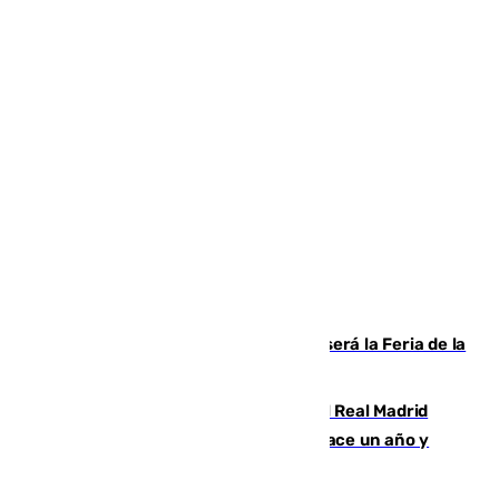
Talleres, escape room y música: así será la Feria de la
Juventud Cofrade de Málaga
El fichaje más caro de la historia del Real Madrid
costaba 105 millones de euros menos hace un año y
jugaba en Leganés