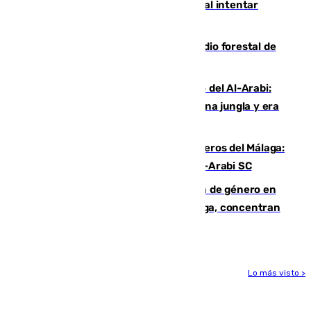
Ceuta suma 82 fallecidos en el mar al intentar
cruzar la frontera española
Huelva eleva a emergencia el incendio forestal de
Niebla
Juanfran Funes, sobre el duro juego del Al-Arabi:
“Por momentos nos hemos metido en una jungla y era
hasta peligroso”
Ya se han estrenado los tres delanteros del Málaga:
Eneko Jauregui, bigoleador contra el Al-Arabi SC
35 mujeres asesinadas por violencia de género en
España en este 2026: Andalucía y Málaga, concentran
el foco de la tragedia
Lo más visto >
Más noticias