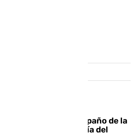
Andalucía
Blas Toro realizará el paño de la
Verónica de la cofradía del