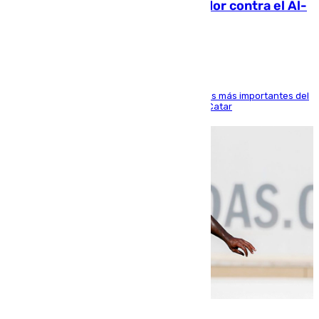
Málaga: Eneko Jauregui, bigoleador contra el Al-
Arabi SC
El delantero vasco ha sido uno de los jugadores más importantes del
partido de los de Funes contra el conjunto de Catar