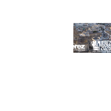
Portada
Andalucía
Sevilla
Málaga
Granada
España