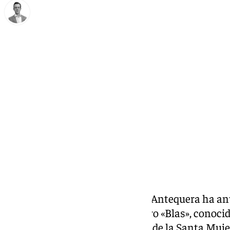
Antonio J. Palomo
viernes, 31 enero 2025, 11:11
Compartir:
La Archicofradía del Socorro de Antequera ha an
archidonés Francisco Javier Toro «Blas», conocido
Exvotos», será el autor del paño de la Santa Mu