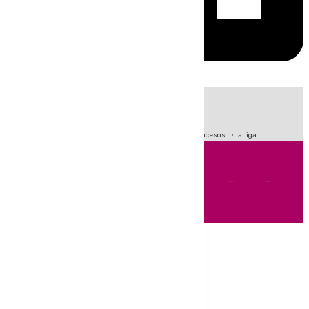
HOY
|
Fútbol
Primera División
Crisis Migratoria en Ceuta
Sucesos
LaLiga
Andalucía