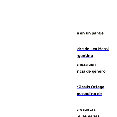
Los Bomberos combaten un incendio en un paraje
de Granada
Muere a los 68 años Jorge Messi, padre de Leo Messi
y pieza fundamental en la carrera del argentino
Retiene a su mujer en su casa y ameneza con
quemar la vivienda: nuevo caso de violencia de género
en Málaga
Dos sevillanos de oro: Manuel Cruz y Jesús Ortega
ganan el campeonato del mundo sub19 masculino de
remo
Un juzgado de Ceuta investiga seis presuntas
agresiones sexuales a migrantes, entre ellas varias