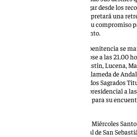
Legión y aquellos que tenían lugar desde los reco
dónde, a su paso, la Legión interpretará una retr
fundadores de la hermandad y su compromiso pa
acompañara cada Miércoles Santo.
Posteriormente, la estación de penitencia se ma
en horario y recorrido. Iniciándose a las 21.00 h
San Sebastián, Infante, San Agustín, Lucena, Mad
Cantareros, San Luis (22.30h), Alameda de Andal
desarrolla encuentro entre sus dos Sagrados Tit
con paso por tribuna del guión presidencial a las
San Sebastián a las 00.45 horas para su encuent
a las 1.45 horas.
Una jornada que, la cofradía del Miércoles Sant
el interior de la iglesia parroquial de San Sebast