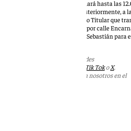
del Mayor Dolor que se desarrollará hasta las 12
celebración de la Eucaristía. Posteriormente, a l
traslado legionario de su Sagrado Titular que tr
tradicional en los últimos años por calle Encarn
Zapateros y llegada a plaza San Sebastián para en
templo y ser entronizado.
Más noticias de
101TV
en las redes
sociales:
Instagram
,
Facebook
,
Tik Tok
o
X
.
Puedes ponerte en contacto con nosotros en el
correo
informativos@101tv.es
Tags:
Últimas noticias