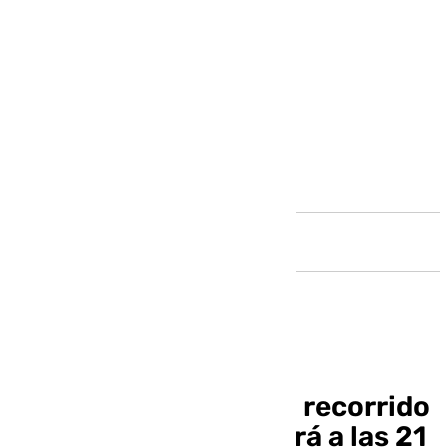
Andalucía
El Mayor Dolor amplía recorrido
de su armadilla y saldrá a las 21