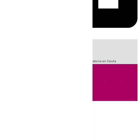
HOY
|
Fútbol
Sucesos
LaLiga
Primera División
Crisis Migratoria en Ceuta
Andalucía