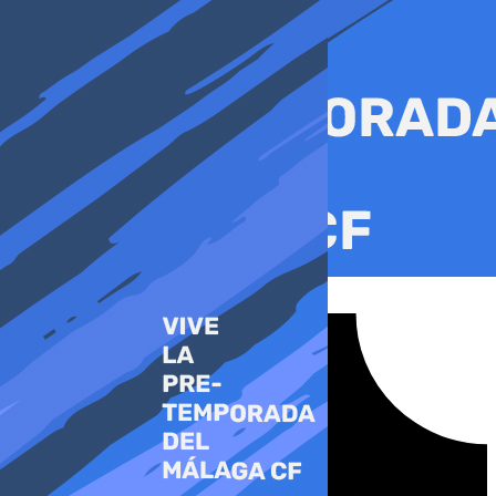
Ir
al
contenido
Tiktok