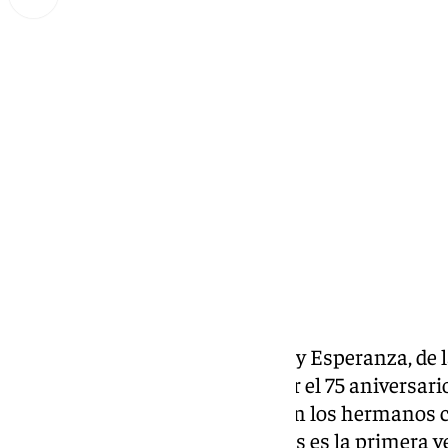
Lynx Devs
miércoles, 16 octubre 2024, 10:51
Compartir:
Este sábado la Virgen de Gracia y Esperanza, de
realiza salida extraordinaria por el 75 aniversar
entre preparativos y actos llevan los hermanos 
asumen con mucha ilusión pues es la primera ve