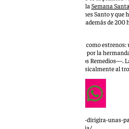
Titulares sale a la calle fuera de la
Semana Sant
procesionar con el trono del Lunes Santo y que h
en torno a las 21:45 de la noche, además de 200
caminar de la titular.
La Virgen lucirá en la procesión como estrenos: u
broches —uno de ellos regalado por la hermand
regalado por la hermandad de los Remedios—. La
la encargada de acompañar musicalmente al tro
https://www.101tv.es/el-obispo-dirigira-unas-
estudiantes-en-la-extraordinaria/