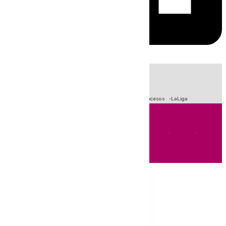
HOY
|
Fútbol
Primera División
Crisis Migratoria en Ceuta
Sucesos
LaLiga
Andalucía