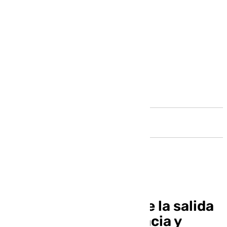
Andalucía
Horario e itinerario de la salida
extraordinaria de Gracia y