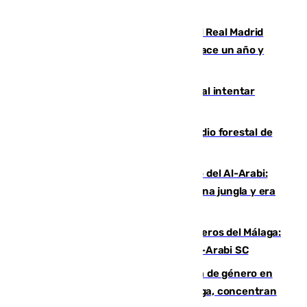
Juventud Cofrade de Málaga
El fichaje más caro de la historia del Real Madrid
costaba 105 millones de euros menos hace un año y
jugaba en Leganés
Ceuta suma 82 fallecidos en el mar al intentar
cruzar la frontera española
Huelva eleva a emergencia el incendio forestal de
Niebla
Juanfran Funes, sobre el duro juego del Al-Arabi:
“Por momentos nos hemos metido en una jungla y era
hasta peligroso”
Ya se han estrenado los tres delanteros del Málaga:
Eneko Jauregui, bigoleador contra el Al-Arabi SC
35 mujeres asesinadas por violencia de género en
España en este 2026: Andalucía y Málaga, concentran