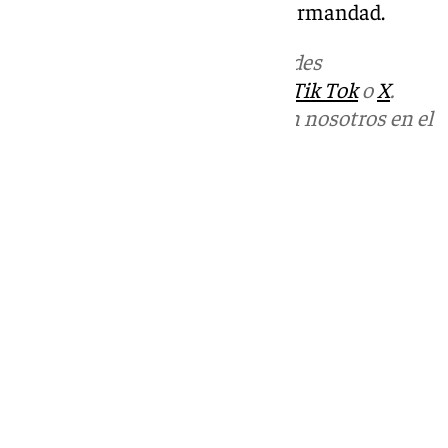
palabras entrañables para la hermandad.
Más noticias de
101TV
en las redes
sociales:
Instagram
,
Facebook
,
Tik Tok
o
X
.
Puedes ponerte en contacto con nosotros en el
correo
informativos@101tv.es
Tags:
Últimas noticias