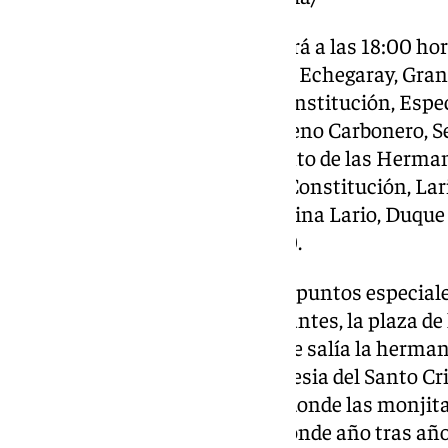
Este sábado la hermandad saldrá a las 18:00 hora
Alcazabilla, Císter, San Agustín, Echegaray, Grana
Carbón, Granada, plaza de la Constitución, Espe
González, plaza de Camas, Moreno Carbonero, Se
Arriola (estación ante el convento de las Herman
Félix Sáenz, Nueva, plaza de la Constitución, Lar
Strachan, plaza del Obispo, Molina Lario, Duque d
Alcazabilla, en torno a las 01:00.
La procesión destaca en cuatro puntos especiale
origen la hermandad de Estudiantes, la plaza de
años estaba el tinglado de donde salía la herma
próxima la sede canónica, la iglesia del Santo Cri
las hermanas de la Cruz, lugar donde las monjitas
supuesto, la plaza del Obispo donde año tras añ