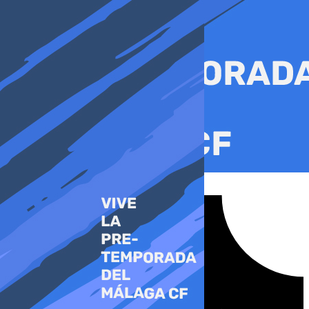
Ir
al
contenido
Tiktok