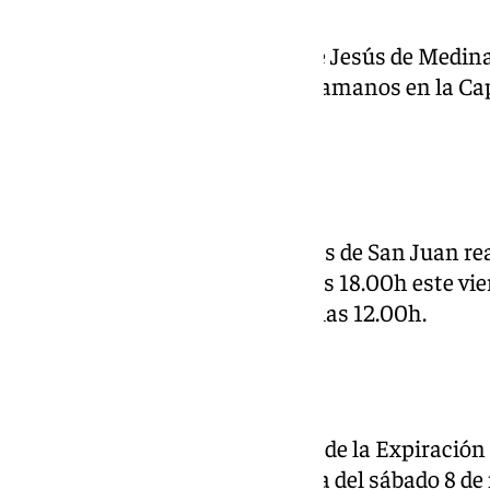
Con motivo de la Solemnidad de Jesús de Medinac
Rescate estará expuesta en besamanos en la Capi
08.00h hasta las 21.00h.
Fusionadas
Las Reales Cofradías Fusionadas de San Juan re
Sagrados Titulares a partir de las 18.00h este vi
cultos se celebrarán a partir de las 12.00h.
Expiración
El Quinario al Santísimo Cristo de la Expiración
Apóstol culminará en la jornada del sábado 8 