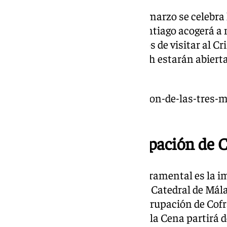
Este primer viernes del mes de marzo se celebra
Medinaceli y la Parroquia de Santiago acogerá a m
siguiendo una tradición de siglos de visitar al C
Desde las 8.00h hasta las 22.30h estarán abierta
calle Granada.
https://www.101tv.es/la-tradicion-de-las-tres-
medinaceli/
Vía Crucis de la Agrupación de 
El Señor de la Sagrada Cena Sacramental es la im
del Vía Crucis en las naves de la Catedral de Mál
cuaresma. Organizado por la Agrupación de Cofr
imagen del Santísimo Cristo de la Cena partirá de