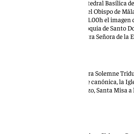
19.15h hasta la Santa Iglesia Catedral Basílica d
ejercicio piadoso del Vía Crucis el Obispo de Má
partir de las 20.00h. Sobre las 21.00h el imagen 
hasta su sede canónica, la Parroquia de Santo
la Agrupación Musical de Nuestra Señora de la 
Pollinica
La Cofradía de la Pollinica celebra Solemne Trid
Entrada en Jerusalén en su sede canónica, la Igle
las 20.15h. El domingo 9 de marzo, Santa Misa a 
de Instituto
Huerto