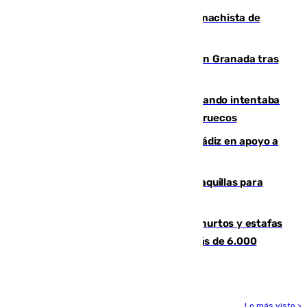
Pedro Sánchez condena el crimen machista de
Benahavís
Angustioso rescate de una familia en Granada tras
caer su coche por un terraplén
Fallece un joven tras caer al mar cuando intentaba
entrar en parapente a Ceuta desde Marruecos
CIES NO moviliza a la provincia de Cádiz en apoyo a
la respuesta humanitaria de Ceuta
El mercado de Jerez refrigera sus taquillas para
facilitar las compras a sus visitantes
Detenida una pareja por presuntos hurtos y estafas
en Málaga tras ser descubiertos con más de 6.000
euros
Lo más visto >