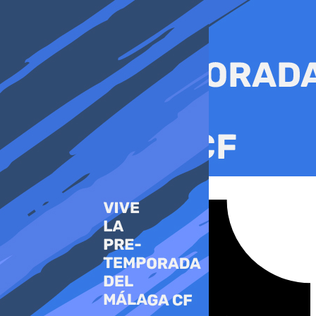
Ir
al
contenido
Tiktok