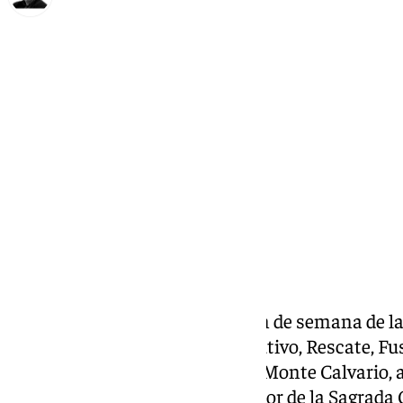
Francisco Marmolejo
viernes, 7 marzo 2025, 12:50
Compartir:
La agenda cofrade del primer fin de semana de l
cultos de Pollinica, Huerto, Cautivo, Rescate, F
Zamarrilla, Paso y Esperanza y Monte Calvario, a
Agrupación presidido por el Señor de la Sagrada 