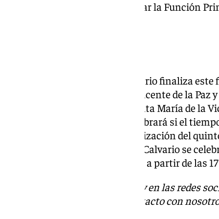
20.00h y el domingo tendrá lugar la Función Princ
13.00h.
Monte Calvario
La Hermandad del Monte Calvario finaliza este 
Quinario al Santísimo Cristo Yacente de la Paz y
Basílica y Real Santuario de Santa María de la Vi
Crucis de Antorchas que se celebrará si el tiem
partir de las 21:00h tras la finalización del quin
viernes en la Ermita del Monte Calvario se celebr
Santa María del Monte Calvario a partir de las 17
Descubre más noticias de 101Tv en las redes soc
Tok
o
X
. Puedes ponerte en contacto con nosotro
informativos@101tv.es