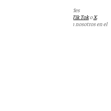
Más noticias de
101TV
en las redes
sociales:
Instagram
,
Facebook
,
Tik Tok
o
X
.
Puedes ponerte en contacto con nosotros en el
correo
informativos@101tv.es
Tags:
Últimas noticias