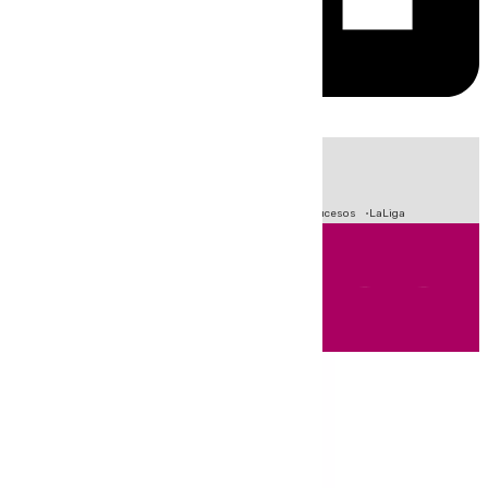
HOY
|
Fútbol
Primera División
Crisis Migratoria en Ceuta
Sucesos
LaLiga
Andalucía