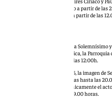
La Parroquia de los Santos Mártires Ciriaco y Pau
Padre Jesús Orando en el Huerto a partir de las 
Función Principal de Instituto a partir de las 12
Cautivo
La Cofradía del
Cautivo
consagra Solemnísimo y 
Jesús Cautivo en su sede canónica, la Parroquia 
finalizando este el domingo 9 a las 12:00h.
Con motivo del Año Jubilar 2025, la imagen de S
besamanos desde las 09.00 horas hasta las 20.0
ininterrumpida, pausándose únicamente el acto
religiosas de las 10.00, 12.00 y 19.00 horas.
Rescate