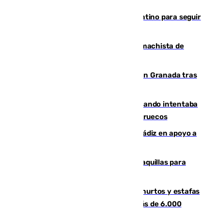
Marruecos, la principal baza de Infantino para seguir
al frente de la FIFA
Pedro Sánchez condena el crimen machista de
Benahavís
Angustioso rescate de una familia en Granada tras
caer su coche por un terraplén
Fallece un joven tras caer al mar cuando intentaba
entrar en parapente a Ceuta desde Marruecos
CIES NO moviliza a la provincia de Cádiz en apoyo a
la respuesta humanitaria de Ceuta
El mercado de Jerez refrigera sus taquillas para
facilitar las compras a sus visitantes
Detenida una pareja por presuntos hurtos y estafas
en Málaga tras ser descubiertos con más de 6.000
euros