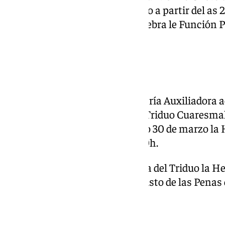
martes 25 al viernes 28 de marzo a partir del as 
y el domingo 30 de marzo se celebra le Función Pr
las 11.00h.
Salesianos
El Santuario Inspectorial de María Auxiliadora a
hasta el sábado 29 de marzo el Triduo Cuaresmal 
partir de las 20.00h. El domingo 30 de marzo l
su Función Principal a las 18.00h.
El viernes 28, tras el segundo día del Triduo la
XXXVI Pregón del Santísimo Cristo de las Penas 
Javier Garrido Hernández.