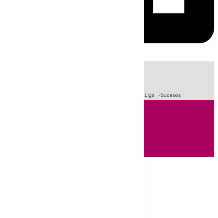
HOY
|
Fútbol
Primera División
Crisis Migratoria en Ceuta
LaLiga
Sucesos
Andalucía