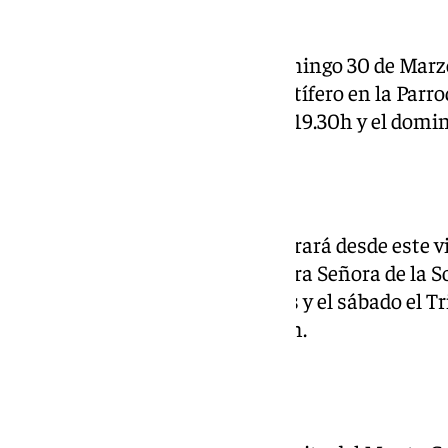
Rico
Desde el viernes 28 hasta el domingo 30 de Marzo
Solemne Triduo a su titular cristífero en la Parr
Viernes y sábado a partir de las 19.30h y el domi
Mena
La Congregación de Mena celebrará desde este v
marzo, Solemne Triduo a Nuestra Señora de la So
Domingo de Guzmán. El viernes y el sábado el Tr
el domingo a partir de las 13.00h.
Monte Calvario