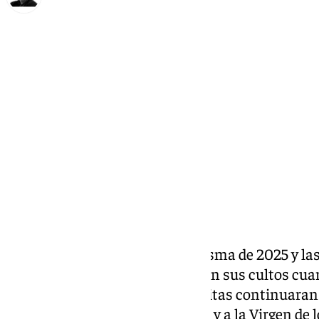
Francisco Marmolejo
miércoles, 26 marzo 2025, 16:29
Compartir:
Cuarto miércoles de esta Cuaresma de 2025 y las 
Salesianos, Rico y Mena celebran sus cultos cuar
así como Monte Calvario y Servitas continuaran
Santa María del Monte Calvario y a la Virgen de