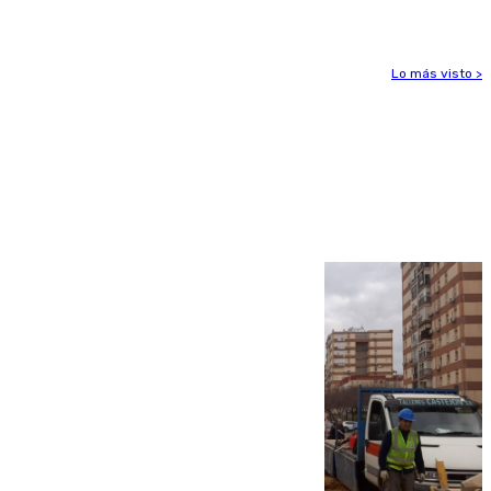
Lo más visto >
Más noticias
Ver más >