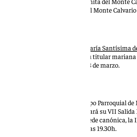
El viernes 28 de marzo en la Ermita del Monte Cal
del Septenario a Santa María del Monte Calvario a
Servitas
La
Orden Seglar de Siervos de María Santísima d
día del Septenario Doloroso a su titular mariana
Neri en la jornada del viernes 28 de marzo.
Procesiones
Este viernes 28 de marzo el Grupo Parroquial de
Resignación y Esperanza realizará su VII Salida P
Trinidad, partiendo desde sus sede canónica, la I
Santísima Trinidad a partir de las 19.30h.