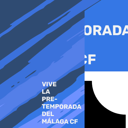
Ir
al
contenido
Tiktok