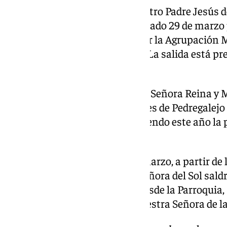
La Asociación de Fieles de Nuestro Padre Jesús 
procesionará en la tarde del sábado 29 de marzo p
acompañado musicalmente por la Agrupación Mu
de la Salud (Gitanos) de Sevilla. La salida está pr
encierro sobre las 22.00h.
El sábado 29 de marzo, Nuestra Señora Reina y
saldrá en procesión por las calles de Pedregalejo 
Parroquia del Corpus Christi, siendo este año la 
la Santísima Virgen.
En la tarde del domingo 30 de marzo, a partir de l
Grupo Parroquial de Nuestra Señora del Sol saldr
la Victoria, saliendo este año desde la Parroquia,
Santa María de la Victoria y Nuestra Señora de l