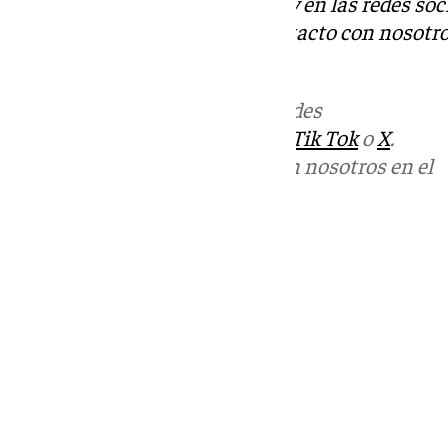
Descubre más noticias de 101Tv en las redes soc
Tok
o
X
. Puedes ponerte en contacto con nosotro
informativos@101tv.es
Más noticias de
101TV
en las redes
sociales:
Instagram
,
Facebook
,
Tik Tok
o
X
.
Puedes ponerte en contacto con nosotros en el
correo
informativos@101tv.es
Tags:
Últimas noticias