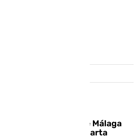
Andalucía
La agenda cofrade de Málaga
del miércoles de la cuarta