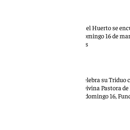
Huerto
Nuestro Padre Jesús Orando en el Huerto se enc
desde este viernes 14 hasta el domingo 16 de mar
Parroquia de los Santos Mártires
Prendimiento
La Cofradía del Prendimiento celebra su Triduo 
de marzo en la Parroquia de la Divina Pastora de
Jesús, a partir de las 20.00h. El domingo 16, Func
12.30h.
Columna