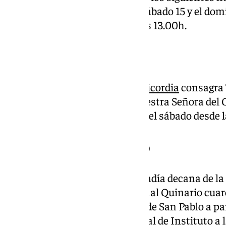
viernes 14 de marzo, 12.30h el sábado 15 y el dom
Función Principal a partir de las 13.00h.
Misericordia
La popular Cofradía de la
Misericordia
consagra 
Titulares en la Parroquia de Nuestra Señora del 
desde este pasado jueves hasta el sábado desde 
Soledad de San Pablo
La Soledad de San Pablo, la cofradía decana de la
sábado 15 de marzo su tradicional Quinario cuar
Santo Traslado en la Parroquia de San Pablo a pa
tendrá lugar la Función Principal de Instituto a 