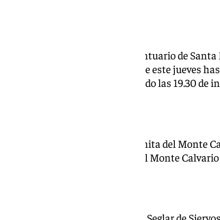
Amor
La Parroquia, Basílica y Real Santuario de Santa 
Señora de la Merced, acoge desde este jueves hast
Santísimo Cristo del Amor, siendo las 19.30 de ini
Monte Calvario
El viernes 14 de marzo en la Ermita del Monte Cal
del Septenario a Santa María del Monte Calvario a
Servitas
El viernes 13 de marzo, la
Orden Seglar de Siervo