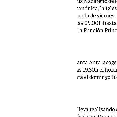
El Quinario a Nuestro Padre Jesús Nazareno de l
finaliza este sábado en su sede canónica, la Igle
barrio de la Victoria. En esta jornada de viernes,
estará en devoto besapie desde las 09.00h hasta
marzo a las 11.00h, se celebrará la Función Princ
Nueva Esperanza
La Parroquia de San Joaquín y Santa Anta acoge 
Nazareno del Perdón, siendo a las 19.30h el horar
Principal de Instituto se celebrará el domingo 16
Penas
Desde el martes 11 de marzo, se lleva realizando 
de la Agonía, titular de la Cofradía de las Penas