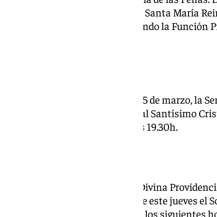
su sede canónica, el Oratorio de Santa María Rei
Penas a partir de las 20.30h, siendo la Función 
16 a las 13.00h.
Santa Cruz
Desde ayer jueves 13 al sábado 15 de marzo, la 
Cruz celebra Triduo cuaresmal al Santísimo Crist
de San Felipe Neri a partir de las 19.30h.
Viñeros
La Iglesia de la Aurora María y Divina Providenci
de Viñeros lleva acogiendo desde este jueves el
Jesús Nazareno de Viñeros, con los siguientes ho