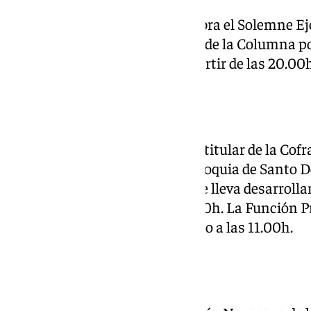
La Cofradía de la Columna celebra el Solemne Ejer
imagen de Nuestro Padre Jesús de la Columna po
a San Ciriaco y Santa Paula a partir de las 20.00
Dolores del Puente
El Santísimo Cristo del Perdón, titular de la Cofr
preside el altar mayor de la Parroquia de Sant
Borromeo, para su Triduo que se lleva desarroll
el sábado 15 de marzo a las 19:00h. La Función Pr
jornada del domingo 16 de marzo a las 11.00h.
Rocío