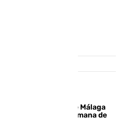
Andalucía
La agenda cofrade de Málaga
del segundo fin de semana de