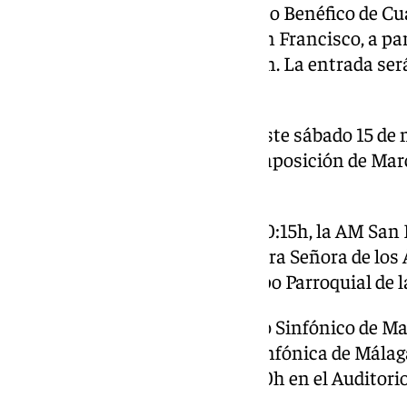
La Paloma organiza su Concierto Benéfico de C
en su Oratorio de la Plaza de San Francisco, a par
participación la BCT del Carmen. La entrada se
perecederos.
La Iglesia de San Julián acoge este sábado 15 de 
Concurso Internacional de Composición de Mar
«Maestro Perfecto Artola».
Este sábado 15 de marzo a las 20:15h, la AM San
concierto en la Parroquia Nuestra Señora de los 
presentación del cartel del Grupo Parroquial de l
La novena edición del Concierto Sinfónico de M
interpretado por la Orquesta Sinfónica de Málaga
domingo 16 de marzo a las 12.00h en el Auditorio
Diputación de Málaga.