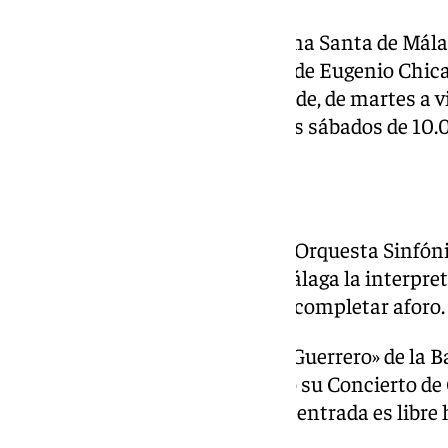
Las salas del Museo de la Semana Santa de Málag
exposición «Rostros de Pasión» de Eugenio Chica
la muestra de la cartelería cofrade, de martes a 
14.00h y de 16.00h a 18.00h y los sábados de 10.
Conciertos
El Coro de Ópera de Málaga y la Orquesta Sinfón
a las 19.30h en la Catedral de Málaga la interpr
Ocón. La entrada es libre hasta completar aforo.
La Banda Juvenil «Juan Jurado Guerrero» de la B
en la Ermita del Monte Calvario su Concierto de
marzo a partir de las 12.00h. La entrada es libre