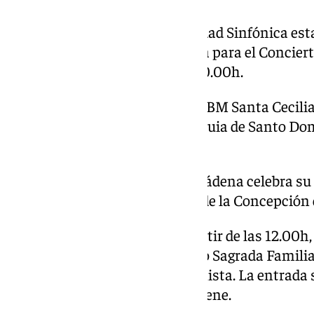
La Banda de Música de la Trinidad Sinfónica esta
Parroquial de San Juan Bautista para el Conciert
este sábado 15 de marzo a las 20.00h.
El Concierto de Cuaresma de la BM Santa Cecilia 
sábado 15 de marzo en la Parroquia de Santo D
partir de las 20.30h.
La Banda de Música de Benalmádena celebra su
en Málaga capital en la Iglesia de la Concepción 
Este domingo 16 de marzo a partir de las 12.00h
Concierto Benéfico en el Colegio Sagrada Familia
Paso y la Esperanza la protagonista. La entrada
perecederos y productos de higiene.