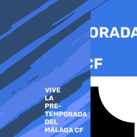
Ir
al
contenido
Tiktok