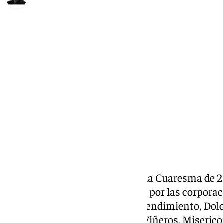
Francisco Marmolejo
viernes, 14 marzo 2025, 14:18
Compartir:
Este segundo fin de semana de la Cuaresma de 2
cultos y conciertos organizados por las corpora
cofradías y hermandades del Prendimiento, Dolo
Esperanza, Penas, Santa Cruz, Viñeros, Misericor