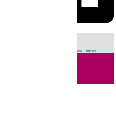
HOY
|
Fútbol
Primera División
LaLiga
Crisis Migratoria en Ceuta
Sucesos
Andalucía