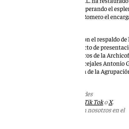
Conservación y Restauración, S.L. ha restaurado 
capilla poniendo en valor y recuperando el espl
ha sido el especialista Alfonso Romero el encarga
presentes.
Restauración que ha contado con el respaldo de 
de las Ayudas al Arte Sacro. Al acto de presentac
han asistido además de miembros de la Archicof
de realizar los trabajos, los concejales Antonio 
Sánchez, así como la presidenta de la Agrupaci
Trinidad Calvo.
Más noticias de
101TV
en las redes
sociales:
Instagram
,
Facebook
,
Tik Tok
o
X
.
Puedes ponerte en contacto con nosotros en el
correo
informativos@101tv.es