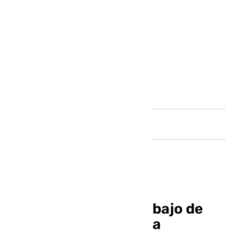
Andalucía
La Archicofradía de Abajo de
Antequera presenta la