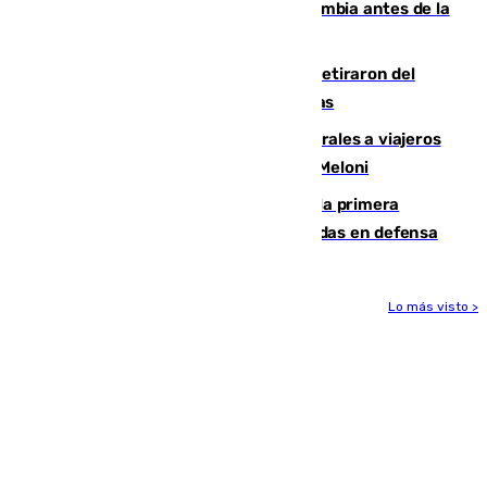
Felipe VI refuerza los lazos con Colombia antes de la
llegada del nuevo presidente
Fernando Calero y Carlos Dotor se retiraron del
encuentro contra el Ceuta con molestias
España restablece controles temporales a viajeros
procedentes de Italia como repuesta a Meloni
El Málaga cae ante el Ceuta y suma la primera
derrota de la pretemporada dejando dudas en defensa
Lo más visto >
Más noticias
Ver más >