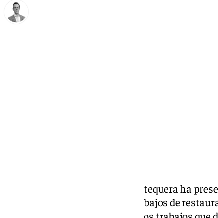
Antonio J. Palomo
sábado, 23 noviembre 2024, 14:26
Compartir:
La Archicofradía de
Abajo
de Antequera ha prese
viernes la finalización de los trabajos de restaur
la capilla del Dulce Nombre. Unos trabajos que