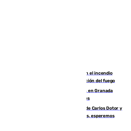
Activado el nivel 2 de emergencia en el incendio
forestal de Niebla por la compleja evolución del fuego
Controlado un incendio de rastrojos en Granada
junto a la autovía y al Callejón de Nogales
Juanfran Funes, sobre las lesiones de Carlos Dotor y
Fernando Calero: “Estamos preocupados, esperemos
que no sea nada”