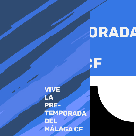
Ir
al
contenido
Tiktok