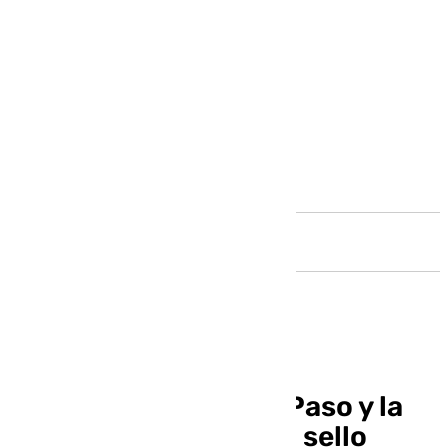
Andalucía
La Archicofradía del Paso y la
Esperanza emitirá un sello