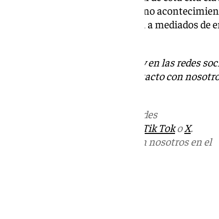
así como recuerdo ante tal magno acontecimiento
de recuerdos de la Archicofradía a mediados de e
euros.
Descubre más noticias de 101Tv en las redes soc
Tok
o
X
. Puedes ponerte en contacto con nosotro
informativos@101tv.es
Más noticias de
101TV
en las redes
sociales:
Instagram
,
Facebook
,
Tik Tok
o
X
.
Puedes ponerte en contacto con nosotros en el
correo
informativos@101tv.es
Tags:
Últimas noticias