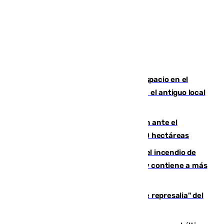
Las marca internacionales ganan espacio en el
Centro de Málaga: La Tagliatella abre en el antiguo local
de Vox Sports Bar
Moreno pide extremar la precaución ante el
incendio de Niebla, que supera las 4.000 hectáreas
340 personas más desalojadas por el incendio de
Niebla, que mantiene a 410 evacuadas y contiene a más
de 500 efectivos trabajando
Italia responde ante las "medidas de represalia" del
Gobierno de Sánchez