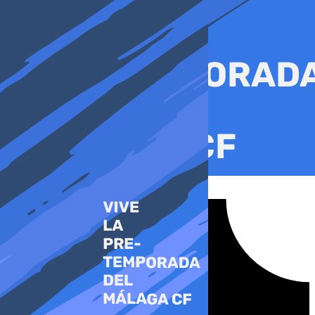
Ir
al
contenido
Tiktok