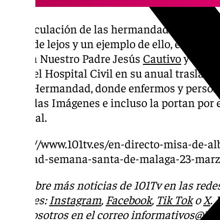
La vinculación de las hermandades con cen
viene de lejos y un ejemplo de ello, es que 
Pasión Nuestro Padre Jesús
Cautivo
y María
visita el Hospital Civil en su anual traslad
Casa Hermandad, donde enfermos y persona
Sagradas Imágenes e incluso la portan por el
hospital.
https://www.101tv.es/en-directo-misa-de-al
trinidad-semana-santa-de-malaga-23-marz
Descubre más noticias de 101Tv en las rede
sociales:
Instagram
,
Facebook
,
Tik Tok
o
X
.
con nosotros en el correo
informativos@101t