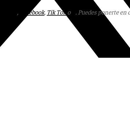
tagram
,
Facebook
,
Tik Tok
o
X
. Puedes ponerte en 