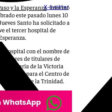
Paso y la Esperanza
informó
X-twitter
ebrado este pasado lunes 10
Jueves Santo ha solicitado a
e el tercer hospital de
Esperanza.
ro hospital con el nombre de
e nombres de titulares de
nta María de la Victoria
ús Cautivo para el Centro de
loso barrio de la Trinidad.