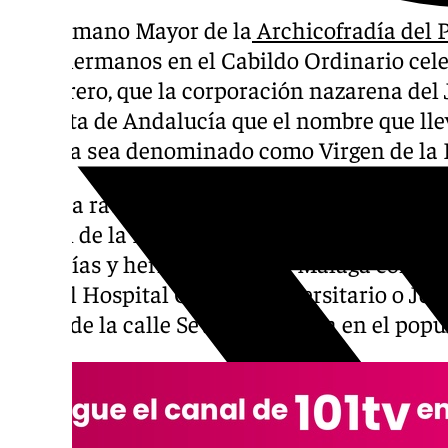
El Hermano Mayor de la
Archicofradía del 
a los hermanos en el Cabildo Ordinario cel
de febrero, que la corporación nazarena del 
la Junta de Andalucía que el nombre que llev
Málaga sea denominado como Virgen de la 
Si fuera ratificada la nomenclatura del futu
Virgen de la Esperanza, seguiría la estela d
cofradías y hermandades de Málaga como Sa
para el Hospital Clínico Universitario o Jes
Salud de la calle Sevilla radicada en el popu