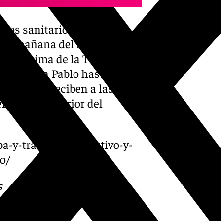
tros sanitarios de Málaga
en la mañana del Sábado de
 Santísima de la Trinidad
o desde San Pablo hasta la
l médico reciben a las
 recinto exterior del
ba-y-traslado-de-cautivo-y-
o/
s
 Puedes ponerte en contacto
v.es
.