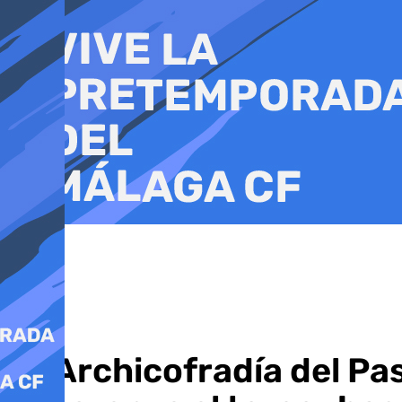
Ir
al
contenido
La Archicofradía del Pa