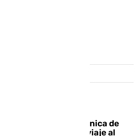
Andalucía
La cofradía de la Pollinica de
Antequera organiza viaje al