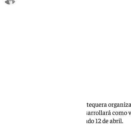
Antonio J. Palomo
martes, 11 febrero 2025, 11:14
Compartir:
La cofradía de la Pollinica de Antequera organiza 
la capital malagueña que, se desarrollará como 
de Pasión, en la jornada del sábado 12 de abril.