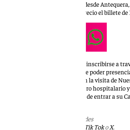
El viaje partirá a las 7.30 horas desde Antequera,
la capital a las 14.30 horas. Al precio el billete de
Todo aquel interesado ya puede inscribirse a tr
253 812. Será una oportunidad de poder presenc
devoción y tradición cofrade con la visita de Nu
Santísima de la Trinidad al centro hospitalario y 
malagueño de la Trinidad antes de entrar a su 
de penitencia del Lunes Santo.
Más noticias de
101TV
en las redes
sociales:
Instagram
,
Facebook
,
Tik Tok
o
X
.