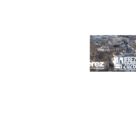
Portada
Andalucía
Sevilla
Málaga
Granada