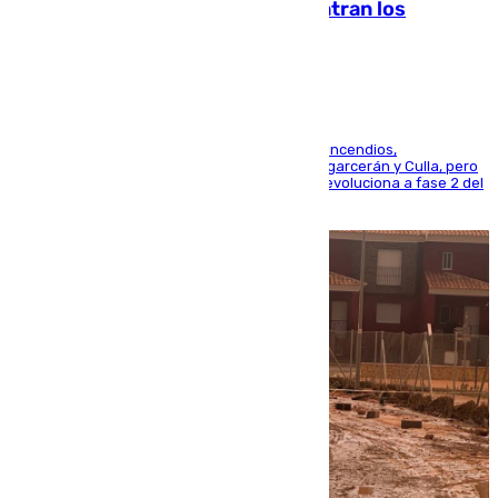
evolucionan positivamente y centran los
esfuerzos en Tírig
La UME se suma al operativo de control de los incendios,
progresando adecuadamente los de Sierra Engarcerán y Culla, pero
centrando todo el empeño en el de Culla, que evoluciona a fase 2 del
PEIF