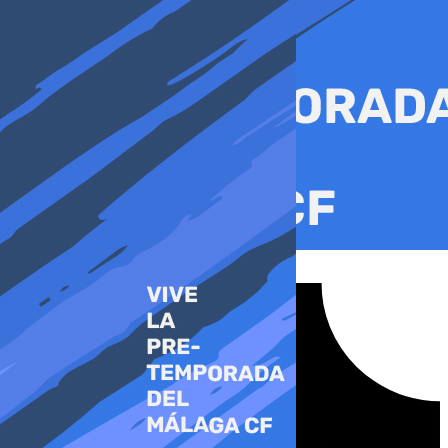
Ir
al
contenido
Tiktok