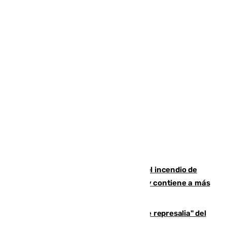
340 personas más desalojadas por el incendio de
Niebla, que mantiene a 410 evacuadas y contiene a más
de 500 efectivos
Italia responde ante las "medidas de represalia" del
Gobierno de Sánchez