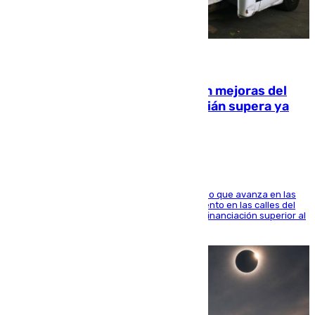
08.08.2026
La inversión del Ayuntamiento en mejoras del
entorno del Prado de San Sebastián supera ya
1.600.000 euros
El consistorio, a través de Emasesa, ha indicado que avanza en las
obras de renovación de las redes de saneamiento en las calles del
entorno del Prado, contando la zona con una financiación superior al
millón y medio de euros