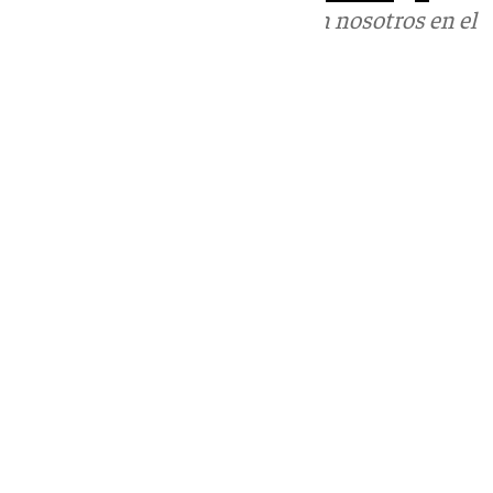
Puedes ponerte en contacto con nosotros en el
correo
informativos@101tv.es
Tags:
Últimas noticias