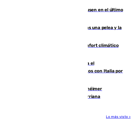
El Sevilla se desinfla ante el Leverkusen en el último
ensayo (1-2)
Tensión en la prisión de Alhaurín tras una pelea y la
incautación de un punzón
Málaga contabiliza 148 zonas de confort climático
para enfrentar las altas temperaturas
Marlaska notifica a la Unión Europea el
restablecimiento de controles fronterizos con Italia por
vía aérea y marítima
Hallan sin vida al granadino con Alzhéimer
desaparecido hace una semana en Churriana
Lo más visto >
Más noticias