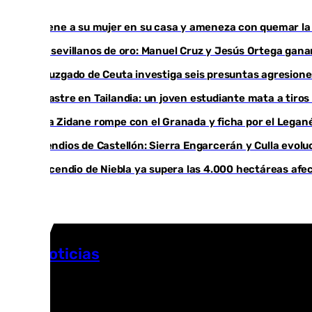
Retiene a su mujer en su casa y ameneza con quemar la 
Dos sevillanos de oro: Manuel Cruz y Jesús Ortega ga
Un juzgado de Ceuta investiga seis presuntas agresione
Desastre en Tailandia: un joven estudiante mata a tiros
Luca Zidane rompe con el Granada y ficha por el Legan
Incendios de Castellón: Sierra Engarcerán y Culla evolu
El incendio de Niebla ya supera las 4.000 hectáreas afe
Más noticias
Ver más >