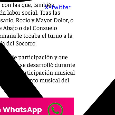
con las que, también
X-twitter
n labor social. Tras las
osario, Rocío y Mayor Dolor, o
de Abajo o del Consuelo
emana le tocaba el turno a la
a del Socorro.
ito de participación y que
na y que se desarrolló durante
 con la participación musical
compañamiento musical del