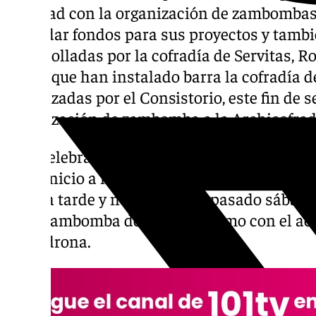
Navidad con la organización de zambombas 
recaudar fondos para sus proyectos y tambié
desarrolladas por la cofradía de Servitas, R
en las que han instalado barra la cofradía 
organizadas por el Consistorio, este fin de s
organización de zambomba a la Archicofradí
Una celebración que, ha contado con gran éx
daba inicio a mediodía con servicio de coci
toda la tarde y noche de este pasado sábado
de la zambomba de Mael así como con el a
dj Madrona.