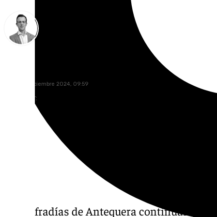
Antonio J. Palomo
lunes, 23 diciembre 2024, 09:59
Compartir:
Las cofradías de Antequera continúan prepa