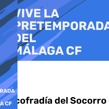
Ir
al
contenido
La cofradía del Socorr