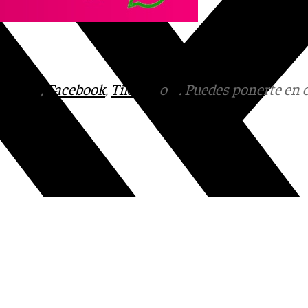
tagram
,
Facebook
,
Tik Tok
o
X
. Puedes ponerte en 