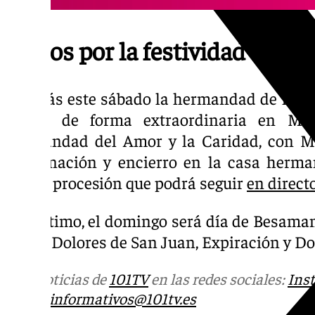
Cultos por la festividad de lo
Además este sábado la hermandad de los Do
saldrá de forma extraordinaria en Mál
hermandad del Amor y la Caridad, con Mis
Encarnación y encierro en la casa herma
Mena, procesión que podrá seguir
en direct
Por último, el domingo será día de Besama
Amor, Dolores de San Juan, Expiración y Dol
Más noticias de
101TV
en las redes sociales:
Ins
correo
informativos@101tv.es