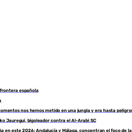
Youtube
 frontera española
a
 momentos nos hemos metido en una jungla y era hasta peligro
ko Jauregui, bigoleador contra el Al-Arabi SC
a en este 2026: Andalucía y Málaga, concentran el foco de la