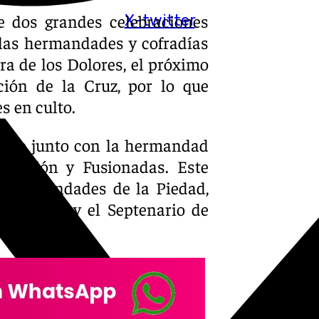
 dos grandes celebraciones
X-twitter
 las hermandades y cofradías
a de los Dolores, el próximo
ción de la Cruz, por lo que
s en culto.
iduo junto con la hermandad
cifixión y Fusionadas. Este
s hermandades de la Piedad,
piración y el Septenario de