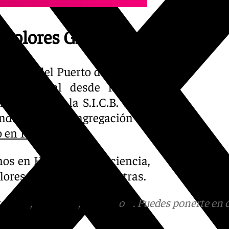
s Dolores Gloriosos
lores del Puerto de la Torre
aga capital desde la casa
a Solemne la S.I.C.B. de la
ndad de la Congregación de
o en 101tv
.
nos en Humildad y Paciencia,
ores del Puente, entre otras.
tagram
,
Facebook
,
Tik Tok
o
X
. Puedes ponerte en 