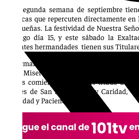
Esta segunda semana de septiembre tiene
litúrgicas que repercuten directamente en
malagueñas. La festividad de Nuestra Señor
domingo día 15, y este sábado la Exalta
bastantes hermandades tienen sus Titulare
La hermandad de Santa Cruz realiza su tr
de la Misericordia, la hermandad de Cru
viernes comienza también el triduo de la
Dolores de San Juan, Amor y Caridad, Ex
Humildad y Paciencia.